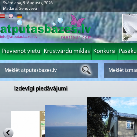
Svētdiena, 9. Augusts, 2026
Madara, Genoveva
info@atputasbazes.lv
Pievienot vietu
Krustvārdu mīklas
Konkursi
Pasāk
Izdevīgi piedāvājumi