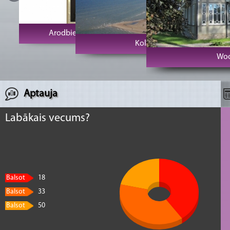
Arodbiedrību klubs Vecrīga
Kolkas rags un bāka
Woo
Aptauja
Labākais vecums?
Balsot
18
Balsot
33
Balsot
50