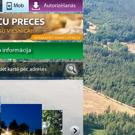
Mob
Autorizēšanās
a informācija