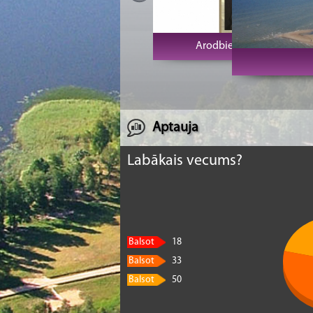
Arodbiedrību klubs Vecrīga
K
Aptauja
Labākais vecums?
Balsot
18
Balsot
33
Balsot
50