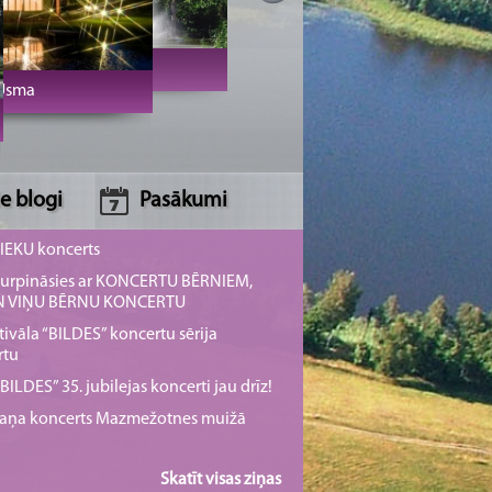
Jaunmoku pils
sma
e blogi
Pasākumi
NIEKU koncerts
s turpināsies ar KONCERTU BĒRNIEM,
UN VIŅU BĒRNU KONCERTU
tivāla “BILDES” koncertu sērija
rtu
ILDES” 35. jubilejas koncerti jau drīz!
rmaņa koncerts Mazmežotnes muižā
Skatīt visas ziņas