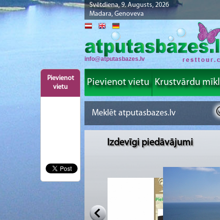
Svētdiena, 9. Augusts, 2026
Madara, Genoveva
info@atputasbazes.lv
Pievienot
Pievienot vietu
Krustvārdu mīk
vietu
Izdevīgi piedāvājumi