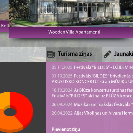
olkas rags un bāka
SPA Hotel U
Wooden Villa Apartamenti
Tūrisma ziņas
Jaunāki
05.11.2025
Festivālā “BILDES” - DZIESMI
31.10.2025
Festivāls “BILDES” brīvdienā
AKUSTISKO KONCERTU, kā arī MŪZIĶU 
18.10.2024
Ar Blūza koncertu turpinās fes
Festivāls “BILDES” aicina uz BLŪZA konce
06.09.2024
Mūzikas un mākslas festivāla “B
20.04.2022
Aijas Vītoliņas un Aivara He
Pievienot ziņu