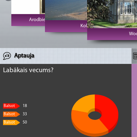
Arodbiedrību klubs Vecrīga
Kolkas rags un bāka
Woo
Aptauja
Labākais vecums?
Balsot
18
Balsot
33
Balsot
50