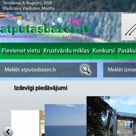
Sestdiena, 8. Augusts, 2026
Vladislava, Vladislavs, Mudīte
info@atputasbazes.lv
Pievienot vietu
Krustvārdu mīklas
Konkursi
Pasāk
Izdevīgi piedāvājumi