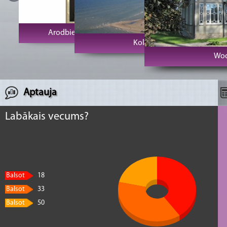
Arodbiedrību klubs Vecrīga
Kolkas rags un bāka
Woo
Aptauja
Labākais vecums?
Balsot
18
Balsot
33
Balsot
50