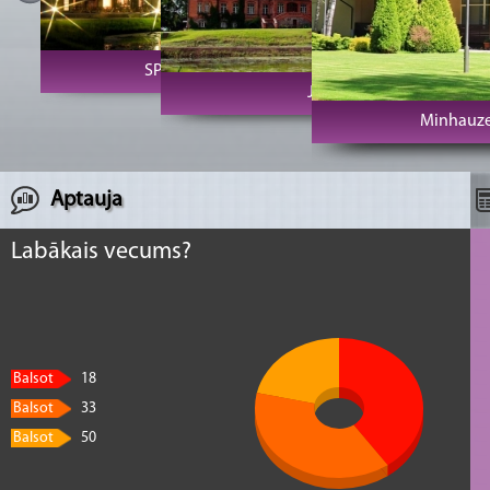
SPA Hotel Usma
Jaunmoku pils
Minhauze
Aptauja
Labākais vecums?
Balsot
18
Balsot
33
Balsot
50