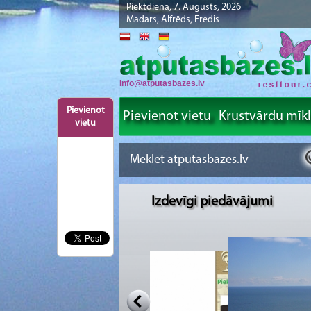
Piektdiena, 7. Augusts, 2026
Madars, Alfrēds, Fredis
info@atputasbazes.lv
Pievienot
Pievienot vietu
Krustvārdu mīk
vietu
Izdevīgi piedāvājumi