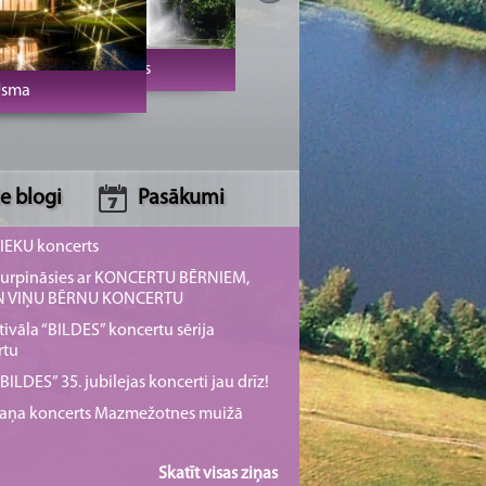
Jaunmoku pils
sma
e blogi
Pasākumi
NIEKU koncerts
s turpināsies ar KONCERTU BĒRNIEM,
UN VIŅU BĒRNU KONCERTU
tivāla “BILDES” koncertu sērija
rtu
ILDES” 35. jubilejas koncerti jau drīz!
rmaņa koncerts Mazmežotnes muižā
Skatīt visas ziņas