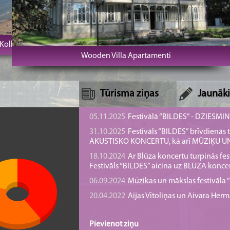
olkas rags un bāka
SPA Hotel U
Wooden Villa Apartamenti
Tūrisma ziņas
Jaunāki
05.11.2025
Festivālā “BILDES” - DZIESMI
31.10.2025
Festivāls “BILDES” brīvdienā
AKUSTISKO KONCERTU, kā arī MŪZIĶU 
18.10.2024
Ar Blūza koncertu turpinās fes
Festivāls “BILDES” aicina uz BLŪZA konce
06.09.2024
Mūzikas un mākslas festivāla “B
20.04.2022
Aijas Vītoliņas un Aivara He
Pievienot ziņu