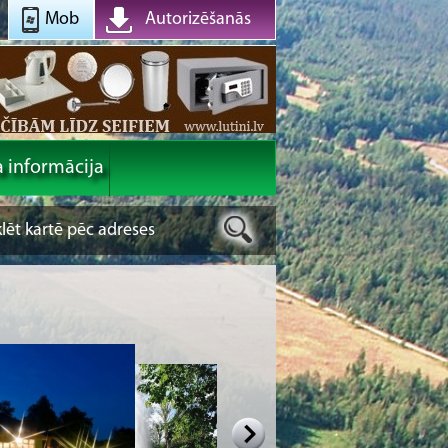
Mob
Autorizēšanās
a informācija