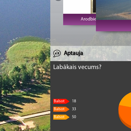
Arodbiedrību klubs Vecrīga
K
Aptauja
Labākais vecums?
Balsot
18
Balsot
33
Balsot
50