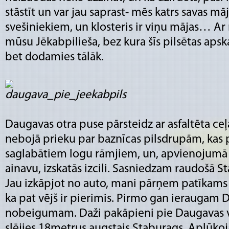
stāstīt un var jau saprast- mēs katrs savas m
svešiniekiem, un klosteris ir viņu mājas… A
mūsu Jēkabpilieša, bez kura šīs pilsētas apsk
bet dodamies tālāk.
Daugavas otra puse pārsteidz ar asfaltēta ce
nebojā prieku par baznīcas pilsdrupām, kas p
saglabātiem logu rāmjiem, un, apvienojumā 
ainavu, izskatās izcili. Sasniedzam raudošā S
Jau izkāpjot no auto, mani pārņem patīkams m
ka pat vējš ir pierimis. Pirmo gan ieraugam D
nobeigumam. Daži pakāpieni pie Daugavas vie
slējies 18metrus augstais Staburags. Aplūko