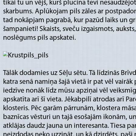
tikai tu un vējš, kurš plucina tevi nesaudzējot
skarbums. Aplūkojam pils zāles ar postpad
tad nokāpjam pagrabā, kur pazūd laiks un gr
šampanieti! Skaists, sveču izgaismots, auksts,
noslēgums pils apskatei.
Tālāk dodamies uz Sēļu sētu. Tā līdzinās Brī
katra senā namiņa šajā vietā ir pat vēl vairā
iedzīve nonāk līdz mūsu apziņai vēl veiksm
apskatīta arī šī vieta. Jēkabpilī atrodas arī Pa
klosteris. Pēc garām pārrunām, klostera māsa 
baznīcas vēsturi un tajā esošajām ikonām,
atklājas daudz jauna un interesanta. Tiesa p
neizdodas neko uzzināt, un kā dzirdēts, paši 