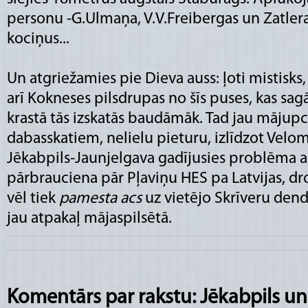
personu -G.Ulmaņa, V.V.Freibergas un Zatler
kociņus...
Un atgriežamies pie Dieva auss: ļoti mistisk
arī Kokneses pilsdrupas no šīs puses, kas sagā
krastā tās izskatās baudāmāk. Tad jau mājup
dabasskatiem, nelielu pieturu, izlīdzot Vel
Jēkabpils-Jaunjelgava gadījusies problēma a
pārbrauciena pār Pļaviņu HES pa Latvijas, dro
vēl tiek
pamesta acs
uz vietējo Skrīveru den
jau atpakaļ mājaspilsētā.
Komentārs par rakstu: Jēkabpils u