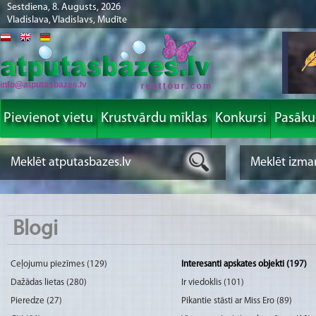
Sestdiena, 8. Augusts, 2026
Vladislava, Vladislavs, Mudīte
info@atputasbazes.lv
Pievienot vietu
Krustvārdu mīklas
Konkursi
Pasāk
Blogi
Ceļojumu piezīmes (129)
Interesanti apskates objekti (197)
Dažādas lietas (280)
Ir viedoklis (101)
Pieredze (27)
Pikantie stāsti ar Miss Ero (89)