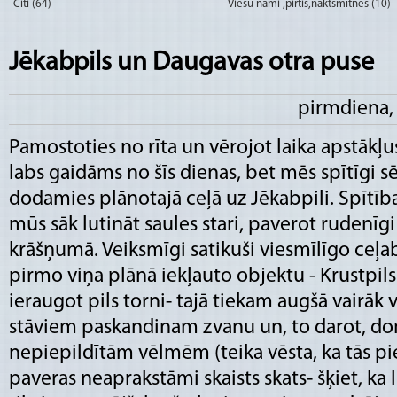
Citi (64)
Viesu nami ,pirtis,naktsmītnes (10)
Jēkabpils un Daugavas otra puse
pirmdiena,
Pamostoties no rīta un vērojot laika apstākļus
labs gaidāms no šīs dienas, bet mēs spītīgi 
dodamies plānotajā ceļā uz Jēkabpili. Spītība
mūs sāk lutināt saules stari, paverot rudenīgi
krāšņumā. Veiksmīgi satikuši viesmīlīgo ceļ
pirmo viņa plānā iekļauto objektu - Krustpils 
ieraugot pils torni- tajā tiekam augšā vairāk 
stāviem paskandinam zvanu un, to darot, d
nepiepildītām vēlmēm (teika vēsta, ka tās pie
paveras neaprakstāmi skaists skats- šķiet, ka 