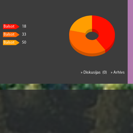
Balsot
18
Balsot
33
Balsot
50
» Diskusijas (0)
» Arhīvs