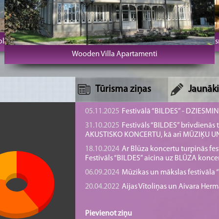
Arodbiedrību klubs Vecrīga
Minhauzena Unda A
 bāka
Jau
Wooden Villa Apartamenti
SPA Hotel Usma
Tūrisma ziņas
Jaunāki
05.11.2025
Festivālā “BILDES” - DZIESMI
31.10.2025
Festivāls “BILDES” brīvdienā
AKUSTISKO KONCERTU, kā arī MŪZIĶU 
18.10.2024
Ar Blūza koncertu turpinās fes
Festivāls “BILDES” aicina uz BLŪZA konce
06.09.2024
Mūzikas un mākslas festivāla “B
20.04.2022
Aijas Vītoliņas un Aivara He
Pievienot ziņu