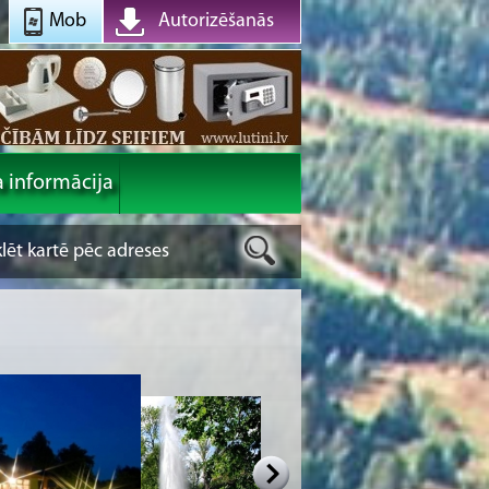
Mob
Autorizēšanās
a informācija