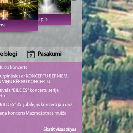
tpūtas komplekss
nmoku pils
e blogi
Pasākumi
NIEKU koncerts
s turpināsies ar KONCERTU BĒRNIEM,
UN VIŅU BĒRNU KONCERTU
tivāla “BILDES” koncertu sērija
rtu
ILDES” 35. jubilejas koncerti jau drīz!
rmaņa koncerts Mazmežotnes muižā
Skatīt visas ziņas