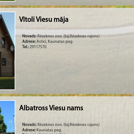
Vītoli Viesu māja
Novads:
Rēzeknes nov. (bij.Rēzeknes rajons)
Adrese:
Astici, Kaunatas pag.
Tel.:
29117570
Albatross Viesu nams
Novads:
Rēzeknes nov. (bij.Rēzeknes rajons)
Adrese:
Kaunatas pag.