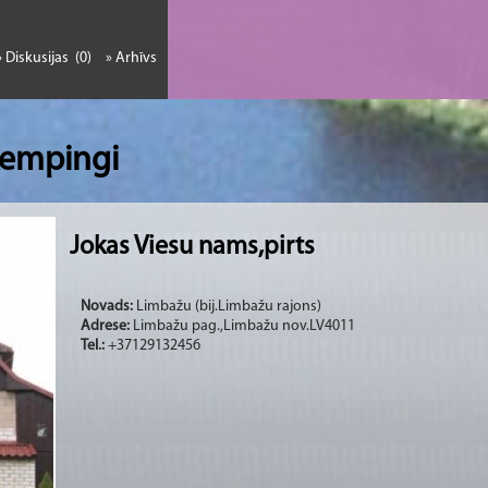
» Diskusijas (0)
» Arhīvs
 Kempingi
Jokas Viesu nams,pirts
Novads:
Limbažu (bij.Limbažu rajons)
Adrese:
Limbažu pag.,Limbažu nov.LV4011
Tel.:
+37129132456