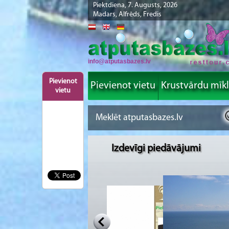
Piektdiena, 7. Augusts, 2026
Madars, Alfrēds, Fredis
info@atputasbazes.lv
Pievienot
Pievienot vietu
Krustvārdu mīk
vietu
Izdevīgi piedāvājumi