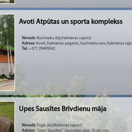
Avoti Atpūtas un sporta komplekss
Novads:
Burtnieku (bij.Valmieras rajons)
Adrese:
Avoti, Valmieras pagasts, burtnieku nov.,Valmieras rajo
Tel.:
+371 29499342
Upes Sausītes Brīvdienu māja
Novads:
Ērgļu (bij.Madonas rajons)
Adrese:
''Upes Sausītes'' Sausnējas pag., Ērgļu nov.