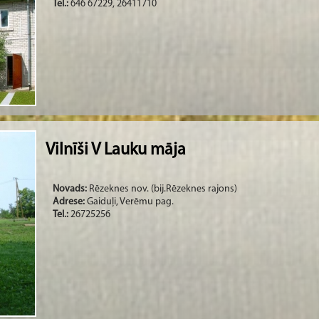
Tel.:
646 67229, 26411710
Vilnīši V Lauku māja
Novads:
Rēzeknes nov. (bij.Rēzeknes rajons)
Adrese:
Gaiduļi, Verēmu pag.
Tel.:
26725256