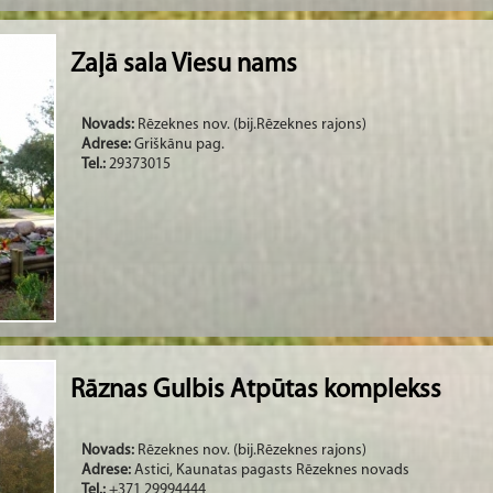
Zaļā sala Viesu nams
Novads:
Rēzeknes nov. (bij.Rēzeknes rajons)
Adrese:
Griškānu pag.
Tel.:
29373015
Rāznas Gulbis Atpūtas komplekss
Novads:
Rēzeknes nov. (bij.Rēzeknes rajons)
Adrese:
Astici, Kaunatas pagasts Rēzeknes novads
Tel.:
+371 29994444