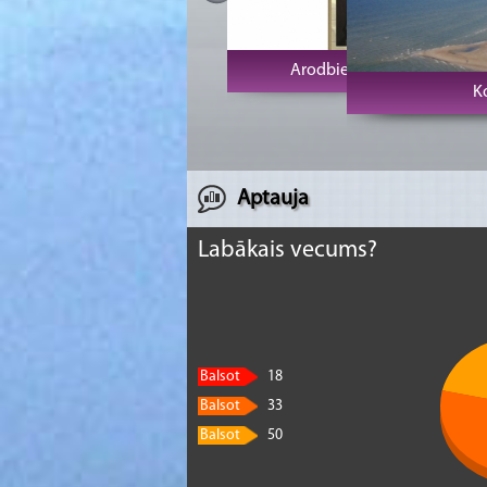
Kolkas rags un
Aptauja
Labākais vecums?
Balsot
18
Balsot
33
Balsot
50