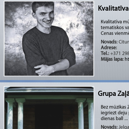
Kvalitatīv
Kvalitatīva m
tematiskos va
Cenas vienmē 
Novads:
Citur
Adrese:
Tel.:
+371 29
Mājas lapa:
h
Grupa Zaļ
Bez mūzikas 
iegriezt deju 
dienas ball ...
Novads:
Jelga