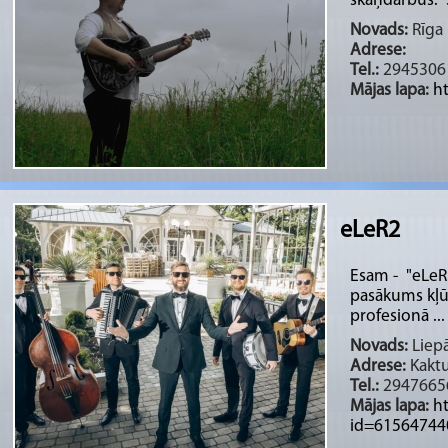
skaņdarbus. S
Novads:
Rīga 
Adrese:
Tel.:
2945306
Mājas lapa:
h
eLeR2
Esam - "eLeR 
pasākums kļū
profesionā ...
Novads:
Liepā
Adrese:
Kaktu 
Tel.:
2947665
Mājas lapa:
h
id=61564744