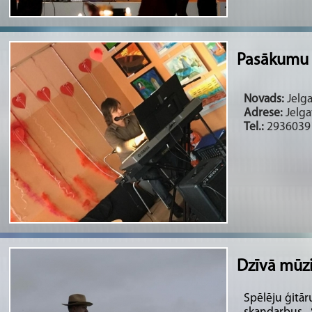
Pasākumu 
Novads:
Jelg
Adrese:
Jelga
Tel.:
2936039
Dzīvā mūz
Spēlēju ģitār