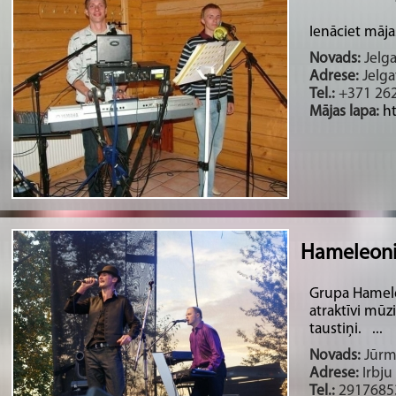
Ienāciet mājas
Novads:
Jelg
Adrese:
Jelga
Tel.:
+371 26
Mājas lapa:
ht
Hameleon
Grupa Hamele
atraktīvi mūzi
taustiņi. ...
Novads:
Jūrma
Adrese:
Irbju
Tel.:
2917685