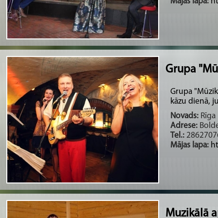
Mājas lapa:
h
Grupa "Mūz
Grupa "Mūzik
kāzu dienā, ju
Novads:
Rīga 
Adrese:
Bolde
Tel.:
2862707
Mājas lapa:
ht
Muzikālā a