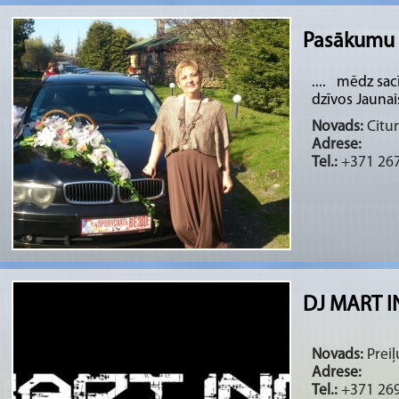
Pasākumu 
.... mēdz sacī
dzīvos Jaunais 
Novads:
Citur
Adrese:
Tel.:
+371 26
DJ MART I
Novads:
Preiļu
Adrese:
Tel.:
+371 26