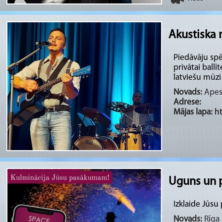
Akustiska 
Piedāvāju spē
privātai ball
latviešu mūzi 
Novads:
Apes 
Adrese:
Mājas lapa:
h
Uguns un p
Izklaide Jūs
Novads:
Rīga 