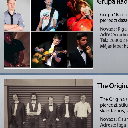
Grupa Rad
Grupā "Radio 
pieredzi dažā
Novads:
Rīga 
Adrese:
radi
Tel.:
2630021
Mājas lapa:
h
The Origin
The Original
pieredzi, sti
skaņdarbos, la
Novads:
Citur
Adrese:
Rīga