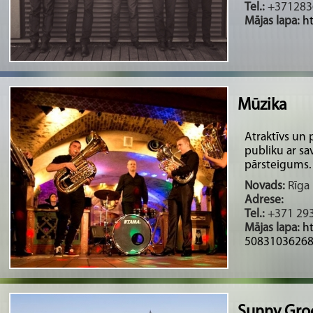
Tel.:
+371283
Mājas lapa:
ht
Mūzika
Atraktīvs un 
publiku ar s
pārsteigums. C
Novads:
Rīga 
Adrese:
Tel.:
+371 29
Mājas lapa:
h
508310362684
Sunny Gro