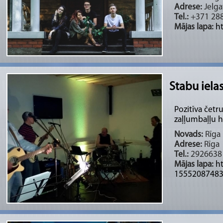
Adrese:
Jelga
Tel.:
+371 28
Mājas lapa:
h
Stabu iela
Pozitīva četru
zaļļumbaļļu hī
Novads:
Rīga 
Adrese:
Rīga
Tel.:
2926638
Mājas lapa:
h
1555208748