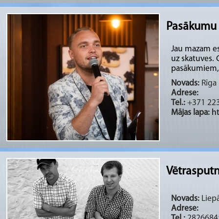
Pasākumu 
Jau mazam eso
uz skatuves. 
pasākumiem, m
Novads:
Rīga 
Adrese:
Tel.:
+371 22
Mājas lapa:
h
Vētrasputn
Novads:
Liepā
Adrese:
Tel.:
2826684