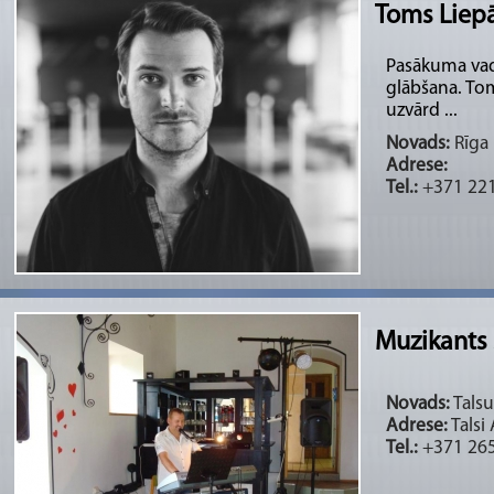
Toms Liepā
Pasākuma vad
glābšana. Toms
uzvārd ...
Novads:
Rīga 
Adrese:
Tel.:
+371 22
Muzikants
Novads:
Talsu
Adrese:
Talsi 
Tel.:
+371 265