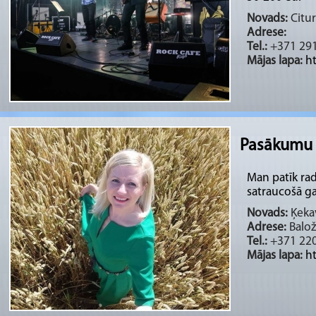
Novads:
Citur
Adrese:
Tel.:
+371 29
Mājas lapa:
h
Pasākumu v
Man patīk rad
satraucošā ga
Novads:
Ķekav
Adrese:
Balož
Tel.:
+371 22
Mājas lapa:
h