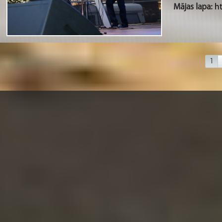
Mājas lapa:
h
1