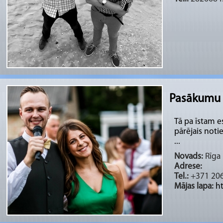
Pasākumu v
Tā pa īstam e
pārējais noti
...
Novads:
Rīga 
Adrese:
Tel.:
+371 20
Mājas lapa:
ht