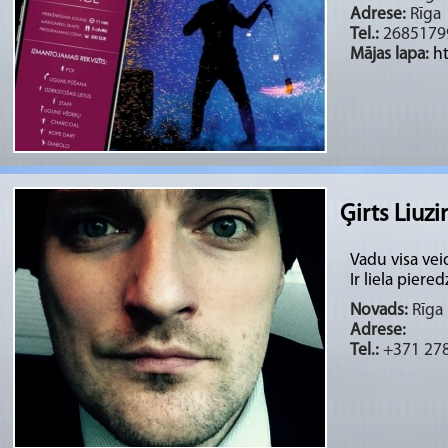
Adrese:
Rīga
Tel.:
2685179
Mājas lapa:
ht
Ģirts Liuzi
Vadu visa vei
Ir liela piered
Novads:
Rīga 
Adrese:
Tel.:
+371 27