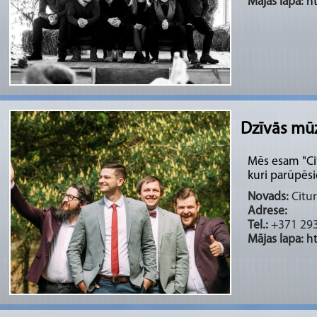
Mājas lapa:
h
Dzīvās mūz
Mēs esam "Cits
kuri parūpēsie
Novads:
Citur
Adrese:
Tel.:
+371 29
Mājas lapa:
h