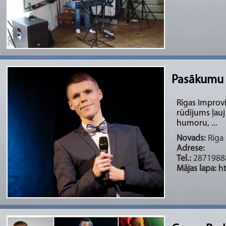
Pasākumu v
Rīgas Improvi
rūdījums ļauj
humoru, ...
Novads:
Rīga 
Adrese:
Tel.:
2871988
Mājas lapa:
h