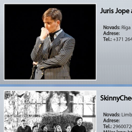
Juris Jope
Novads:
Rīga 
Adrese:
Tel.:
+371 26
SkinnyChe
Novads:
Limba
Adrese:
Tel.:
2960072