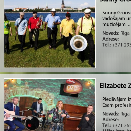
Sunny Groove 
vadošajām un
muzicējam ..
Novads:
Rīga 
Adrese:
Tel.:
+371 29
Elizabete 
Piedāvājam k
Esam profesio
Novads:
Rīga 
Adrese:
Tel.:
+371 26