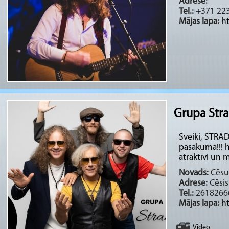
Adrese:
Tel.:
+371 22
Mājas lapa:
h
Grupa Stra
Sveiki, STRAD
pasākumā!!! 
atraktīvi un m
Novads:
Cēsu 
Adrese:
Cēsis 
Tel.:
2618266
Mājas lapa:
ht
Video