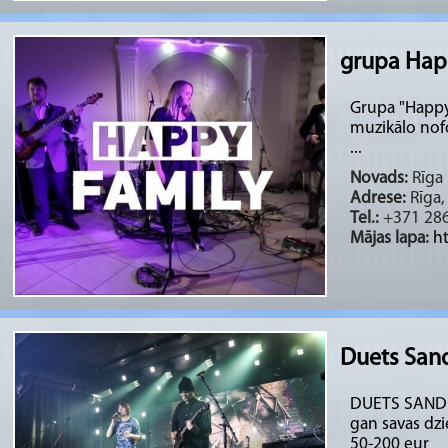
grupa Hap
Grupa "Happy
muzikālo nof
...
Novads:
Rīga 
Adrese:
Rīga, 
Tel.:
+371 28
Mājas lapa:
h
Duets San
DUETS SANDRA
gan savas dz
50-200 eur