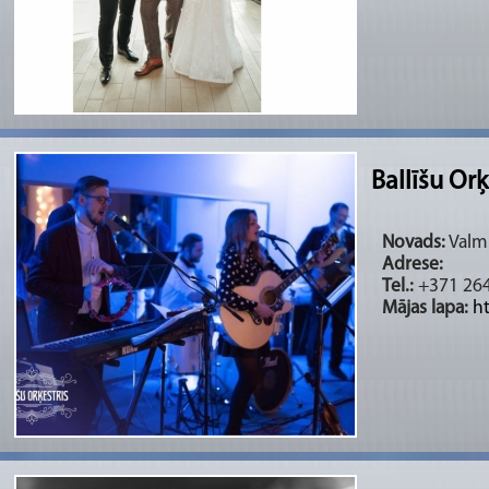
Ballīšu Orķ
Novads:
Valmi
Adrese:
Tel.:
+371 26
Mājas lapa:
h