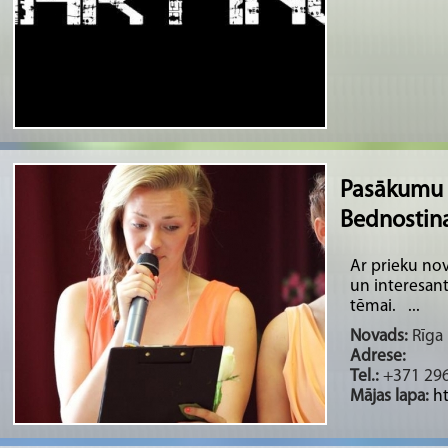
Pasākumu 
Bednostin
Ar prieku nov
un interesant
tēmai. ...
Novads:
Rīga 
Adrese:
Tel.:
+371 29
Mājas lapa:
h