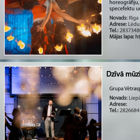
horeogrāfiju,
specefektu un 
Novads:
Rīga 
Adrese:
Lēdur
Tel.:
2837348
Mājas lapa:
h
Dzīvā mūz
Grupa Vētras
Novads:
Liepā
Adrese:
Tel.:
2826684