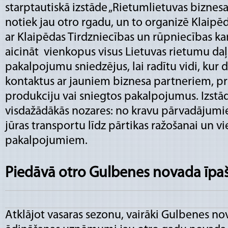
starptautiskā izstāde „Rietumlietuvas biznesa
notiek jau otro rgadu, un to organizē Klaipē
ar Klaipēdas Tirdzniecības un rūpniecības ka
aicināt vienkopus visus Lietuvas rietumu da
pakalpojumu sniedzējus, lai radītu vidi, kur d
kontaktus ar jauniem biznesa partneriem, pr
produkciju vai sniegtos pakalpojumus. Izstād
visdažādākās nozares: no kravu pārvadājum
jūras transportu līdz pārtikas ražošanai un v
pakalpojumiem.
Piedāvā otro Gulbenes novada īpaš
Atklājot vasaras sezonu, vairāki Gulbenes n