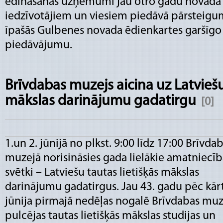
ēdināšanas uzņēmumi jau otro gadu novada
iedzīvotājiem un viesiem piedāvā pārsteigu
īpašās Gulbenes novada ēdienkartes garšīgo
piedāvājumu.
Brīvdabas muzejs aicina uz Latviešu
mākslas darinājumu gadatirgu
[0]
1.un 2. jūnijā no plkst. 9:00 līdz 17:00 Brīvda
muzejā norisināsies gada lielākie amatniecīb
svētki – Latviešu tautas lietišķās mākslas
darinājumu gadatirgus. Jau 43. gadu pēc kār
jūnija pirmajā nedēļas nogalē Brīvdabas muz
pulcējas tautas lietišķās mākslas studijas un