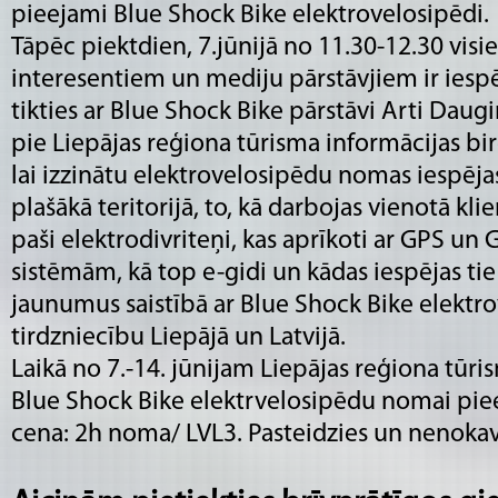
pieejami Blue Shock Bike elektrovelosipēdi.
Tāpēc piektdien, 7.jūnijā no 11.30-12.30 vis
interesentiem un mediju pārstāvjiem ir iesp
tikties ar Blue Shock Bike pārstāvi Arti Daug
pie Liepājas reģiona tūrisma informācijas bi
lai izzinātu elektrovelosipēdu nomas iespēja
plašākā teritorijā, to, kā darbojas vienotā kli
paši elektrodivriteņi, kas aprīkoti ar GPS un
sistēmām, kā top e-gidi un kādas iespējas tie 
jaunumus saistībā ar Blue Shock Bike elektr
tirdzniecību Liepājā un Latvijā.
Laikā no 7.-14. jūnijam Liepājas reģiona tūri
Blue Shock Bike elektrvelosipēdu nomai pie
cena: 2h noma/ LVL3. Pasteidzies un nenokav