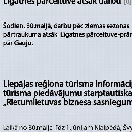
Līgatnes pārceltuve atsāk darbu
[0]
Šodien, 30.maijā, darbu pēc ziemas sezonas
pārtraukuma atsāk Līgatnes pārceltuve-prā
pār Gauju.
Liepājas reģiona tūrisma informācij
tūrisma piedāvājumu starptautiska
„Rietumlietuvas biznesa sasniegum
Laikā no 30.maija līdz 1.jūnijam Klaipēdā, Švy