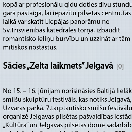
kopā ar profesionālu gidu doties divu stund
garā pastaigā, lai iepazītu pilsētas centru.Tās
laikā var skatīt Liepājas panorāmu no
Sv.Trīsvienības katedrāles torņa, izbaudīt
romantisko ieliņu burvību un uzzināt ar tām 
mītiskos nostāstus.
Sācies „Zelta laikmets” Jelgavā
[0]
No 15. – 16. jūnijam norisināsies Baltijā lielāk
smilšu skulptūru festivāls, kas notiks Jelgavā,
Uzvaras parkā. 7.tarptautisko smilšu festivāl
organizē Jelgavas pilsētas pašvaldības iestā
„Kultūra” un Jelgavas pilsētas dome sadarbīb