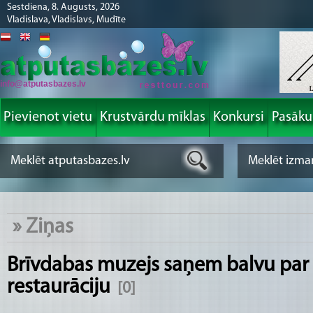
Sestdiena, 8. Augusts, 2026
Vladislava, Vladislavs, Mudīte
info@atputasbazes.lv
Pievienot vietu
Krustvārdu mīklas
Konkursi
Pasāk
»
Ziņas
Brīvdabas muzejs saņem balvu par
restaurāciju
[0]