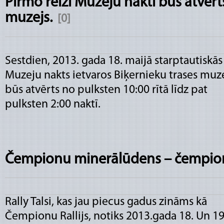
Pirmo reizi Muzeju naktī būs atvērt
muzejs.
[0]
Sestdien, 2013. gada 18. maijā starptautiskās
Muzeju nakts ietvaros Biķernieku trases muz
būs atvērts no pulksten 10:00 rītā līdz pat
pulksten 2:00 naktī.
Čempionu minerālūdens – čempionu
Rally Talsi, kas jau piecus gadus zināms kā
Čempionu Rallijs, notiks 2013.gada 18. Un 19