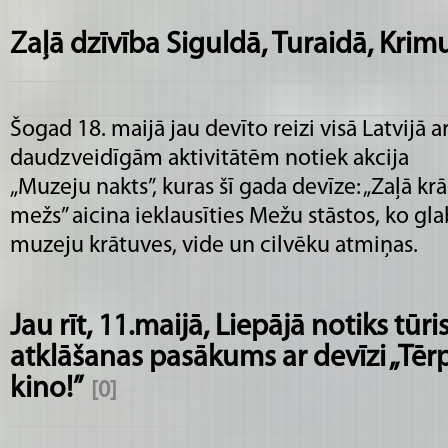
Zaļā dzīvība Siguldā, Turaidā, Krim
Šogad 18. maijā jau devīto reizi visā Latvijā a
daudzveidīgām aktivitātēm notiek akcija
„Muzeju nakts”, kuras šī gada devīze: „Zaļā krā
mežs” aicina ieklausīties Mežu stāstos, ko gl
muzeju krātuves, vide un cilvēku atmiņas.
Jau rīt, 11.maijā, Liepājā notiks tū
atklāšanas pasākums ar devīzi „Tērp
kino!”
[0]