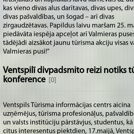
kas vieno divas alus darītavas, divas upes, div
divas pašvaldības, un šogad – arī divas
zirgaudzētavas. Papildus laivu maršam 25. ma
piedāvāta iespēja apceļot arī Valmieras puse
tādējādi aizsākot jaunu tūrisma akciju visas
Valmieras pusi!”
Ventspilī divpadsmito reizi notiks 
konference
[0]
Ventspils Tūrisma informācijas centrs aicina
uzņēmējus, tūrisma profesionāļus, pašvaldī
un valsts institūciju pārstāvjus, studentus, kā 
citus interesentus piektdien, 17.maijā, Ventsp