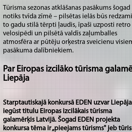
Tūrisma sezonas atklāšanas pasākums šogad
notiks tvīda zīmē – pilsētas ielās būs redzami
to gadu stilā tērpti ļaudis, īpaši uzposti retro
velosipēdi un pilsētā valdīs zaļumballes
atmosfēra ar pūtēju orķestra sveicienu visie
pasākuma dalībniekiem.
Par Eiropas izcilāko tūrisma galamēr
Liepāja
Starptautiskajā konkursā EDEN uzvar Liepāja
iegūst titulu Eiropas izcilākais tūrisma
galamērķis Latvijā. Šogad EDEN projekta
konkursa tēma ir „pieejams tūrisms" jeb tūri