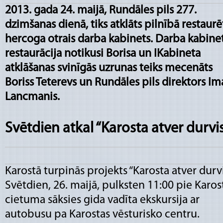
2013. gada 24. maijā, Rundāles pils 277.
dzimšanas dienā, tiks atklāts pilnībā restaurē
hercoga otrais darba kabinets. Darba kabine
restaurācija notikusi Borisa un IKabineta
atklāšanas svinīgās uzrunas teiks mecenāts
Boriss Teterevs un Rundāles pils direktors Im
Lancmanis.
Svētdien atkal “Karosta atver durvi
Karostā turpinās projekts “Karosta atver durvi
Svētdien, 26. maijā, pulksten 11:00 pie Karos
cietuma sāksies gida vadīta ekskursija ar
autobusu pa Karostas vēsturisko centru.