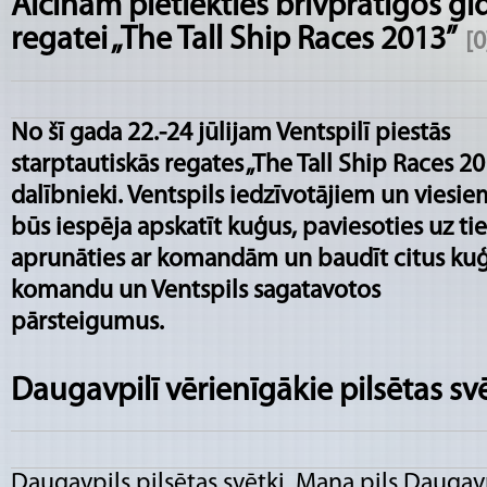
Aicinām pietiekties brīvprātīgos gi
regatei „The Tall Ship Races 2013”
[0
No šī gada 22.-24 jūlijam Ventspilī piestās
starptautiskās regates „The Tall Ship Races 20
dalībnieki. Ventspils
iedzīvotājiem un viesie
būs iespēja apskatīt kuģus, paviesoties uz ti
aprunāties ar komandām un baudīt citus ku
komandu un Ventspils sagatavotos
pārsteigumus.
Daugavpilī vērienīgākie pilsētas sv
Daugavpils pilsētas svētki „Mana pils Daugav