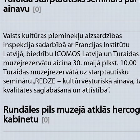
ainavu
[0]
Valsts kultūras pieminekļu aizsardzības
inspekcija sadarbībā ar Francijas Institūtu
Latvijā, biedrību ICOMOS Latvija un Turaidas
muzejrezervātu aicina 30. maijā plkst. 10.00
Turaidas muzejrezervātā uz starptautisku
semināru „REDZE – kultūrvēsturiskā ainava, t
kvalitātes saglabāšana un attīstība”.
Rundāles pils muzejā atklās herco
kabinetu
[0]