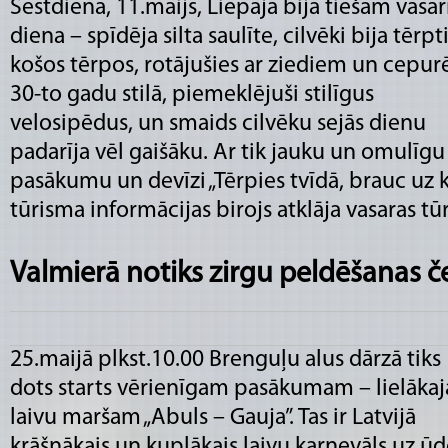
Sestdiena, 11.maijs, Liepājā bija tiešām vasar
diena – spīdēja silta saulīte, cilvēki bija tērpt
košos tērpos, rotājušies ar ziediem un cepu
30-to gadu stilā, piemeklējuši stilīgus
velosipēdus, un smaids cilvēku sejās dienu
padarīja vēl gaišāku. Ar tik jauku un omulīgu
pasākumu un devīzi „Tērpies tvīdā, brauc uz k
tūrisma informācijas birojs atklāja vasaras t
Valmierā notiks zirgu peldēšanas 
25.maijā plkst.10.00 Brenguļu alus dārzā tiks
dots starts vērienīgam pasākumam – lielāka
laivu maršam „Abuls – Gauja”. Tas ir Latvijā
krāšņākais un kuplākais laivu karnevāls uz ūd