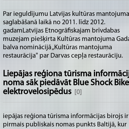
Par ieguldījumu Latvijas kultūras mantojum
saglabāšanā laikā no 2011. līdz 2012.
gadamLatvijas Etnogrāfiskajam brīvdabas
muzejam piešķirta Kultūras mantojuma Gad
balva nominācijā „Kultūras mantojuma
restaurācija" par Darvas cepļa restaurāciju.
Liepājas reģiona tūrisma informācij
noma sāk piedāvāt Blue Shock Bike
elektrovelosipēdus
[0]
iepājas reģiona tūrisma informācijas birojs ir
pirmais publiskais nomas punkts Baltijā, kur