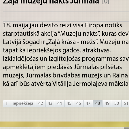
Zaļā muzeju nakts Jūrmalā
[0]
18. maijā jau devīto reizi visā Eiropā notiks
starptautiskā akcija “Muzeju nakts”, kuras dev
Latvijā šogad ir „Zaļā krāsa - mežs”. Muzeju na
tāpat kā iepriekšējos gados, atraktīvas,
izklaidējošas un izglītojošas programmas sa
apmeklētājiem piedāvās Jūrmalas pilsētas
muzejs, Jūrmalas brīvdabas muzejs un Raiņa 
kā arī būs atvērta Vitālija Jermolajeva mākslas
1
iepriekšējā
42
43
44
45
46
47
48
49
50
51