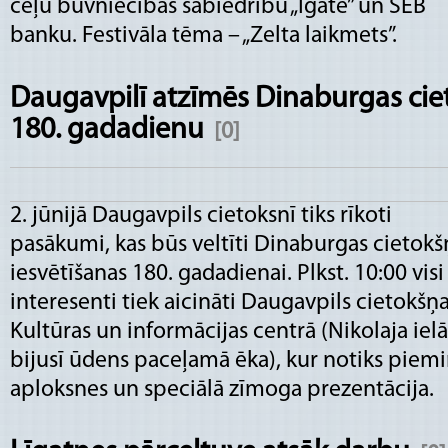
ceļu būvniecības sabiedrību „Igate” un SEB
banku. Festivāla tēma – „Zelta laikmets”.
Daugavpilī atzīmēs Dinaburgas cie
180. gadadienu
[0]
2. jūnijā Daugavpils cietoksnī tiks rīkoti
pasākumi, kas būs veltīti Dinaburgas cietokš
iesvētīšanas 180. gadadienai. Plkst. 10:00 visi
interesenti tiek aicināti Daugavpils cietokšņ
Kultūras un informācijas centrā (Nikolaja ielā
bijusī ūdens paceļamā ēka), kur notiks piem
aploksnes un speciālā zīmoga prezentācija.