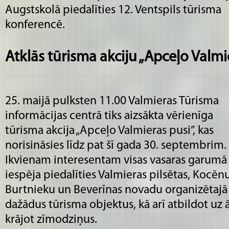
Augstskolā piedalīties 12. Ventspils tūrisma
konferencē.
Atklās tūrisma akciju „Apceļo Valmi
25. maijā pulksten 11.00 Valmieras Tūrisma
informācijas centrā tiks aizsākta vērienīga
tūrisma akcija „Apceļo Valmieras pusi”, kas
norisināsies līdz pat šī gada 30. septembrim.
Ikvienam interesentam visas vasaras garumā
iespēja piedalīties Valmieras pilsētas, Kocēnu
Burtnieku un Beverīnas novadu organizētajā 
dažādus tūrisma objektus, kā arī atbildot u
krājot zīmodziņus.