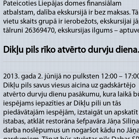
Pateicoties Liepājas domes finansiālam
atbalstam, dalība ekskursijā ir bez maksas. Tā
vietu skaits grupā ir ierobežots, ekskursijai j
tālruni 26369470, ekskursijas ilgums – aptuv
Dikļu pils rīko atvērto durvju diena
2013. gada 2. jūnijā no pulksten 12:00 – 17:0
Dikļu pils savus viesus aicina uz gadskārtējo
atvērto durvju dienu pasākumu, kura laikā b
iespējams iepazīties ar Dikļu pili un tās
piedāvātajām iespējām, izstaigāt un apskatīt 
istabas, atklāt restorāna šefpavāra Jāņa Siliņa
darba noslēpumus un nogaršot kādu no Jāņa