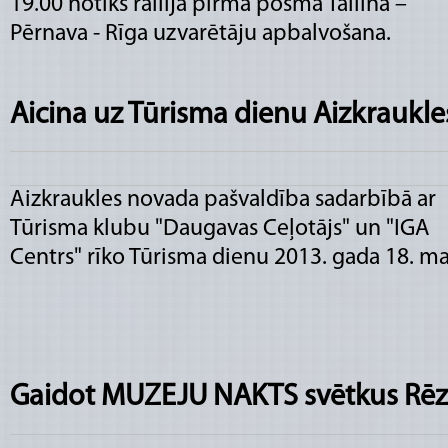
19.00 notiks rallija pirmā posma Tallina –
Pērnava - Rīga uzvarētāju apbalvošana.
Aicina uz Tūrisma dienu Aizkraukl
Aizkraukles novada pašvaldība sadarbībā ar
Tūrisma klubu "Daugavas Ceļotājs" un "IGA
Centrs" rīko Tūrisma dienu 2013. gada 18. ma
Gaidot MUZEJU NAKTS svētkus Rē