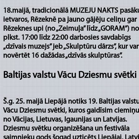
18.maijā, tradicionālā MUZEJU NAKTS pasā
ietvaros, Rēzeknē
pa jauno gājēju celiņu gar
Rēzeknes upi (no „Zeimuļa” līdz „GORAM”) no
plkst. 17:00 līdz 22:00 darbosies savdabīgs
„dzīvais muzejs” jeb „Skulptūru dārzs”, kur va
novērtēt 16 dažādas „dzīvās skulptūras”.
Baltijas valstu Vācu Dziesmu svētki
Š.g. 25. maijā Liepājā notiks 19. Baltijas valst
Vācu Dziesmu svētki, kuros gaidīsim ciemiņu
no Vācijas, Lietuvas, Igaunijas un Latvijas.
Dziesmu svētku organizēšana un festivāla
saimnieku gods šogad uzticēts Liepājai, Latvi