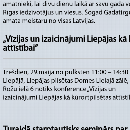
amatnieki, lai divu dienu laikā ar savu gada 
Rīgas iedzīvotājus un viesus. Šogad Gadatirg
amata meistaru no visas Latvijas.
„Vīzijas un izaicinājumi Liepājas kā
attīstībai”
Trešdien, 29.maijā no pulksten 11:00 – 14:30
Liepājā, Liepājas pilsētas Domes Lielajā zālē,
Rožu ielā 6 notiks konference „Vīzijas un
izaicinājumi Liepājas kā kūrortpilsētas attīstīb
Turaidā starptautisks seminārs par