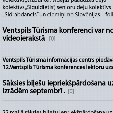
kolektīvs „Vizbulīte”, vidējās paaudzes deju
kolektīvs „Siguldietis”, senioru deju kolektīvs
„Sidrabdancis” un ciemiņi no Slovēnijas – fol
Ventspils Tūrisma konferenci var no
videoierakstā
[0]
Ventspils Tūrisma informācijas centrs piedāv
12.Ventspils Tūrisma konferences lektoru uzs
Sāksies biļešu iepriekšpārdošana uz
izrādēm septembrī .
[0]
22.maijā sāksies biļešu iepriekšpārdošana uz