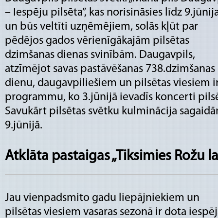
– Iespēju pilsēta”, kas norisināsies līdz 9.jūni
un būs veltīti uzņēmējiem, solās kļūt par
pēdējos gados vērienīgākajām pilsētas
dzimšanas dienas svinībām. Daugavpils,
atzīmējot savas pastāvēšanas 738.dzimšanas
dienu, daugavpiliešiem un pilsētas viesiem i
programmu, ko 3.jūnijā ievadīs koncerti pils
Savukārt pilsētas svētku kulminācija sagaid
9.jūnijā.
Atklāta pastaigas „Tiksimies Rožu 
Jau vienpadsmito gadu liepājniekiem un
pilsētas viesiem vasaras sezonā ir dota iespē