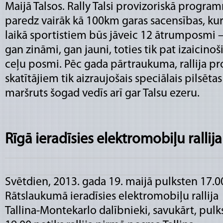
Maijā Talsos. Rally Talsi provizoriskā progra
paredz vairāk kā 100km garas sacensības, ku
laikā sportistiem būs jāveic 12 ātrumposmi 
gan zināmi, gan jauni, toties tik pat izaicinoš
ceļu posmi. Pēc gada pārtraukuma, rallija p
skatītājiem tik aizraujošais speciālais pilsē
maršruts šogad vedīs arī gar Talsu ezeru.
Rīgā ieradīsies elektromobiļu rallija
Svētdien, 2013. gada 19. maijā pulksten 17.0
Rātslaukumā ieradīsies elektromobiļu rallija
Tallina-Montekarlo dalībnieki, savukārt, pulk