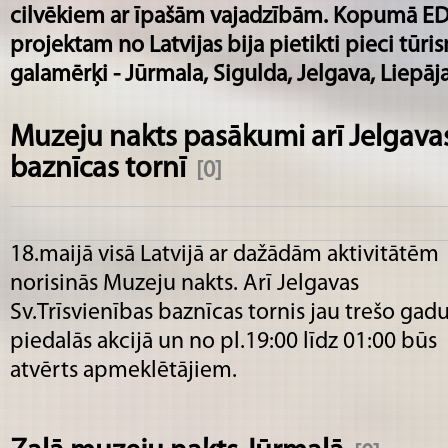
cilvēkiem ar īpašām vajadzībām. Kopumā E
projektam no Latvijas bija pietikti pieci tūri
galamērķi - Jūrmala, Sigulda, Jelgava, Liepāj
Muzeju nakts pasākumi arī Jelgavas
baznīcas tornī
[0]
18.maijā visā Latvijā ar dažādām aktivitātēm
norisinās Muzeju nakts. Arī Jelgavas
Sv.Trīsvienības baznīcas tornis jau trešo gad
piedalās akcijā un no pl.19:00 līdz 01:00 būs
atvērts apmeklētājiem.