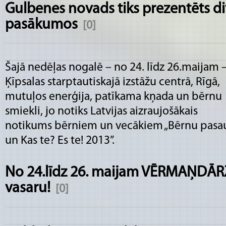
Gulbenes novads tiks prezentēts di
pasākumos
[0]
Šajā nedēļas nogalē – no 24. līdz 26.maijam 
Ķīpsalas starptautiskajā izstāžu centrā, Rīgā,
mutuļos enerģija, patīkama kņada un bērnu
smiekli, jo notiks Latvijas aizraujošākais
notikums bērniem un vecākiem „Bērnu pasa
un Kas te? Es te! 2013”.
No 24.līdz 26. maijam VĒRMAŅDĀR
vasaru!
[0]