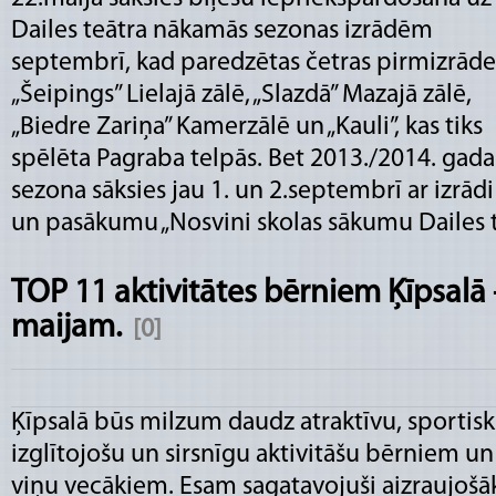
Dailes teātra nākamās sezonas izrādēm
septembrī, kad paredzētas četras pirmizrāde
„Šeipings” Lielajā zālē, „Slazdā” Mazajā zālē,
„Biedre Zariņa” Kamerzālē un „Kauli”, kas tiks
spēlēta Pagraba telpās. Bet 2013./2014. gada
sezona sāksies jau 1. un 2.septembrī ar izrādi
un pasākumu „Nosvini skolas sākumu Dailes te
TOP 11 aktivitātes bērniem Ķīpsalā –
maijam.
[0]
Ķīpsalā būs milzum daudz atraktīvu, sportisk
izglītojošu un sirsnīgu aktivitāšu bērniem un
viņu vecākiem. Esam sagatavojuši aizraujošā