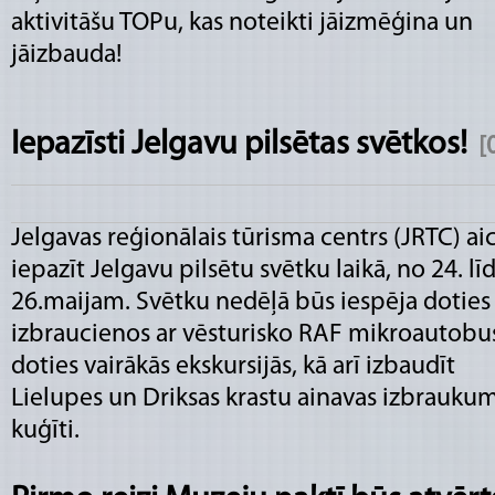
aktivitāšu TOPu, kas noteikti jāizmēģina un
jāizbauda!
Iepazīsti Jelgavu pilsētas svētkos!
[
Jelgavas reģionālais tūrisma centrs (JRTC) ai
iepazīt Jelgavu pilsētu svētku laikā, no 24. lī
26.maijam. Svētku nedēļā būs iespēja doties
izbraucienos ar vēsturisko RAF mikroautobu
doties vairākās ekskursijās, kā arī izbaudīt
Lielupes un Driksas krastu ainavas izbraukum
kuģīti.