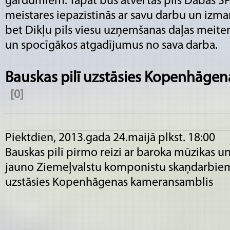
gardumiem. Tāpat būs atvērtas pils Dabas SP
meistares iepazīstinās ar savu darbu un izm
bet Dikļu pils viesu uzņemšanas daļas meiten
un spocīgākos atgadījumus no sava darba.
Bauskas pilī uzstāsies Kopenhāge
[0]
Piektdien, 2013.gada 24.maijā plkst. 18:00
Bauskas pilī pirmo reizi ar baroka mūzikas u
jauno Ziemeļvalstu komponistu skaņdarbie
uzstāsies Kopenhāgenas kameransamblis