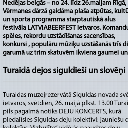
Nedēļas beigās – no 24. līdz 26.maijam Rīgā,
Vērmanes dārzā
gaidāma plaša atpūtas, kult
un sporta programma starptautiskā alus
festivāla LATVIABEERFEST ietvaros. Komand
spēles, rekordu uzstādīšanas sacensības,
konkursi , populāru mūziķu uzstāšanās trīs d
garumā uz trim skatuvēm ikviena gaumei u
Turaidā dejos siguldieši un slovēņi
Turaidas muzejrezervātā Siguldas novada sv
ietvaros, svētdien, 26. maijā plkst. 13.00 Tura
pils pagalmā notiks DEJU KONCERTS, kurā
piedalīsies Siguldas deju kolektīvi: jauniešu 