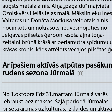
augsts metāla alnis. Aļņa „pagaidu” mājvieta i
Ozolskvērs Lielās ielas malā. Mākslinieku Ine
Valteres un Donāta Mockusa veidotais alnis
nocinkots un nokrāsots, iedvesmojoties no
Jelgavas pilsētas ģerbonī esošā aļņa toņa-
zeltaini brūnā krāsā ar perlamutra spīdumu 
krāsas kronis, kāds attēlots vecajos pilsētas 
Ar īpašiem aktīvās atpūtas pasāku
rudens sezona Jūrmalā
[0]
No 1.oktobra līdz 31.martam Jūrmalā varēs
iebraukt bez maksas. Šajā periodā Jūrmalas
pilsēta aicinās uz kultūras, izklaides un aktīvā