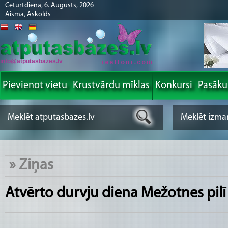
Ceturtdiena, 6. Augusts, 2026
Aisma, Askolds
info@atputasbazes.lv
Pievienot vietu
Krustvārdu mīklas
Konkursi
Pasāk
»
Ziņas
Atvērto durvju diena Mežotnes pil