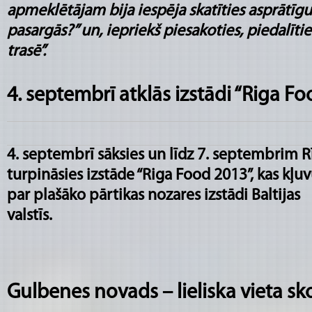
apmeklētājam bija iespēja skatīties asprātīgu l
pasargās?” un, iepriekš piesakoties, piedalītie
trasē”.
4. septembrī atklās izstādi “Riga F
4. septembrī sāksies un līdz 7. septembrim R
turpināsies
izstāde “Riga Food 2013”, kas kļuv
par plašāko pārtikas nozares izstādi Baltijas
valstīs.
Gulbenes novads – lieliska vieta s