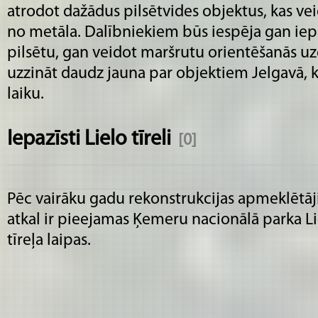
atrodot dažādus pilsētvides objektus, kas vei
no metāla. Dalībniekiem būs iespēja gan iep
pilsētu, gan veidot maršrutu orientēšanās u
uzzināt daudz jauna par objektiem Jelgavā, k
laiku.
Iepazīsti Lielo tīreli
[0]
Pēc vairāku gadu rekonstrukcijas apmeklētā
atkal ir pieejamas Ķemeru nacionālā parka Li
tīreļa laipas.