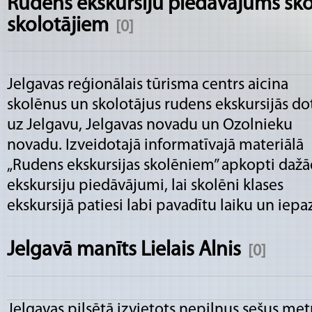
Rudens ekskursiju piedāvājums sk
skolotājiem
[0]
Jelgavas reģionālais tūrisma centrs aicina
skolēnus un skolotājus rudens ekskursijās do
uz Jelgavu, Jelgavas novadu un Ozolnieku
novadu. Izveidotajā informatīvajā materiālā
„Rudens ekskursijas skolēniem” apkopti dažā
ekskursiju piedāvājumi, lai skolēni klases
ekskursijā patiesi labi pavadītu laiku un iepa
Jelgavā manīts Lielais Alnis
[0]
Jelgavas pilsētā izvietots nepilnus sešus met