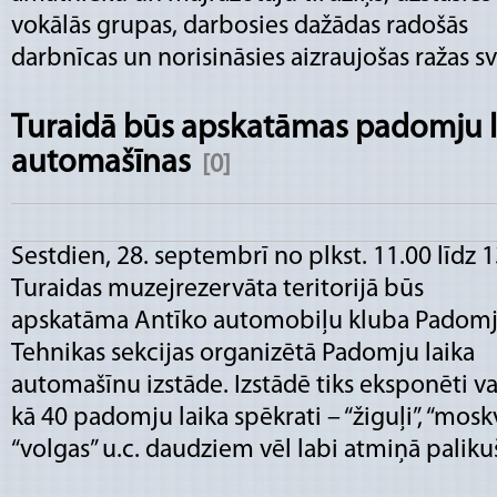
vokālās grupas, darbosies dažādas radošās
darbnīcas un norisināsies aizraujošas ražas s
Turaidā būs apskatāmas padomju l
automašīnas
[0]
Sestdien, 28. septembrī no plkst. 11.00 līdz 
Turaidas muzejrezervāta teritorijā būs
apskatāma Antīko automobiļu kluba Padom
Tehnikas sekcijas organizētā Padomju laika
automašīnu izstāde. Izstādē tiks eksponēti va
kā 40 padomju laika spēkrati – “žiguļi”, “moskv
“volgas” u.c. daudziem vēl labi atmiņā palik