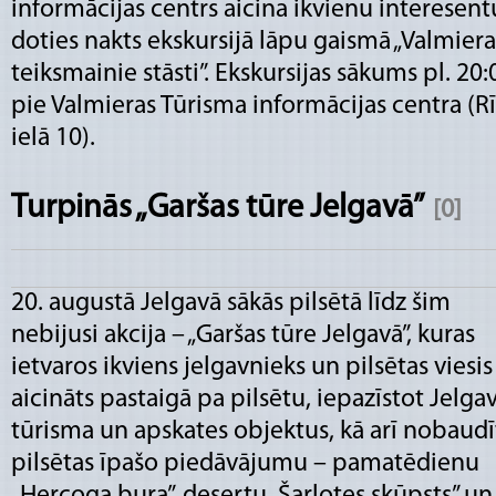
informācijas centrs aicina ikvienu interesent
doties nakts ekskursijā lāpu gaismā „Valmiera
teiksmainie stāsti”. Ekskursijas sākums pl. 20:
pie Valmieras Tūrisma informācijas centra (R
ielā 10).
Turpinās „Garšas tūre Jelgavā”
[0]
20. augustā Jelgavā sākās pilsētā līdz šim
nebijusi akcija – „Garšas tūre Jelgavā”, kuras
ietvaros ikviens jelgavnieks un pilsētas viesis
aicināts pastaigā pa pilsētu, iepazīstot Jelga
tūrisma un apskates objektus, kā arī nobaudī
pilsētas īpašo piedāvājumu – pamatēdienu
„Hercoga bura”, desertu „Šarlotes skūpsts” u