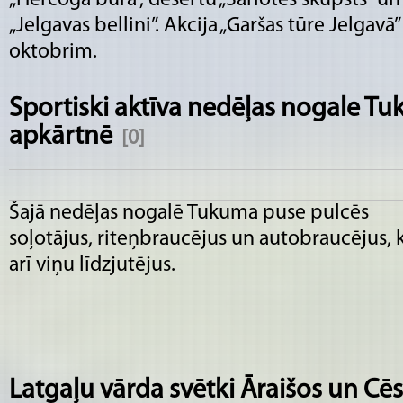
„Jelgavas bellini”. Akcija „Garšas tūre Jelgavā”
oktobrim.
Sportiski aktīva nedēļas nogale T
apkārtnē
[0]
Šajā nedēļas nogalē Tukuma puse pulcēs
soļotājus, riteņbraucējus un autobraucējus, 
arī viņu līdzjutējus.
Latgaļu vārda svētki Āraišos un Cēs