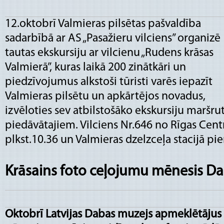
12.oktobrī Valmieras pilsētas pašvaldība
sadarbībā ar AS „Pasažieru vilciens” organizē
tautas ekskursiju ar vilcienu „Rudens krāsas
Valmierā”, kuras laikā 200 zinātkāri un
piedzīvojumus alkstoši tūristi varēs iepazīt
Valmieras pilsētu un apkārtējos novadus,
izvēloties sev atbilstošāko ekskursiju maršr
piedāvātajiem. Vilciens Nr.646 no Rīgas Centrā
plkst.10.36 un Valmieras dzelzceļa stacijā pie
Krāsains foto ceļojumu mēnesis D
Oktobrī Latvijas Dabas muzejs apmeklētājus