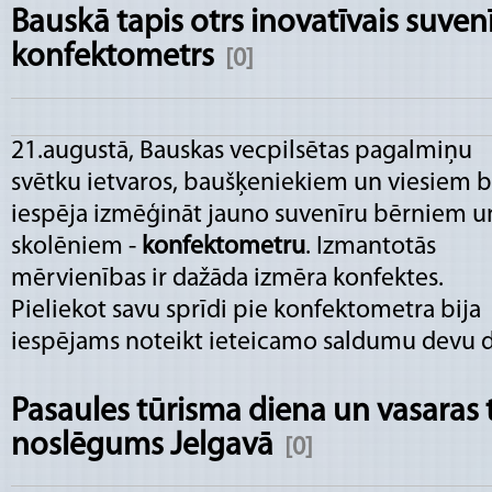
Bauskā tapis otrs inovatīvais suvenī
konfektometrs
[0]
21.augustā, Bauskas vecpilsētas pagalmiņu
svētku ietvaros, baušķeniekiem un viesiem b
iespēja izmēģināt jauno suvenīru bērniem u
skolēniem -
konfektometru
. Izmantotās
mērvienības ir dažāda izmēra konfektes.
Pieliekot savu sprīdi pie konfektometra bija
iespējams noteikt ieteicamo saldumu devu 
Pasaules tūrisma diena un vasaras
noslēgums Jelgavā
[0]