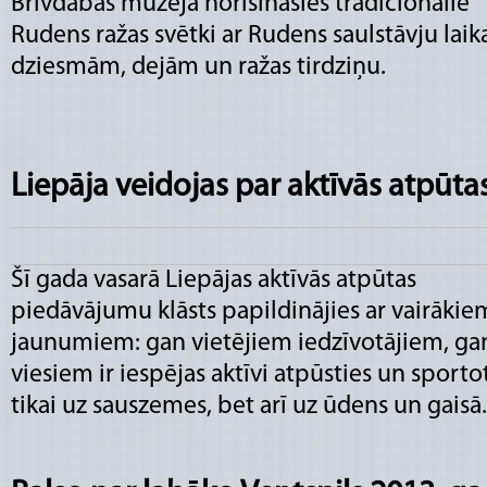
Brīvdabas muzejā norisināsies tradicionālie
Rudens ražas svētki ar Rudens saulstāvju laik
dziesmām, dejām un ražas tirdziņu.
Liepāja veidojas par aktīvās atpūta
Šī gada vasarā Liepājas aktīvās atpūtas
piedāvājumu klāsts papildinājies ar vairākie
jaunumiem: gan vietējiem iedzīvotājiem, ga
viesiem ir iespējas aktīvi atpūsties un sporto
tikai uz sauszemes, bet arī uz ūdens un gaisā.