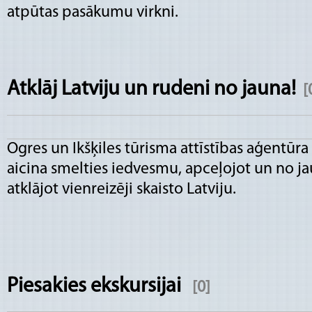
atpūtas pasākumu virkni.
Atklāj Latviju un rudeni no jauna!
[
Ogres un Ikšķiles tūrisma attīstības aģentūra
aicina smelties iedvesmu, apceļojot un no j
atklājot vienreizēji skaisto Latviju.
Piesakies ekskursijai
[0]