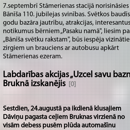
7.septembrī Stāmerienas stacijā norisināsies
Bānīša 110. jubilejas svinības. Svētkos baudī
godu bazāra jautrību, atrakcijas, interesantu
notikumus bērniem „Pasaku namā", liesim pa
„Bānīša svētku rakstam", būs iespēja vizinātie
zirgiem un brauciens ar autobusu apkārt
Stāmerienas ezeram.
Labdarības akcijas „Uzcel savu baznī
Bruknā izskanējis
[0]
Sestdien, 24.augustā pa ikdienā klusajiem
Dāviņu pagasta ceļiem Bruknas virzienā no
visām debess pusēm plūda automašīnu