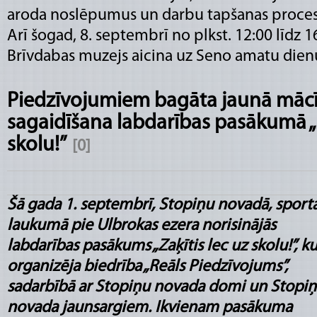
aroda noslēpumus un darbu tapšanas proces
Arī šogad, 8. septembrī no plkst. 12:00 līdz 1
Brīvdabas muzejs aicina uz Seno amatu dien
Piedzīvojumiem bagāta jaunā māc
sagaidīšana labdarības pasākumā „Z
skolu!”
[0]
Šā gada 1. septembrī, Stopiņu novadā, sport
laukumā pie Ulbrokas ezera norisinājās
labdarības pasākums „Zaķītis lec uz skolu!”, k
organizēja biedrība „Reāls Piedzīvojums”,
sadarbībā ar Stopiņu novada domi un Stopiņ
novada jaunsargiem. Ikvienam pasākuma