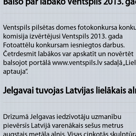
Balso par labāko Ventspils 2013. g
Ventspils pilsētas domes fotokonkursa konk
komisija izvērtējusi Ventspils 2013. gada
Fotoattēlu konkursam iesniegtos darbus.
Četrdesmit labākos var apskatīt un novērtēt
balsojot portālā
www.ventspils.lv
sadaļā „Lie
aptauja”.
Jelgavai tuvojas Latvijas lielākais al
Drīzumā Jelgavas iedzīvotāju uzmanību
pievērsīs Latvijā varenākais sešus metrus
augstais metāla alnis. Visas cinkotās skulptūr