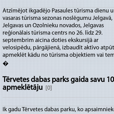
Atzīmējot ikgadējo Pasaules tūrisma dienu 
vasaras tūrisma sezonas noslēgumu Jelgavā,
Jelgavas un Ozolnieku novados, Jelgavas
reģionālais tūrisma centrs no 26. līdz 29.
septembrim aicina doties ekskursijā ar
velosipēdu, pārgājienā, izbaudīt aktīvo atpūt
apmeklēt kādu no tūrisma objektiem vai tem
�
Tērvetes dabas parks gaida savu 10
apmeklētāju
[0]
Ik gadu Tērvetes dabas parku, ko apsaimnie