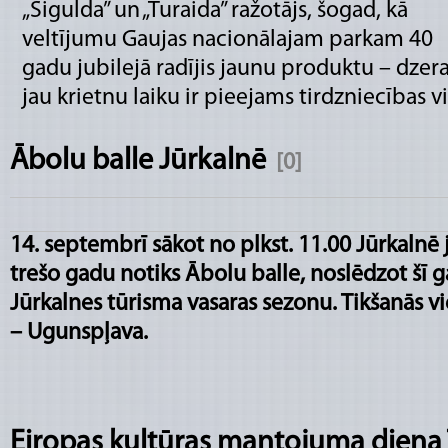
„Sigulda” un „Turaida” ražotājs, šogad, kā
veltījumu Gaujas nacionālajam parkam 40
gadu jubilejā radījis jaunu produktu – dzer
jau krietnu laiku ir pieejams tirdzniecības vi
Ābolu balle Jūrkalnē
[0]
14. septembrī sākot no plkst. 11.00 Jūrkalnē 
trešo gadu notiks Ābolu balle, noslēdzot šī 
Jūrkalnes tūrisma vasaras sezonu. Tikšanās vi
– Ugunspļava.
Eiropas kultūras mantojuma diena