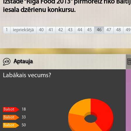
izstādē “Riga Food 2013” pirmoreiz rīko Baltij
iesala dzērienu konkursu.
1
iepriekšējā
40
41
42
43
44
45
46
47
48
49
Aptauja
Labākais vecums?
Balsot
18
Balsot
33
Balsot
50