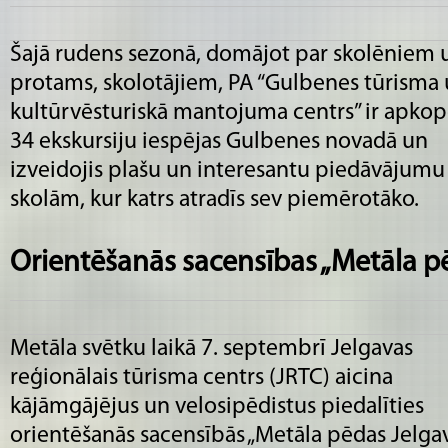
Šajā rudens sezonā, domājot par skolēniem 
protams, skolotājiem, PA “Gulbenes tūrisma
kultūrvēsturiskā mantojuma centrs” ir apkop
34 ekskursiju iespējas Gulbenes novadā un
izveidojis plašu un interesantu piedāvājumu
skolām, kur katrs atradīs sev piemērotāko.
Orientēšanās sacensības „Metāla p
Metāla svētku laikā 7. septembrī Jelgavas
reģionālais tūrisma centrs (JRTC) aicina
kājāmgājējus un velosipēdistus piedalīties
orientēšanās sacensībās „Metāla pēdas Jelgav