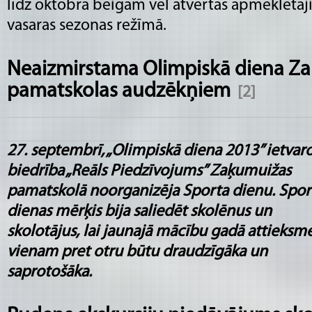
līdz oktobra beigām vēl atvērtas apmeklētā
vasaras sezonas režīmā.
Neaizmirstama Olimpiskā diena Z
pamatskolas audzēkņiem
[2]
27. septembrī, „Olimpiskā diena 2013” ietvaro
biedrība „Reāls Piedzīvojums” Zaķumuižas
pamatskolā noorganizēja Sporta dienu. Spor
dienas mērķis bija saliedēt skolēnus un
skolotājus, lai jaunajā mācību gadā attieksm
vienam pret otru būtu draudzīgāka un
saprotošāka.