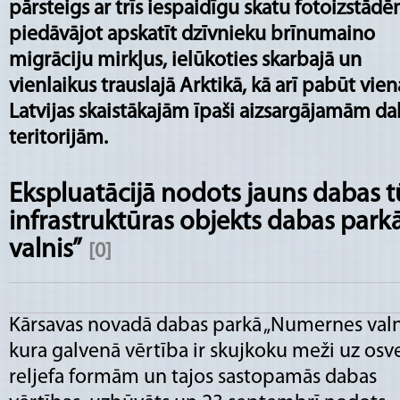
pārsteigs ar trīs iespaidīgu skatu fotoizstādē
piedāvājot apskatīt dzīvnieku brīnumaino
migrāciju mirkļus, ielūkoties skarbajā un
vienlaikus trauslajā Arktikā, kā arī pabūt vie
Latvijas skaistākajām īpaši aizsargājamām d
teritorijām.
Ekspluatācijā nodots jauns dabas 
infrastruktūras objekts dabas par
valnis”
[0]
Kārsavas novadā dabas parkā „Numernes valni
kura galvenā vērtība ir skujkoku meži uz osv
reljefa formām un tajos sastopamās dabas