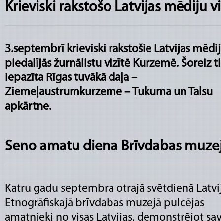
Krieviski rakstošo Latvijas mēdiju 
3.septembrī krieviski rakstošie Latvijas mēdij
piedalījās žurnālistu vizītē Kurzemē. Šoreiz t
iepazīta Rīgas tuvākā daļa –
Ziemeļaustrumkurzeme – Tukuma un Talsu
apkārtne.
Seno amatu diena Brīvdabas muze
Katru gadu septembra otrajā svētdienā Latvi
Etnogrāfiskajā brīvdabas muzejā pulcējas
amatnieki no visas Latvijas, demonstrējot sa