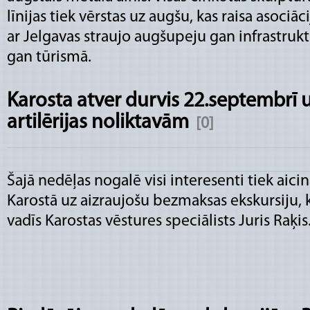
līnijas tiek vērstas uz augšu, kas raisa asociāci
ar Jelgavas straujo augšupeju gan infrastrukt
gan tūrismā.
Karosta atver durvis 22.septembrī u
artilērijas noliktavām
[0]
Šajā nedēļas nogalē visi interesenti tiek aicin
Karostā uz aizraujošu bezmaksas ekskursiju, 
vadīs Karostas vēstures speciālists Juris Raķis