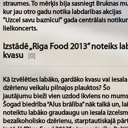
straumes. To mērķis bija sasniegt Bruknas mu
kur jau otro gadu notika labdarības akcijas
"Uzcel savu baznīcu!" gada centrālais notiku
lielkoncerts.
Izstādē „Riga Food 2013” noteiks la
kvasu
[0]
Kā izvēlēties labāko, gardāko kvasu vai iesala
dzērienu veikalu pilnajos plauktos? Šo
jautājumu bieži vien uzdod ikviens no mums
Šogad biedrība “Alus brālība” nāk talkā un, la
noteiktu labāko graudaugu un iesala izcels
bezalkoholisko dzērienu, starptautiskajā pār