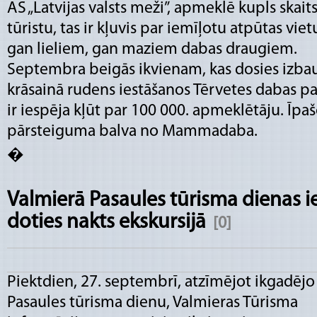
AS „Latvijas valsts meži”, apmeklē kupls skait
tūristu, tas ir kļuvis par iemīļotu atpūtas viet
gan lieliem, gan maziem dabas draugiem.
Septembra beigās ikvienam, kas dosies izba
krāsainā rudens iestāšanos Tērvetes dabas pa
ir iespēja kļūt par 100 000. apmeklētāju. Īpaš
pārsteiguma balva no Mammadaba.
�
Valmierā Pasaules tūrisma dienas i
doties nakts ekskursijā
[0]
Piektdien, 27. septembrī, atzīmējot ikgadējo
Pasaules tūrisma dienu, Valmieras Tūrisma