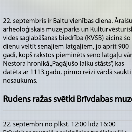
22. septembris ir Baltu vienības diena. Āraiš
arheoloģiskais muzejparks un Kultūrvēsturis
vides saglabāšanas biedrība (KVSB) aicina šo
dienu veltīt senajiem latgaļiem, jo aprit 900
gadi, kopš rakstos pieminēts seno latgaļu vār
Nestora hronikā „Pagājušo laiku stāsts”, kas
datēta ar 1113.gadu, pirmo reizi vārdā saukti
nosaukums.
Rudens ražas svētki Brīvdabas muz
22. septembrī no plkst. 12:00 līdz 16:00