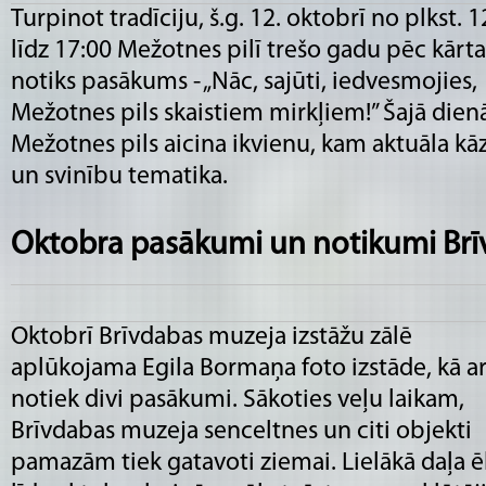
Turpinot tradīciju, š.g. 12. oktobrī no plkst. 1
līdz 17:00 Mežotnes pilī trešo gadu pēc kārta
notiks pasākums - „Nāc, sajūti, iedvesmojies,
Mežotnes pils skaistiem mirkļiem!” Šajā dien
Mežotnes pils aicina ikvienu, kam aktuāla kā
un svinību tematika.
Oktobra pasākumi un notikumi Br
Oktobrī Brīvdabas muzeja izstāžu zālē
aplūkojama Egila Bormaņa foto izstāde, kā ar
notiek divi pasākumi. Sākoties veļu laikam,
Brīvdabas muzeja senceltnes un citi objekti
pamazām tiek gatavoti ziemai. Lielākā daļa 