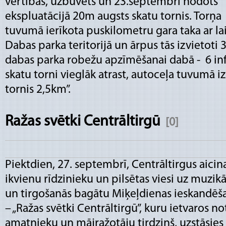
vērtības, uzbūvēts un 23.septembrī nodots
ekspluatācijā 20m augsts skatu tornis. Torņa
tuvumā ierīkota puskilometru gara taka ar la
Dabas parka teritorijā un ārpus tās izvietoti 
dabas parka robežu apzīmēšanai dabā - 6 inf
skatu torni vieglāk atrast, autoceļa tuvumā i
tornis 2,5km”.
Ražas svētki Centrāltirgū
[0]
Piektdien, 27. septembrī, Centrāltirgus aicin
ikvienu rīdzinieku un pilsētas viesi uz muzik
un tirgošanās bagātu Miķeļdienas ieskandēš
– „Ražas svētki Centrāltirgū”, kuru ietvaros no
amatnieku un mājražotāju tirdziņš, uzstāsies