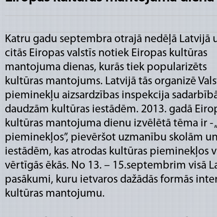
Katru gadu septembra otrajā nedēļā Latvijā 
citās Eiropas valstīs notiek Eiropas kultūras
mantojuma dienas, kurās tiek popularizēts
kultūras mantojums. Latvijā tās organizē Vals
pieminekļu aizsardzības inspekcija sadarbībā
daudzām kultūras iestādēm. 2013. gadā Eiro
kultūras mantojuma dienu izvēlētā tēma ir - 
pieminekļos”, pievēršot uzmanību skolām un 
iestādēm, kas atrodas kultūras pieminekļos va
vērtīgās ēkās. No 13. – 15.septembrim visā La
pasākumi, kuru ietvaros dažādās formās inter
kultūras mantojumu.