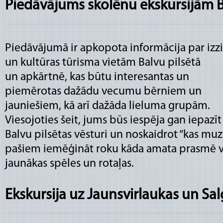
Piedāvājums skolēnu ekskursijām 
Piedāvājumā ir apkopota informācija par izz
un kultūras tūrisma vietām Balvu pilsētā
un apkārtnē, kas būtu interesantas un
piemērotas dažādu vecumu bērniem un
jauniešiem, kā arī dažāda lieluma grupām.
Viesojoties šeit, jums būs iespēja gan iepazīt
Balvu pilsētas vēsturi un noskaidrot “kas mu
pašiem iemēģināt roku kāda amata prasmē va
jaunākas spēles un rotaļas.
Ekskursija uz Jaunsvirlaukas un Sa