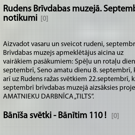
Rudens Brīvdabas muzejā. Septem
notikumi
[0]
Aizvadot vasaru un sveicot rudeni, septembr
Brīvdabas muzejs apmeklētājus aicina uz
vairākiem pasākumiem: Spēļu un rotaļu dien
septembrī, Seno amatu dienu 8. septembrī, 
arī uz Rudens ražas svētkiem 22.septembrī, k
septembrī brīvdabas muzejā aizsāksies proje
AMATNIEKU DARBNĪCA „TILTS”.
Bānīša svētki - Bānītim 110 !
[0]