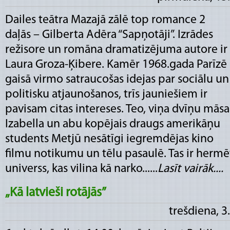
Dailes teātra Mazajā zālē top romance 2
daļās – Gilberta Adēra “Sapņotāji”. Izrādes
režisore un romāna dramatizējuma autore ir
Laura Groza-Ķibere. Kamēr 1968.gada Parīzē
gaisā virmo satraucošas idejas par sociālu un
politisku atjaunošanos, trīs jauniešiem ir
pavisam citas intereses. Teo, viņa dvīņu māsa
Izabella un abu kopējais draugs amerikāņu
students Metjū nesātīgi iegremdējas kino
filmu notikumu un tēlu pasaulē. Tas ir hermē
universs, kas vilina kā narko......
Lasīt vairāk....
„Kā latvieši rotājās”
trešdiena, 3