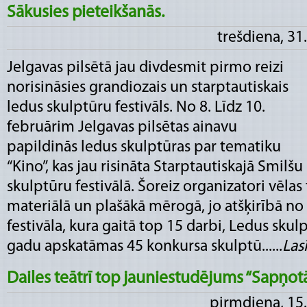
Sākusies pieteikšanās.
trešdiena, 31
Jelgavas pilsētā jau divdesmit pirmo reizi
norisināsies grandiozais un starptautiskais
ledus skulptūru festivāls. No 8. Līdz 10.
februārim Jelgavas pilsētas ainavu
papildinās ledus skulptūras par tematiku
“Kino”, kas jau risināta Starptautiskajā Smilšu
skulptūru festivālā. Šoreiz organizatori vēlas
materiālā un plašākā mērogā, jo atšķirībā no
festivāla, kura gaitā top 15 darbi, Ledus sku
gadu apskatāmas 45 konkursa skulptū......
Lasī
Dailes teātrī top jauniestudējums “Sapņotā
pirmdiena, 15.