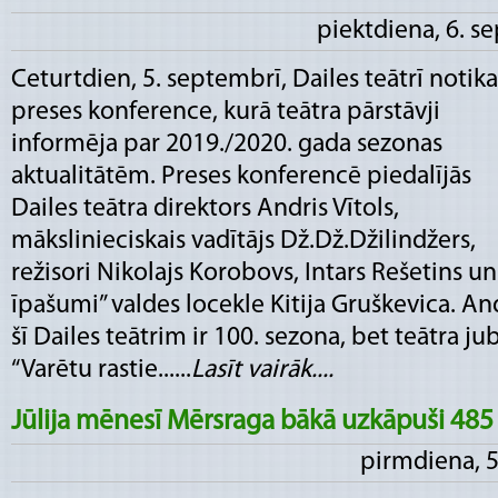
piektdiena, 6. s
Ceturtdien, 5. septembrī, Dailes teātrī notika
preses konference, kurā teātra pārstāvji
informēja par 2019./2020. gada sezonas
aktualitātēm. Preses konferencē piedalījās
Dailes teātra direktors Andris Vītols,
mākslinieciskais vadītājs Dž.Dž.Džilindžers,
režisori Nikolajs Korobovs, Intars Rešetins u
īpašumi” valdes locekle Kitija Gruškevica. And
šī Dailes teātrim ir 100. sezona, bet teātra jub
“Varētu rastie......
Lasīt vairāk....
Jūlija mēnesī Mērsraga bākā uzkāpuši 485 
pirmdiena, 5