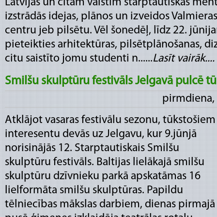
Latvijas un citām valstīm starptautiskas me
izstrādās idejas, plānos un izveidos Valmieras
centru jeb pilsētu. Vēl šonedēļ, līdz 22. jūnija
pieteikties arhitektūras, pilsētplānošanas, d
citu saistīto jomu studenti n......
Lasīt vairāk....
Smilšu skulptūru festivāls Jelgavā pulcē t
pirmdiena, 
Atklājot vasaras festivālu sezonu, tūkstošiem
interesentu devās uz Jelgavu, kur 9.jūnjā
norisinājās 12. Starptautiskais Smilšu
skulptūru festivāls. Baltijas lielākajā smilšu
skulptūru dzīvnieku parkā apskatāmas 16
lielformāta smilšu skulptūras. Papildu
tēlniecības mākslas darbiem, dienas pirmajā