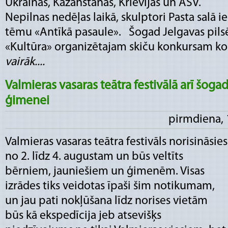
Ukrainas, Kazahstānas, Krievijas un ASV.
Nepilnas nedēļas laikā, skulptori Pasta salā ie
tēmu «Antīkā pasaule». Šogad Jelgavas pilsē
«Kultūra» organizētajam skiču konkursam kopu
vairāk....
Valmieras vasaras teātra festivālā arī šogad
ģimenei
pirmdiena, 
Valmieras vasaras teātra festivāls norisināsies
no 2. līdz 4. augustam un būs veltīts
bērniem, jauniešiem un ģimenēm. Visas
izrādes tiks veidotas īpaši šim notikumam,
un jau pati nokļūšana līdz norises vietām
būs kā ekspedīcija jeb atsevišķs