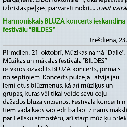
pārgājienā. Zibot lukturīšiem, tika iepazītas
izbristas peļķes, pārvarēti nokri......
Lasīt vairāk
Harmoniskais BLŪZA koncerts ieskandina
festivālu “BILDES”
trešdiena, 23
Pirmdien, 21. oktobrī, Mūzikas namā "Daile",
Mūzikas un mākslas festivāla “BILDES”
ietvaros aizvadīts BLŪZA koncerts, pirmais
no septiņiem. Koncerts pulcēja Latvijā jau
iemīļotus blūzmeņus, kā arī mūziķus un
grupas, kuras vēl tikai veido savu ceļu
dažādos blūza virzienos. Festivāla koncerti ir 
tiem vada kāds sabiedrībā labi zināms māksl
par lielisku atmosfēru, arī starp mūziķu pri