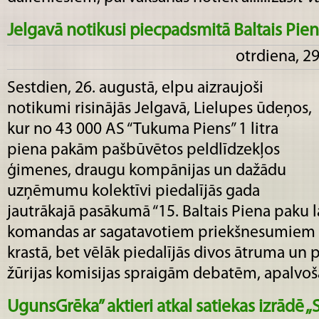
Jelgavā notikusi piecpadsmitā Baltais Pien
otrdiena, 2
Sestdien, 26. augustā, elpu aizraujoši
notikumi risinājās Jelgavā, Lielupes ūdeņos,
kur no 43 000 AS “Tukuma Piens” 1 litra
piena pakām pašbūvētos peldlīdzekļos
ģimenes, draugu kompānijas un dažādu
uzņēmumu kolektīvi piedalījās gada
jautrākajā pasākumā “15. Baltais Piena paku l
komandas ar sagatavotiem priekšnesumiem p
krastā, bet vēlāk piedalījās divos ātruma un
žūrijas komisijas spraigām debatēm, apalvošan
UgunsGrēka” aktieri atkal satiekas izrād