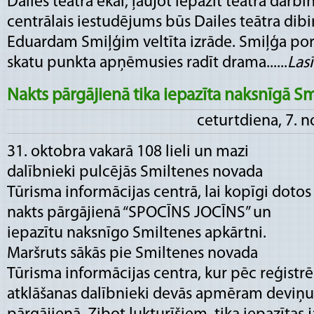
Dailes teātra ēkai, ļaujot iepazīt teātra darb
centrālais iestudējums būs Dailes teātra dib
Eduardam Smiļģim veltīta izrāde. Smiļģa po
skatu punkta apņēmusies radīt drama......
Lasī
Nakts pārgājienā tika iepazīta naksnīgā S
ceturtdiena, 7. 
31. oktobra vakarā 108 lieli un mazi
dalībnieki pulcējās Smiltenes novada
Tūrisma informācijas centrā, lai kopīgi dotos
nakts pārgājienā “SPOCĪNS JOCĪNS” un
iepazītu naksnīgo Smiltenes apkārtni.
Maršruts sākās pie Smiltenes novada
Tūrisma informācijas centra, kur pēc reģistr
atklāšanas dalībnieki devās apmēram deviņu