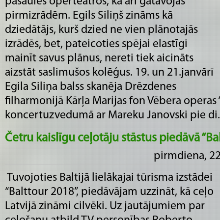
pasaules operteātros, kā arī gatavojas
pirmizrādēm. Egils Siliņš zināms kā
dziedātājs, kurš dzied ne vien plānotajās
izrādēs, bet, pateicoties spējai elastīgi
mainīt savus plānus, nereti tiek aicināts
aizstāt saslimušos kolēģus. 19. un 21.janvārī
Egila Siliņa balss skanēja Drēzdenes
filharmonijā Kārļa Marijas fon Vēbera operas “
koncertuzvedumā ar Mareku Janovski pie di...
Četru kaislīgu ceļotāju stāstus piedāvā “Ba
pirmdiena, 22
Tuvojoties Baltijā lielākajai tūrisma izstādei
“Balttour 2018”, piedāvājam uzzināt, kā ceļo
Latvijā zināmi cilvēki. Uz jautājumiem par