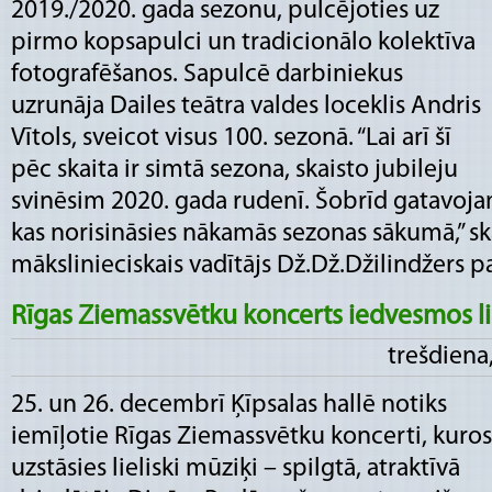
2019./2020. gada sezonu, pulcējoties uz
pirmo kopsapulci un tradicionālo kolektīva
fotografēšanos. Sapulcē darbiniekus
uzrunāja Dailes teātra valdes loceklis Andris
Vītols, sveicot visus 100. sezonā. “Lai arī šī
pēc skaita ir simtā sezona, skaisto jubileju
svinēsim 2020. gada rudenī. Šobrīd gatavoja
kas norisināsies nākamās sezonas sākumā,” ska
mākslinieciskais vadītājs Dž.Dž.Džilindžers pate
Rīgas Ziemassvētku koncerts iedvesmos l
trešdiena,
25. un 26. decembrī Ķīpsalas hallē notiks
iemīļotie Rīgas Ziemassvētku koncerti, kuros
uzstāsies lieliski mūziķi – spilgtā, atraktīvā