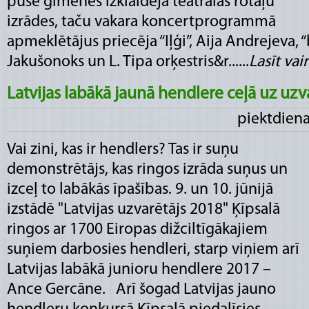
pusē ģimenes izklaidēja teatrālas rotaļu
izrādes, taču vakara koncertprogrammā
apmeklētājus priecēja “Iļģi”, Aija Andrejeva, “
Jakušonoks un L. Tipa orķestris&r......
Lasīt vair
Latvijas labākā jaunā hendlere ceļā uz uzv
piektdiena
Vai zini, kas ir hendlers? Tas ir suņu
demonstrētājs, kas ringos izrāda suņus un
izceļ to labākās īpašības. 9. un 10. jūnijā
izstādē "Latvijas uzvarētājs 2018" Ķīpsalā
ringos ar 1700 Eiropas dižciltīgākajiem
suņiem darbosies hendleri, starp viņiem arī
Latvijas labākā junioru hendlere 2017 –
Ance Gercāne. Arī šogad Latvijas jauno