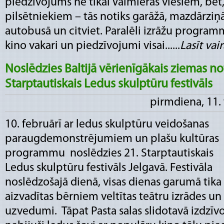
piedzīvojums ne tikai Valmieras viesiem, bet,
pilsētniekiem – tās notiks garāžā, mazdārziņā
autobusā un citviet. Paralēli izrāžu program
kino vakari un piedzīvojumi visai......
Lasīt vairā
Noslēdzies Baltijā vērienīgākais ziemas no
Starptautiskais Ledus skulptūru festivāls
pirmdiena, 11.
10. februārī ar ledus skulptūru veidošanas
paraugdemonstrējumiem un plašu kultūras
programmu noslēdzies 21. Starptautiskais
Ledus skulptūru festivāls Jelgavā. Festivāla
noslēdzošajā dienā, visas dienas garumā tika
aizvadītas bērniem veltītas teātru izrādes un
uzvedumi. Tāpat Pasta salas slidotavā izdzīvot