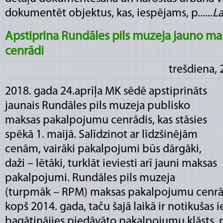
dokumentēt objektus, kas, iespējams, p......
La
Apstiprina Rundāles pils muzeja jauno m
cenrādi
trešdiena, 
2018. gada 24.aprīļa MK sēdē apstiprināts
jaunais Rundāles pils muzeja publisko
maksas pakalpojumu cenrādis, kas stāsies
spēkā 1. maijā. Salīdzinot ar līdzšinējām
cenām, vairāki pakalpojumi būs dārgāki,
daži – lētāki, turklāt ieviesti arī jauni maksas
pakalpojumi. Rundāles pils muzeja
(turpmāk – RPM) maksas pakalpojumu cenrādi
kopš 2014. gada, taču šajā laikā ir notikušas
bagātinājies piedāvāto pakalpojumu klāsts, pal