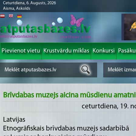
Ceturtdiena, 6. Augusts, 2026
Aisma, Askolds
info@atputasbazes.lv
Pievienot vietu
Krustvārdu mīklas
Konkursi
Pasāk
Brīvdabas muzejs aicina mūsdienu amatni
ceturtdiena, 19. 
Latvijas
Etnogrāfiskais brīvdabas muzejs sadarbībā