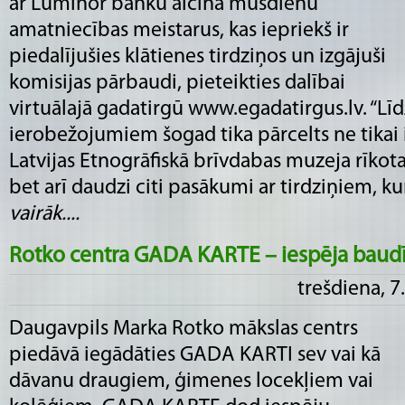
ar Luminor banku aicina mūsdienu
amatniecības meistarus, kas iepriekš ir
piedalījušies klātienes tirdziņos un izgājuši
komisijas pārbaudi, pieteikties dalībai
virtuālajā gadatirgū www.egadatirgus.lv. “Lī
ierobežojumiem šogad tika pārcelts ne tikai il
Latvijas Etnogrāfiskā brīvdabas muzeja rīkota
bet arī daudzi citi pasākumi ar tirdziņiem, kuro
vairāk....
Rotko centra GADA KARTE – iespēja baud
trešdiena, 7
Daugavpils Marka Rotko mākslas centrs
piedāvā iegādāties GADA KARTI sev vai kā
dāvanu draugiem, ģimenes locekļiem vai