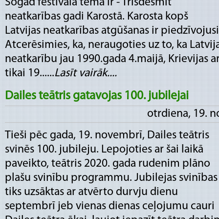
Šogad festivāla tēma ir - Trīsdesmit
neatkarības gadi Karostā. Karosta kopš
Latvijas neatkarības atgūšanas ir piedzīvojus
Atcerēsimies, ka, neraugoties uz to, ka Latvij
neatkarību jau 1990.gada 4.maijā, Krievijas a
tikai 19......
Lasīt vairāk....
Dailes teātris gatavojas 100. jubilejai
otrdiena, 19. 
Tieši pēc gada, 19. novembrī, Dailes teātris
svinēs 100. jubileju. Lepojoties ar šai laikā
paveikto, teātris 2020. gada rudenim plāno
plašu svinību programmu. Jubilejas svinības
tiks uzsāktas ar atvērto durvju dienu
septembrī jeb vienas dienas ceļojumu cauri