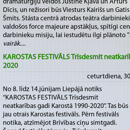
dramaturģiju veidos Justīne Kļava un Artūrs
Dīcis, un režisori būs Viesturs Kairišs un Gatis
Šmits. Stāsta centrā atrodas teātra darbinieki
valdošos force majeure apstākļus, spītīgi cen
darbinieku misiju, lai iestudētu ilgi plānoto "S
vairāk....
KAROSTAS FESTIVĀLS Trīsdesmit neatkarīb
2020
ceturtdiena, 30
No 8. līdz 14.jūnijam Liepājā notiks
“KAROSTAS FESTIVĀLS Trīsdesmit
neatkarības gadi Karostā 1990-2020”. Tas būs
jau otrais Karostas festivāls. Pērn festivāls
notika, atzīmējot Brīvības cīņu simtgadi.