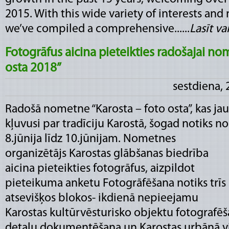
2015. With this wide variety of interests and 
we’ve compiled a comprehensive......
Lasīt vai
Fotogrāfus aicina pieteikties radošajai no
osta 2018”
sestdiena, 
Radošā nometne “Karosta – foto osta”, kas jau
kļuvusi par tradīciju Karostā, šogad notiks no
8.jūnija līdz 10.jūnijam. Nometnes
organizētājs Karostas glābšanas biedrība
aicina pieteikties fotogrāfus, aizpildot
pieteikuma anketu Fotogrāfēšana notiks trīs
atsevišķos blokos- ikdienā nepieejamu
Karostas kultūrvēsturisko objektu fotografē
detaļu dokumentēšana un Karostas urbānā vide