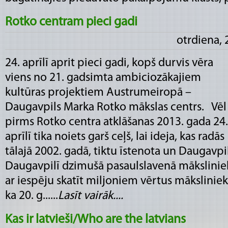
Rotko centram pieci gadi
otrdiena, 
24. aprīlī aprit pieci gadi, kopš durvis vēra
viens no 21. gadsimta ambiciozākajiem
kultūras projektiem Austrumeiropā –
Daugavpils Marka Rotko mākslas centrs. Vēl
pirms Rotko centra atklāšanas 2013. gada 24.
aprīlī tika noiets garš ceļš, lai ideja, kas radās
tālajā 2002. gadā, tiktu īstenota un Daugavpi
Daugavpilī dzimušā pasaulslavenā mākslini
ar iespēju skatīt miljoniem vērtus māksliniek
ka 20. g......
Lasīt vairāk....
Kas ir latvieši/Who are the latvians