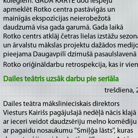
kolēģiem. GADA KARTE dod iespēju
apmeklēt Rotko centra pastāvīgās un
mainīgās ekspozīcijas neierobežotā
daudzumā visa gada garumā. Gada laikā
Rotko centrs atklāj četras lielas izstāžu sezon
un ārvalstu mākslas projektu dažādos medijo
pieejama Daugavpilī dzimušā pasaulslavenā
Rotko oriģināldarbu retrospekcija, kas ir vien�
Dailes teātris uzsāk darbu pie seriāla
trešdiena, 
Dailes teātra mākslinieciskais direktors
Viesturs Kairišs pagājušajā nedēļā nācis klajā
ar ieceri veidot daudzsēriju melno komēdiju
ar pagaidu nosaukumu "Smiļģa lāsts", kuras