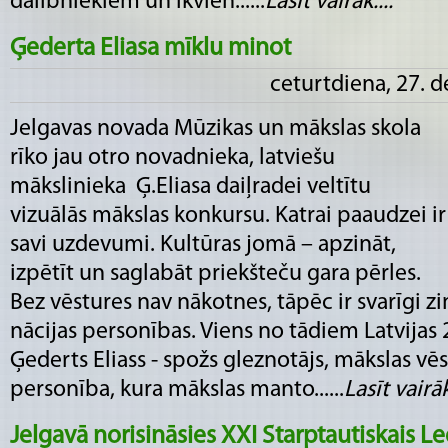
dalībniekiem un ikvien......
Lasīt vairāk....
Ģederta Eliasa mīklu minot
ceturtdiena, 27. 
Jelgavas novada Mūzikas un mākslas skola
rīko jau otro novadnieka, latviešu
mākslinieka Ģ.Eliasa daiļradei veltītu
vizuālās mākslas konkursu. Katrai paaudzei ir
savi uzdevumi. Kultūras jomā – apzināt,
izpētīt un saglabāt priekšteču gara pērles.
Bez vēstures nav nākotnes, tāpēc ir svarīgi z
nācijas personības. Viens no tādiem Latvijas 
Ģederts Eliass - spožs gleznotājs, mākslas vē
personība, kura mākslas manto......
Lasīt vairāk.
Jelgavā norisināsies XXI Starptautiskais Le