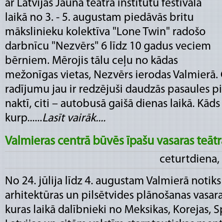
ar Latvijas Jaunā teātra institūtu festivāla
laikā no 3. - 5. augustam piedāvās britu
mākslinieku kolektīva "Lone Twin" radošo
darbnīcu "Nezvērs" 6 līdz 10 gadus veciem
bērniem. Mērojis tālu ceļu no kādas
mežonīgas vietas, Nezvērs ierodas Valmierā. 
radījumu jau ir redzējuši daudzās pasaules pils
naktī, citi – autobusā gaišā dienas laikā. Kāds
kurp......
Lasīt vairāk....
Valmieras centrā būvēs īpašu vasaras teātra
ceturtdiena, 
No 24. jūlija līdz 4. augustam Valmierā notiks 
arhitektūras un pilsētvides plānošanas vasara
kuras laikā dalībnieki no Meksikas, Korejas, S