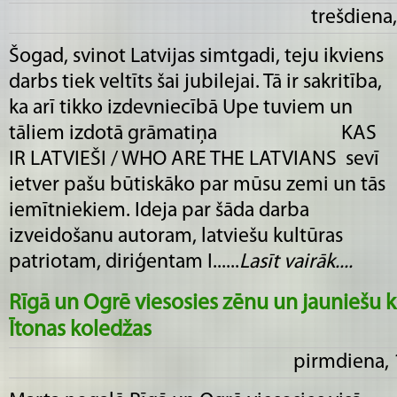
trešdiena,
Šogad, svinot Latvijas simtgadi, teju ikviens
darbs tiek veltīts šai jubilejai. Tā ir sakritība,
ka arī tikko izdevniecībā Upe tuviem un
tāliem izdotā grāmatiņa KAS
IR LATVIEŠI / WHO ARE THE LATVIANS sevī
ietver pašu būtiskāko par mūsu zemi un tās
iemītniekiem. Ideja par šāda darba
izveidošanu autoram, latviešu kultūras
patriotam, diriģentam I......
Lasīt vairāk....
Rīgā un Ogrē viesosies zēnu un jauniešu k
Ītonas koledžas
pirmdiena, 