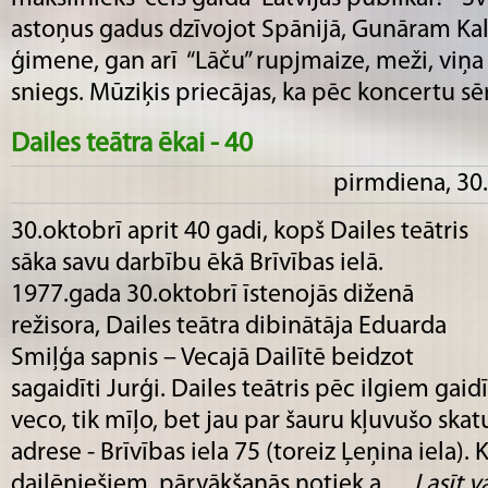
astoņus gadus dzīvojot Spānijā, Gunāram Ka
ģimene, gan arī “Lāču” rupjmaize, meži, viņa
sniegs. Mūziķis priecājas, ka pēc koncertu sēri.
Dailes teātra ēkai - 40
pirmdiena, 30.
30.oktobrī aprit 40 gadi, kopš Dailes teātris
sāka savu darbību ēkā Brīvības ielā.
1977.gada 30.oktobrī īstenojās diženā
režisora, Dailes teātra dibinātāja Eduarda
Smiļģa sapnis – Vecajā Dailītē beidzot
sagaidīti Jurģi. Dailes teātris pēc ilgiem ga
veco, tik mīļo, bet jau par šauru kļuvušo skat
adrese - Brīvības iela 75 (toreiz Ļeņina iela). 
dailēniešiem, pārvākšanās notiek a......
Lasīt va