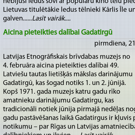
nebijuši ledus šovi ar populāru kino tēlu pied
Lietuvas titulētākie ledus tēlnieki Kārlis Īle
galven......
Lasīt vairāk....
Aicina pieteikties dalībai Gadatirgū
pirmdiena, 21
Latvijas Etnogrāfiskais brīvdabas muzejs no
4. februāra aicina pieteikties dalībai 49.
Latviešu tautas lietišķās mākslas darinājumu
Gadatirgū, kas šogad notiks 1. un 2. jūnijā.
Kopš 1971. gada muzejs katru gadu rīko
amatnieku darinājumu Gadatirgu, kas
tradicionāli notiek jūnija pirmajā nedēļas n
gadu pastāvēšanas laikā Gadatirgus ir kļuvis 
notikumu – par Rīgas un Latvijas amatniecīb