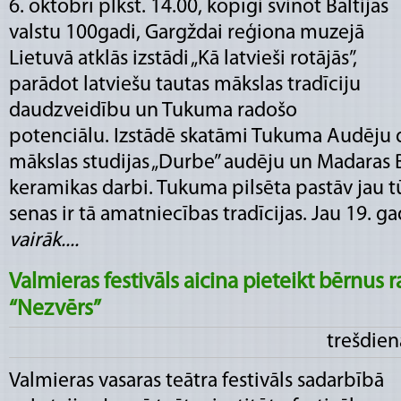
6. oktobrī plkst. 14.00, kopīgi svinot Baltijas
valstu 100gadi, Gargždai reģiona muzejā
Lietuvā atklās izstādi „Kā latvieši rotājās”,
parādot latviešu tautas mākslas tradīciju
daudzveidību un Tukuma radošo
potenciālu. Izstādē skatāmi Tukuma Audēju d
mākslas studijas „Durbe” audēju un Madaras 
keramikas darbi. Tukuma pilsēta pastāv jau t
senas ir tā amatniecības tradīcijas. Jau 19. gad
vairāk....
Valmieras festivāls aicina pieteikt bērnus 
“Nezvērs”
trešdien
Valmieras vasaras teātra festivāls sadarbībā