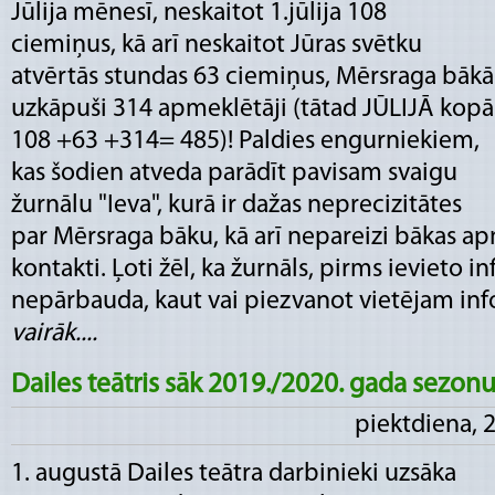
Jūlija mēnesī, neskaitot 1.jūlija 108
ciemiņus, kā arī neskaitot Jūras svētku
atvērtās stundas 63 ciemiņus, Mērsraga bākā
uzkāpuši 314 apmeklētāji (tātad JŪLIJĀ kopā
108 +63 +314= 485)! Paldies engurniekiem,
kas šodien atveda parādīt pavisam svaigu
žurnālu "Ieva", kurā ir dažas neprecizitātes
par Mērsraga bāku, kā arī nepareizi bākas a
kontakti. Ļoti žēl, ka žurnāls, pirms ievieto i
nepārbauda, kaut vai piezvanot vietējam infor
vairāk....
Dailes teātris sāk 2019./2020. gada sezon
piektdiena, 
1. augustā Dailes teātra darbinieki uzsāka