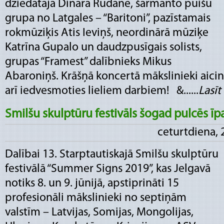
dziedātāja Dināra Rudāne, šarmanto puišu
grupa no Latgales – “Baritoni”, pazīstamais
rokmūziķis Atis Ieviņš, neordinārā mūziķe
Katrīna Gupalo un daudzpusīgais solists,
grupas “Framest” dalībnieks Mikus
Abaroniņš. Krāšņā koncertā mākslinieki aicinā
arī iedvesmoties lieliem darbiem! &......
Lasīt 
Smilšu skulptūru festivāls šogad pulcēs īpa
ceturtdiena, 
Dalībai 13. Starptautiskajā Smilšu skulptūru
festivālā “Summer Signs 2019”, kas Jelgavā
notiks 8. un 9. jūnijā, apstiprināti 15
profesionāli mākslinieki no septiņām
valstīm – Latvijas, Somijas, Mongolijas,