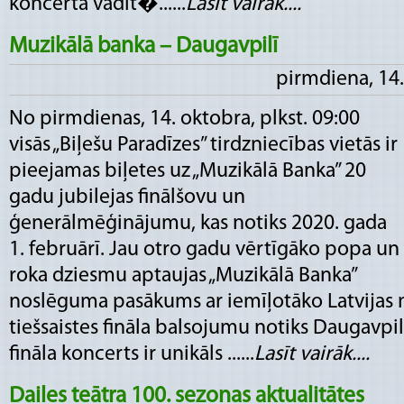
koncerta vadīt�......
Lasīt vairāk....
Muzikālā banka – Daugavpilī
pirmdiena, 14.
No pirmdienas, 14. oktobra, plkst. 09:00
visās „Biļešu Paradīzes” tirdzniecības vietās ir
pieejamas biļetes uz „Muzikālā Banka” 20
gadu jubilejas finālšovu un
ģenerālmēģinājumu, kas notiks 2020. gada
1. februārī. Jau otro gadu vērtīgāko popa un
roka dziesmu aptaujas „Muzikālā Banka”
noslēguma pasākums ar iemīļotāko Latvijas 
tiešsaistes fināla balsojumu notiks Daugavpi
fināla koncerts ir unikāls ......
Lasīt vairāk....
Dailes teātra 100. sezonas aktualitātes