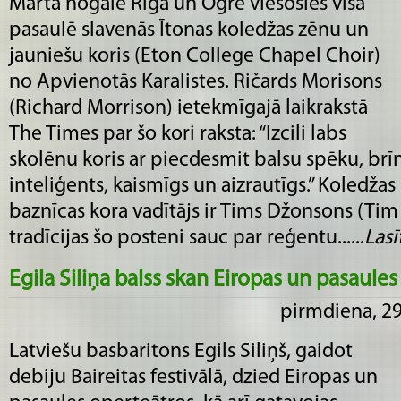
Marta nogalē Rīgā un Ogrē viesosies visā
pasaulē slavenās Ītonas koledžas zēnu un
jauniešu koris (Eton College Chapel Choir)
no Apvienotās Karalistes. Ričards Morisons
(Richard Morrison) ietekmīgajā laikrakstā
The Times par šo kori raksta: “Izcili labs
skolēnu koris ar piecdesmit balsu spēku, brīn
inteliģents, kaismīgs un aizrautīgs.” Koledža
baznīcas kora vadītājs ir Tims Džonsons (Tim
tradīcijas šo posteni sauc par reģentu......
Lasīt
Egila Siliņa balss skan Eiropas un pasaule
pirmdiena, 29
Latviešu basbaritons Egils Siliņš, gaidot
debiju Baireitas festivālā, dzied Eiropas un