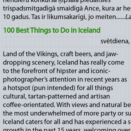
hendleru konkursā Ķīpsalā piedalīsies
trīspadsmitgadīgā smaidīgā Ance, kura ar h
10 gadus. Tas ir likumsakarīgi, jo meiten......
La
100 Best Things to Do in Iceland
svētdiena,
Land of the Vikings, craft beers, and jaw-
dropping scenery, Iceland has really come
to the forefront of hipster and iconic-
photographer’s attention in recent years as
a hotspot (pun intended) for all things
cultural, tartan-patterned and artisan
coffee-orientated. With views and natural b
the most underwhelmed of more party or sun
Iceland caters for all and has experienced a
growth in the past 15 years, welcoming over 