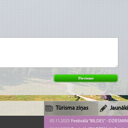
Pievienot
Tūrisma ziņas
Jaunāki
05.11.2025
Festivālā “BILDES” - DZIESMI