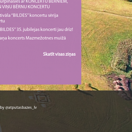
s turpināsies ar KONCERTU BĒRNIEM,
UN VIŅU BĒRNU KONCERTU
tivāla “BILDES” koncertu sērija
rtu
ILDES” 35. jubilejas koncerti jau drīz!
rmaņa koncerts Mazmežotnes muižā
Skatīt visas ziņas
 by @atputasbazes_lv