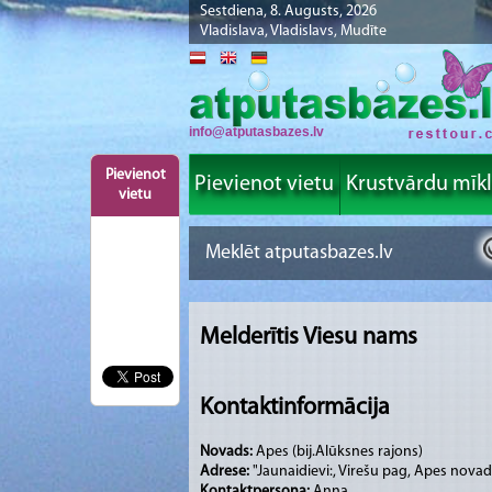
Sestdiena, 8. Augusts, 2026
Vladislava, Vladislavs, Mudīte
info@atputasbazes.lv
Pievienot
Pievienot vietu
Krustvārdu mīk
vietu
Melderītis Viesu nams
Kontaktinformācija
Novads:
Apes (bij.Alūksnes rajons)
Adrese:
"Jaunaidievi:, Virešu pag, Apes nova
Kontaktpersona:
Anna