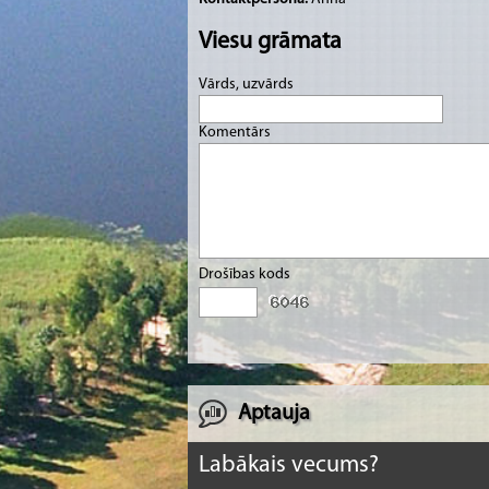
Viesu grāmata
Vārds, uzvārds
Komentārs
Drošības kods
Aptauja
Labākais vecums?