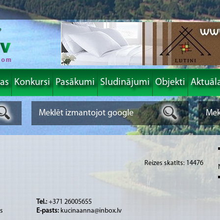
las
Konkursi
Pasākumi
Sludinājumi
Objekti
Aktuāl
Reizes skatīts: 14476
Tel.:
+371 26005655
ds
E-pasts:
kucinaanna@inbox.lv