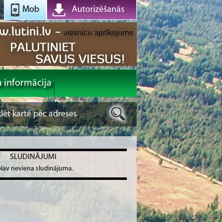
Mob
Autorizēšanās
a informācija
SLUDINĀJUMI
Nav neviena sludinājuma.