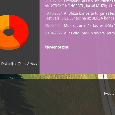
31.10.2025
Festivāls “BILDES” brīvdienā
AKUSTISKO KONCERTU, kā arī MŪZIĶU 
18.10.2024
Ar Blūza koncertu turpinās fes
Festivāls “BILDES” aicina uz BLŪZA konce
06.09.2024
Mūzikas un mākslas festivāla “B
20.04.2022
Aijas Vītoliņas un Aivara He
Pievienot ziņu
» Diskusijas (0)
» Arhīvs
Tweets