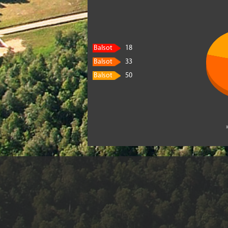
Balsot
18
Balsot
33
Balsot
50