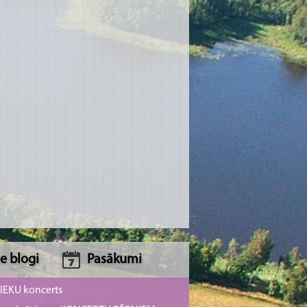
e blogi
Pasākumi
NIEKU koncerts