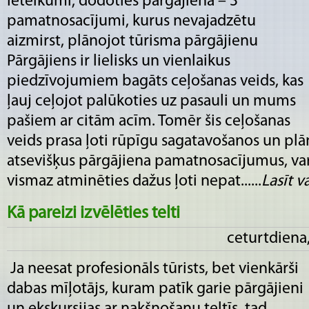
Ieteikumi, dodoties pārgājienā – 3
pamatnosacījumi, kurus nevajadzētu
aizmirst, plānojot tūrisma pārgājienu
Pārgājiens ir lielisks un vienlaikus
piedzīvojumiem bagāts ceļošanas veids, kas
ļauj ceļojot palūkoties uz pasauli un mums
pašiem ar citām acīm. Tomēr šis ceļošanas
veids prasa ļoti rūpīgu sagatavošanos un plā
atsevišķus pārgājiena pamatnosacījumus, vara
vismaz atminēties dažus ļoti nepat......
Lasīt va
Kā pareizi izvēlēties telti
ceturtdiena,
Ja neesat profesionāls tūrists, bet vienkārši
dabas mīļotājs, kuram patīk garie pārgājieni