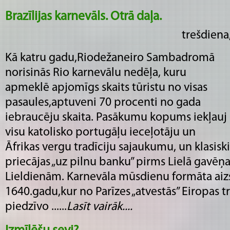
Brazīlijas karnevāls. Otrā daļa.
trešdiena
Kā katru gadu,Riodežaneiro Sambadromā
norisinās Rio karnevālu nedēļa, kuru
apmeklē apjomīgs skaits tūristu no visas
pasaules,aptuveni 70 procenti no gada
iebraucēju skaita. Pasākumu kopums iekļauj
visu katolisko portugāļu ieceļotāju un
Āfrikas vergu tradīciju sajaukumu, un klasiski š
priecājas „uz pilnu banku” pirms Lielā gavēņa
Lieldienām. Karnevāla mūsdienu formāta aiz
1640.gadu,kur no Parīzes „atvestās” Eiropas tra
piedzīvo ......
Lasīt vairāk....