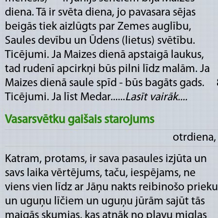
diena. Tā ir svēta diena, jo pavasara sējas
beigās tiek aizlūgts par Zemes auglību,
Saules devību un Ūdens (lietus) svētību.
Ticējumi. Ja Maizes dienā apstaigā laukus,
tad rudenī apcirkņi būs pilni līdz malām. Ja
Maizes dienā saule spīd - būs bagāts gads. 8
Ticējumi. Ja līst Medar......
Lasīt vairāk....
Vasarsvētku gaišais starojums
otrdiena,
Katram, protams, ir sava pasaules izjūta un
savs laika vērtējums, taču, iespējams, ne
viens vien līdz ar Jāņu nakts reibinošo prieku
un uguņu līčiem un uguņu jūrām sajūt tās
maigās skumjas, kas atnāk no pļavu miglas