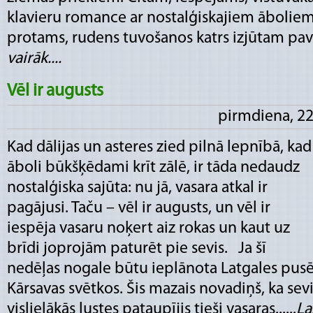
klavieru romance ar nostalģiskajiem āboliem r
protams, rudens tuvošanos katrs izjūtam pavisa
vairāk....
Vēl ir augusts
pirmdiena, 22
Kad dālijas un asteres zied pilnā lepnībā, kad
āboli būkšķēdami krīt zālē, ir tāda nedaudz
nostalģiska sajūta: nu jā, vasara atkal ir
pagājusi. Taču – vēl ir augusts, un vēl ir
iespēja vasaru noķert aiz rokas un kaut uz
brīdi joprojām paturēt pie sevis. Ja šī
nedēļas nogale būtu ieplānota Latgales pusē,
Kārsavas svētkos. Šis mazais novadiņš, ka sevi
vislielākās lustes pataupījis tieši vasaras......
Las