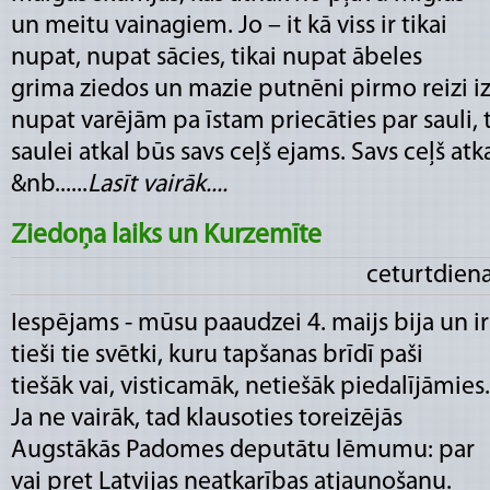
un meitu vainagiem. Jo – it kā viss ir tikai
nupat, nupat sācies, tikai nupat ābeles
grima ziedos un mazie putnēni pirmo reizi izv
nupat varējām pa īstam priecāties par sauli, 
saulei atkal būs savs ceļš ejams. Savs ceļš atk
&nb......
Lasīt vairāk....
Ziedoņa laiks un Kurzemīte
ceturtdiena
Iespējams - mūsu paaudzei 4. maijs bija un ir
tieši tie svētki, kuru tapšanas brīdī paši
tiešāk vai, visticamāk, netiešāk piedalījāmies.
Ja ne vairāk, tad klausoties toreizējās
Augstākās Padomes deputātu lēmumu: par
vai pret Latvijas neatkarības atjaunošanu.