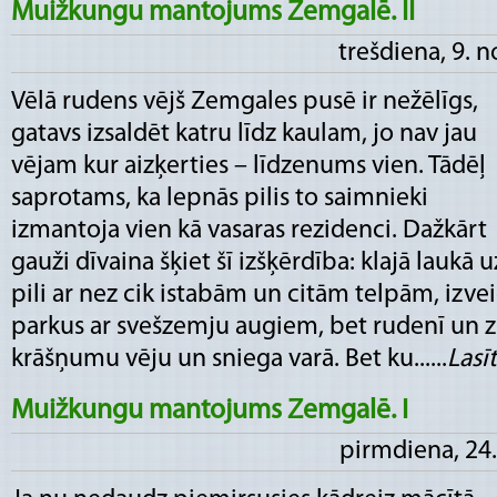
Muižkungu mantojums Zemgalē. II
trešdiena, 9. 
Vēlā rudens vējš Zemgales pusē ir nežēlīgs,
gatavs izsaldēt katru līdz kaulam, jo nav jau
vējam kur aizķerties – līdzenums vien. Tādēļ
saprotams, ka lepnās pilis to saimnieki
izmantoja vien kā vasaras rezidenci. Dažkārt
gauži dīvaina šķiet šī izšķērdība: klajā laukā 
pili ar nez cik istabām un citām telpām, izv
parkus ar svešzemju augiem, bet rudenī un 
krāšņumu vēju un sniega varā. Bet ku......
Lasīt
Muižkungu mantojums Zemgalē. I
pirmdiena, 24.