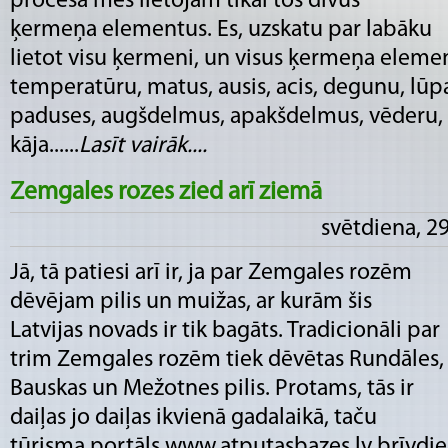
procesā mēs lietojam tikai tos divus
ķermeņa elementus. Es, uzskatu par labāku
lietot visu ķermeni, un visus ķermeņa eleme
temperatūru, matus, ausis, acis, degunu, lūpas
paduses, augšdelmus, apakšdelmus, vēderu,
kāja......
Lasīt vairāk....
Zemgales rozes zied arī ziemā
svētdiena, 29
Jā, tā patiesi arī ir, ja par Zemgales rozēm
dēvējam pilis un muižas, ar kurām šis
Latvijas novads ir tik bagāts. Tradicionāli par
trim Zemgales rozēm tiek dēvētas Rundāles,
Bauskas un Mežotnes pilis. Protams, tās ir
daiļas jo daiļas ikvienā gadalaikā, taču
tūrisma portāls www.atputasbazes.lv brīvdie