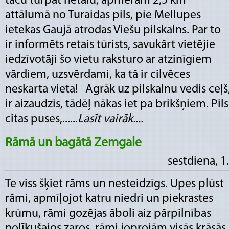
taču turpat netālu, apmēram 2,5 km
attālumā no Turaidas pils, pie Mellupes
ietekas Gaujā atrodas Viešu pilskalns. Par to
ir informēts retais tūrists, savukārt vietējie
iedzīvotāji šo vietu raksturo ar atzinīgiem
vārdiem, uzsvērdami, ka tā ir cilvēces
neskarta vieta! Agrāk uz pilskalnu vedis ceļš
ir aizaudzis, tādēļ nākas iet pa brikšņiem. Pil
citas puses,......
Lasīt vairāk....
Rāmā un bagātā Zemgale
sestdiena, 1
Te viss šķiet rāms un nesteidzīgs. Upes plūst
rāmi, apmīļojot katru niedri un piekrastes
krūmu, rāmi gozējas āboli aiz pārpilnības
nolīkušajos zaros, rāmi joprojām visās krāsās