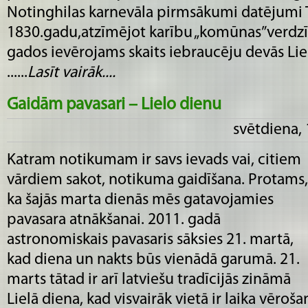
Notinghilas karnevāla pirmsākumi datējumi T
1830.gadu,atzīmējot karību „komūnas”verdzīb
gados ievērojams skaits iebraucēju devās Liel
......
Lasīt vairāk....
Gaidām pavasari – Lielo dienu
svētdiena,
Katram notikumam ir savs ievads vai, citiem
vārdiem sakot, notikuma gaidīšana. Protams,
ka šajās marta dienās mēs gatavojamies
pavasara atnākšanai. 2011. gadā
astronomiskais pavasaris sāksies 21. martā,
kad diena un nakts būs vienādā garumā. 21.
marts tātad ir arī latviešu tradīcijās zināmā
Lielā diena, kad visvairāk vietā ir laika vēroš