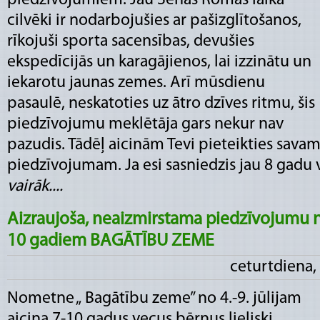
piedzīvojumiem. Jau Senās Romas laikā
cilvēki ir nodarbojušies ar pašizglītošanos,
rīkojuši sporta sacensības, devušies
ekspedīcijās un karagājienos, lai izzinātu un
iekarotu jaunas zemes. Arī mūsdienu
pasaulē, neskatoties uz ātro dzīves ritmu, šis
piedzīvojumu meklētāja gars nekur nav
pazudis. Tādēļ aicinām Tevi pieteikties sava
piedzīvojumam. Ja esi sasniedzis jau 8 gadu v
vairāk....
Aizraujoša, neaizmirstama piedzīvojumu
10 gadiem BAGĀTĪBU ZEME
ceturtdiena, 
Nometne „ Bagātību zeme” no 4.-9. jūlijam
aicina 7-10 gadus vecus bērnus lieliski