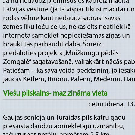
Ja nu nedaudz piemirsusies kādreiz mācītā
Latvijas vēsture (ja tā vispār tikusi mācīta) un
rodas vēlme kaut nedaudz saprast savas
zemes līku loču ceļus, nekas cits neatliek kā
internetā sameklēt nepieciešamās ziņas un
braukt tās pārbaudīt dabā. Šoreiz,
piedaloties projekta „Muižkungu pēdās
Zemgalē” sagatavošanā, vairakkārt nācās pab
Patiešām – kā sava veida pēddzinim, jo iesā
jaucās Ketleru, Bīronu, Pālenu, Mēdemu, Hān..
Viešu pilskalns- maz zināma vieta
ceturtdiena, 13
Gaujas senleja un Turaidas pils katru gadu
piesaista daudzu apmeklētāju uzmanību,