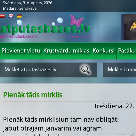
Svētdiena, 9. Augusts, 2026
Madara, Genoveva
info@atputasbazes.lv
Pievienot vietu
Krustvārdu mīklas
Konkursi
Pasāk
Pienāk tāds mirklis
trešdiena, 22.
Pienāk tāds mirklis(un tam nav obligāti
jābūt otrajam janvārim vai agram