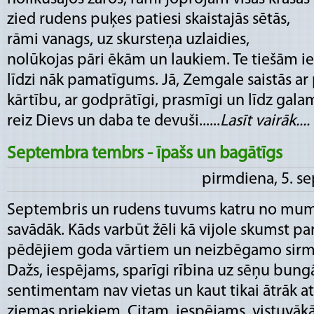
zied rudens puķes patiesi skaistajās sētās,
rāmi vanags, uz skursteņa uzlaidies,
nolūkojas pāri ēkām un laukiem. Te tiešām i
līdzi nāk pamatīgums. Jā, Zemgale saistās a
kārtību, ar godprātīgi, prasmīgi un līdz gala
reiz Dievs un daba te devuši......
Lasīt vairāk....
Septembra tembrs - īpašs un bagātīgs
pirmdiena, 5. s
Septembris un rudens tuvums katru no mum
savādāk. Kāds varbūt žēli kā vijole skumst pa
pēdējiem goda vārtiem un neizbēgamo sir
Dažs, iespējams, sparīgi rībina uz sēņu bun
sentimentam nav vietas un kaut tikai ātrāk a
ziemas priekiem. Citam, iespējams, vistuvākā