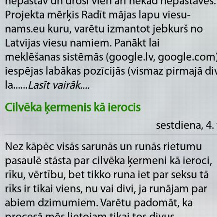
nepastāv un droši vien arī nekad nepastāvēs.
Projekta mērķis Radīt mājas lapu viesu-
nams.eu kuru, varētu izmantot jebkurš no
Latvijas viesu namiem. Panākt lai
meklēšanas sistēmās (google.lv, google.com
iespējas labākas pozīcijās (vismaz pirmajā d
la......
Lasīt vairāk....
Cilvēka ķermenis kā ierocis
sestdiena, 4.
Nez kāpēc visās sarunās un runās rietumu
pasaulē stāsta par cilvēka ķermeni kā ieroci,
rīku, vērtību, bet tikko runa iet par seksu tā
rīks ir tikai viens, nu vai divi, ja runājam par
abiem dzimumiem. Varētu padomāt, ka