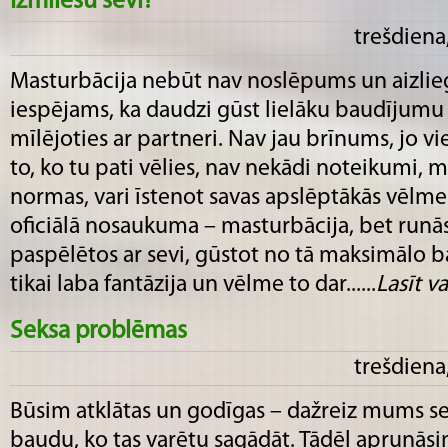
Izmīlēšu sevi?
trešdiena
Masturbācija nebūt nav noslēpums un aizliegt
iespējams, ka daudzi gūst lielāku baudījumu
mīlējoties ar partneri. Nav jau brīnums, jo vie
to, ko tu pati vēlies, nav nekādi noteikumi, m
normas, vari īstenot savas apslēptākās vēlmes
oficiālā nosaukuma – masturbācija, bet runāsi
paspēlētos ar sevi, gūstot no tā maksimālo
tikai laba fantāzija un vēlme to dar......
Lasīt vai
Seksa problēmas
trešdiena
Būsim atklātas un godīgas – dažreiz mums s
baudu, ko tas varētu sagādāt. Tādēļ aprunāsi