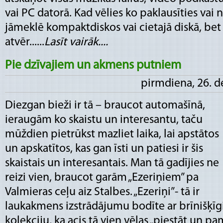
vai PC datorā. Kad vēlies ko paklausīties vai n
jāmeklē kompaktdiskos vai cietajā diskā, bet
atvēr......
Lasīt vairāk....
Pie dzīvajiem un akmens putniem
pirmdiena, 26. 
Diezgan bieži ir tā – braucot automašīnā,
ieraugām ko skaistu un interesantu, taču
mūždien pietrūkst mazliet laika, lai apstātos
un apskatītos, kas gan īsti un patiesi ir šis
skaistais un interesantais. Man tā gadījies ne
reizi vien, braucot garām „Ezeriņiem” pa
Valmieras ceļu aiz Stalbes. „Ezeriņi”- tā ir
laukakmens izstrādājumu bodīte ar brīnišķīg
kolekciju, ka acis tā vien vēlas „piestāt un p