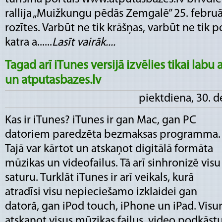
rallija „Muižkungu pēdās Zemgalē” 25. februārī
rozītes. Varbūt ne tik krāšņas, varbūt ne tik 
katra a......
Lasīt vairāk....
Tagad arī iTunes versijā izvēlies tikai labu
un atputasbazes.lv
piektdiena, 30. 
Kas ir iTunes? iTunes ir gan Mac, gan PC
datoriem paredzēta bezmaksas programma.
Tajā var kārtot un atskaņot digitālā formāta
mūzikas un videofailus. Tā arī sinhronizē visu
saturu. Turklāt iTunes ir arī veikals, kurā
atradīsi visu nepieciešamo izklaidei gan
datorā, gan iPod touch, iPhone un iPad. Visur
atskaņot visus mūzikas failus, video podkās