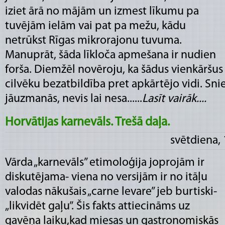
iziet ārā no mājām un izmest līkumu pa
tuvējām ielām vai pat pa mežu, kādu
netrūkst Rīgas mikrorajonu tuvuma.
Manuprāt, šāda līkloča apmešana ir nudien
forša. Diemžēl novēroju, ka šādus vienkāršus
cilvēku bezatbildība pret apkārtējo vidi. Sni
jāuzmanās, nevis lai nesa......
Lasīt vairāk....
Horvātijas karnevāls. Trešā daļa.
svētdiena,
Vārda „karnevāls” etimoloģija joprojām ir
diskutējama- viena no versijām ir no itāļu
valodas nākušais „carne levare” jeb burtiski-
„likvidēt gaļu”. Šis fakts attiecināms uz
gavēņa laiku,kad miesas un gastronomiskās