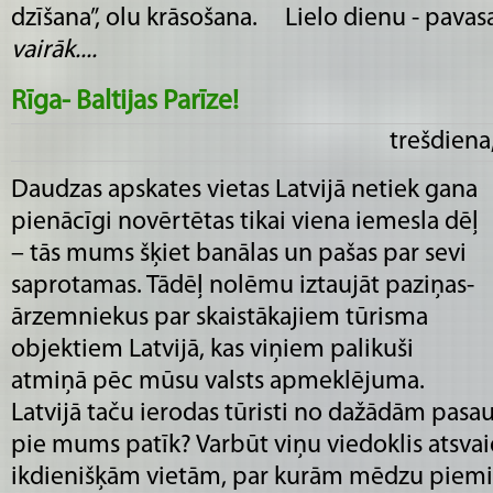
dzīšana”, olu krāsošana. Lielo dienu - pavasar
vairāk....
Rīga- Baltijas Parīze!
trešdiena
Daudzas apskates vietas Latvijā netiek gana
pienācīgi novērtētas tikai viena iemesla dēļ
– tās mums šķiet banālas un pašas par sevi
saprotamas. Tādēļ nolēmu iztaujāt paziņas-
ārzemniekus par skaistākajiem tūrisma
objektiem Latvijā, kas viņiem palikuši
atmiņā pēc mūsu valsts apmeklējuma.
Latvijā taču ierodas tūristi no dažādām pasa
pie mums patīk? Varbūt viņu viedoklis atsva
ikdienišķām vietām, par kurām mēdzu piemirs