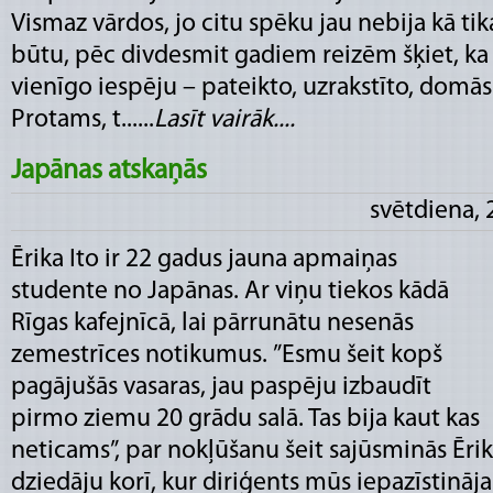
Vismaz vārdos, jo citu spēku jau nebija kā tika
būtu, pēc divdesmit gadiem reizēm šķiet, ka 
vienīgo iespēju – pateikto, uzrakstīto, domās
Protams, t......
Lasīt vairāk....
Japānas atskaņās
svētdiena, 
Ērika Ito ir 22 gadus jauna apmaiņas
studente no Japānas. Ar viņu tiekos kādā
Rīgas kafejnīcā, lai pārrunātu nesenās
zemestrīces notikumus. ”Esmu šeit kopš
pagājušās vasaras, jau paspēju izbaudīt
pirmo ziemu 20 grādu salā. Tas bija kaut kas
neticams”, par nokļūšanu šeit sajūsminās Ērik
dziedāju korī, kur diriģents mūs iepazīstināja 