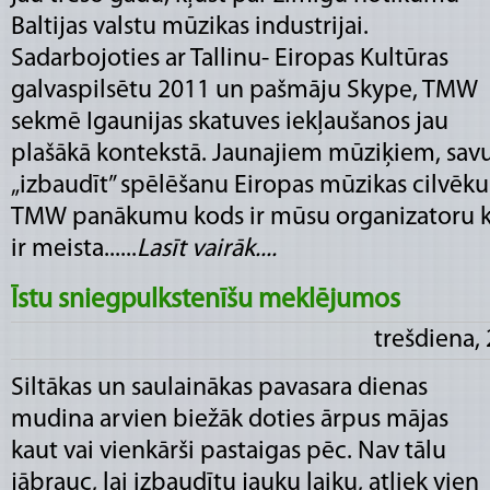
Baltijas valstu mūzikas industrijai.
Sadarbojoties ar Tallinu- Eiropas Kultūras
galvaspilsētu 2011 un pašmāju Skype, TMW
sekmē Igaunijas skatuves iekļaušanos jau
plašākā kontekstā. Jaunajiem mūziķiem, savukā
„izbaudīt” spēlēšanu Eiropas mūzikas cilvēku 
TMW panākumu kods ir mūsu organizatoru k
ir meista......
Lasīt vairāk....
Īstu sniegpulkstenīšu meklējumos
trešdiena,
Siltākas un saulainākas pavasara dienas
mudina arvien biežāk doties ārpus mājas
kaut vai vienkārši pastaigas pēc. Nav tālu
jābrauc, lai izbaudītu jauku laiku, atliek vien