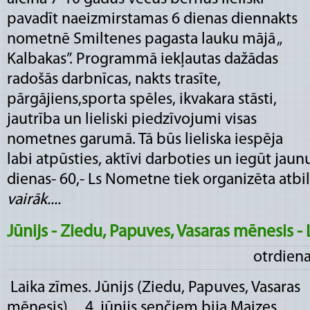
pavadīt naeizmirstamas 6 dienas diennakts
nometnē Smiltenes pagasta lauku mājā „
Kalbakas”. Programmā iekļautas dažādas
radošās darbnīcas, nakts trasīte,
pārgājiens,sporta spēles, ikvakara stāsti,
jautrība un lieliski piedzīvojumi visas
nometnes garumā. Tā būs lieliska iespēja
labi atpūsties, aktīvi darboties un iegūt jaun
dienas- 60,- Ls Nometne tiek organizēta atbilst
vairāk....
Jūnijs - Ziedu, Papuves, Vasaras mēnesis - 
otrdiena
Laika zīmes. Jūnijs (Ziedu, Papuves, Vasaras
mēnesis) 4. jūnijs senčiem bija Maizes