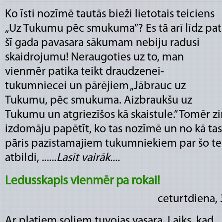
Ko īsti nozīmē tautās bieži lietotais teiciens
„Uz Tukumu pēc smukuma”? Es tā arī līdz pat
šī gada pavasara sākumam nebiju radusi
skaidrojumu! Neraugoties uz to, man
vienmēr patika teikt draudzenei-
tukumniecei un pārējiem „Jābrauc uz
Tukumu, pēc smukuma. Aizbraukšu uz
Tukumu un atgriezīšos kā skaistule.” Tomēr z
izdomāju papētīt, ko tas nozīmē un no kā tas 
pāris pazīstamajiem tukumniekiem par šo t
atbildi, ......
Lasīt vairāk....
Ledusskapis vienmēr pa rokai!
ceturtdiena,
Ar platiem soļiem tuvojas vasara. Laiks, kad