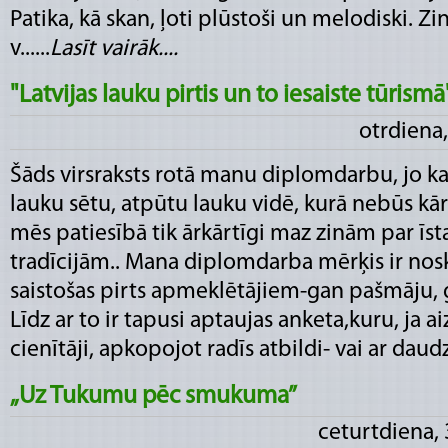
Patika, kā skan, ļoti plūstoši un melodiski. Zi
v......
Lasīt vairāk....
"Latvijas lauku pirtis un to iesaiste tūrismā
otrdiena,
Šāds virsraksts rotā manu diplomdarbu, jo ka
lauku sētu, atpūtu lauku vidē, kurā nebūs kār
mēs patiesībā tik ārkārtīgi maz zinām par īst
tradīcijām.. Mana diplomdarba mērķis ir noskai
saistošas pirts apmeklētājiem-gan pašmāju, g
Līdz ar to ir tapusi aptaujas anketa,kuru, ja 
cienītāji, apkopojot radīs atbildi- vai ar daudzv
„Uz Tukumu pēc smukuma”
ceturtdiena,