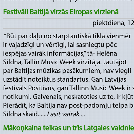
Festivāli Baltijā virzās Eiropas virzienā
piektdiena, 1
“Būt par daļu no starptautiskā tīkla vienmēr
ir vajadzīgi un vērtīgi, lai sasniegtu pēc
iespējas vairāk informācijas,” tā- Helēna
Sildna, Tallin Music Week virzītāja. Jautājot
par Baltijas mūzikas pasākumiem, nav viegli
uzstādīt noteiktus standartus. Gan Latvijas
festivāls Positivus, gan Tallinn Music Week ir 
notikumi. Galvenais, neskatoties uz to, ir kļ
Pierādīt, ka Baltija nav post-padomju telpa b
Sildna skaid......
Lasīt vairāk....
Mākoņkalna teikas un trīs Latgales valdni