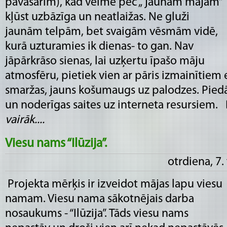
pavasarim), kad vēlme pēc „ jaunām mājām”
kļūst uzbāzīga un neatlaižas. Ne gluži
jaunām telpām, bet svaigām vēsmām vidē,
kurā uzturamies ik dienas- to gan. Nav
jāpārkrāso sienas, lai uzķertu īpašo māju
atmosfēru, pietiek vien ar pāris izmainītiem
smaržas, jauns košumaugs uz palodzes. Pied
un noderīgas saites uz interneta resursiem. D
vairāk....
Viesu nams “Ilūzija”.
otrdiena, 7.
Projekta mērķis ir izveidot mājas lapu viesu
namam. Viesu nama sākotnējais darba
nosaukums - “Ilūzija”. Tāds viesu nams