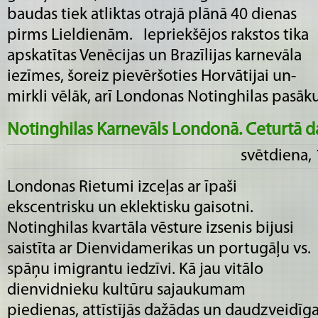
baudas tiek atliktas otrajā plānā 40 dienas
pirms Lieldienām. Iepriekšējos rakstos tika
apskatītas Venēcijas un Brazīlijas karnevāla
iezīmes, šoreiz pievēršoties Horvātijai un-
mirkli vēlāk, arī Londonas Notinghilas pasākum
Notinghilas Karnevāls Londonā. Ceturtā da
svētdiena,
Londonas Rietumi izceļas ar īpaši
ekscentrisku un eklektisku gaisotni.
Notinghilas kvartāla vēsture izsenis bijusi
saistīta ar Dienvidamerikas un portugāļu vs.
spāņu imigrantu iedzīvi. Kā jau vitālo
dienvidnieku kultūru sajaukumam
piedienas, attīstījās dažādas un daudzveidīgas