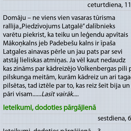
ceturtdiena, 1
Domāju – ne viens vien vasaras tūrisma
rallija „Piedzīvojums Latgalē” dalībnieks
varētu piekrist, ka teiku un leģendu apvītais
Mākoņkalns jeb Padebešu kalns ir īpaša
Latgales ainavas pērle un jau pats par sevi
atstāj lieliskas atmiņas. Ja vēl kaut nedaudz
kas zināms par kādreizējo Volkenbergas pili 
pilskunga meitām, kurām kādreiz un ari tagad
pilsētas, tad iztēle par to, kas reiz šeit bija u
pāri visam......
Lasīt vairāk....
Ieteikumi, dodoties pārgājienā
sestdiena, 