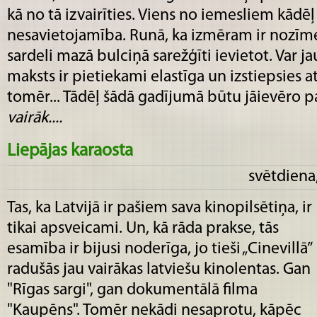
kā no tā izvairīties. Viens no iemesliem kādēļ
nesavietojamība. Runā, ka izmēram ir nozīme –
sardeli mazā bulciņā sarežģīti ievietot. Var j
maksts ir pietiekami elastīga un izstiepsies a
tomēr... Tādēļ šādā gadījumā būtu jāievēro pav
vairāk....
Liepājas karaosta
svētdiena
Tas, ka Latvijā ir pašiem sava kinopilsētiņa, ir
tikai apsveicami. Un, kā rāda prakse, tās
esamība ir bijusi noderīga, jo tieši „Cinevillā”
radušās jau vairākas latviešu kinolentas. Gan
"Rīgas sargi", gan dokumentālā filma
"Kaupēns". Tomēr nekādi nesaprotu, kāpēc