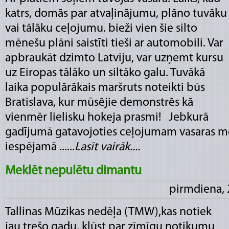
katrs, domās par atvaļinājumu, plāno tuvāku
vai tālāku ceļojumu. bieži vien šie silto
mēnešu plāni saistīti tieši ar automobili. Var
apbraukāt dzimto Latviju, var uzņemt kursu
uz Eiropas tālāko un siltāko galu. Tuvākā
laika populārākais maršruts noteikti būs
Bratislava, kur mūsējie demonstrēs kā
vienmēr lielisku hokeja prasmi! Jebkurā
gadījumā gatavojoties ceļojumam vasaras m
iespējamā ......
Lasīt vairāk....
Meklēt nepulētu dimantu
pirmdiena, 
Tallinas Mūzikas nedēļa (TMW),kas notiek
jau trešo gadu, kļūst par zīmīgu notikumu