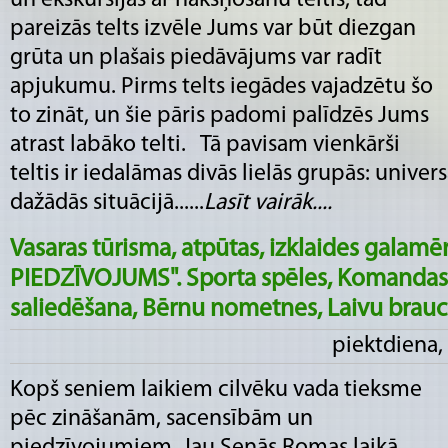
un ekskursijas ar nakšņošanu teltīs, tad
pareizās telts izvēle Jums var būt diezgan
grūta un plašais piedāvājums var radīt
apjukumu. Pirms telts iegādes vajadzētu šo
to zināt, un šie pāris padomi palīdzēs Jums
atrast labāko telti. Tā pavisam vienkārši
teltis ir iedalāmas divās lielās grupās: univers
dažādās situācijā......
Lasīt vairāk....
Vasaras tūrisma, atpūtas, izklaides galam
PIEDZĪVOJUMS". Sporta spēles, Komandas 
saliedēšana, Bērnu nometnes, Laivu brauc
piektdiena, 
Kopš seniem laikiem cilvēku vada tieksme
pēc zināšanām, sacensībām un