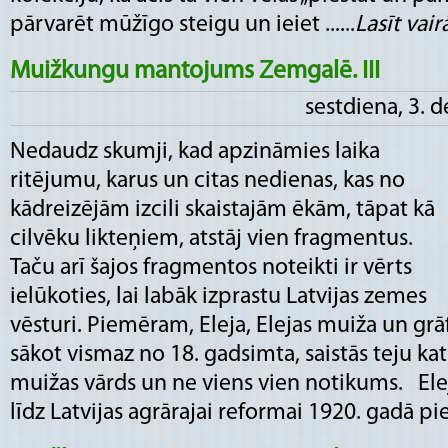
pārvarēt mūžīgo steigu un ieiet ......
Lasīt vairā
Muižkungu mantojums Zemgalē. III
sestdiena, 3. 
Nedaudz skumji, kad apzināmies laika
ritējumu, karus un citas nedienas, kas no
kādreizējām izcili skaistajām ēkām, tāpat kā
cilvēku likteņiem, atstāj vien fragmentus.
Taču arī šajos fragmentos noteikti ir vērts
ielūkoties, lai labāk izprastu Latvijas zemes
vēsturi. Piemēram, Eleja, Elejas muiža un gr
sākot vismaz no 18. gadsimta, saistās teju ka
muižas vārds un ne viens vien notikums. Ele
līdz Latvijas agrārajai reformai 1920. gadā pied