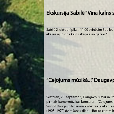
Ekskursija Sabilē “Vīna kalns
Sabilē 2. oktobrī plkst. 11.00 svinēsim Sabil
ekskursiju "Vīna kalns skaņās un garšās".
“Ceļojums mūzikā...” Daugav
Sestdien, 25. septembrī, Daugavpils Marka R
pirmais kamermūzikas koncerts – “Ceļojums mū
Svinot Daugavpilī dzimušā abstraktā ekspre
(1903–1970) dzimšanas dienu, Rotko centrs i