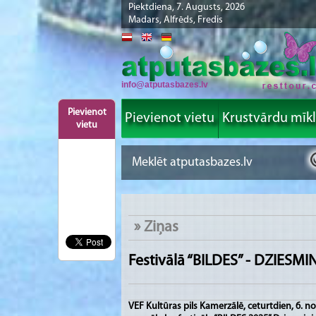
Piektdiena, 7. Augusts, 2026
Madars, Alfrēds, Fredis
info@atputasbazes.lv
Pievienot
Pievienot vietu
Krustvārdu mīk
vietu
»
Ziņas
Festivālā “BILDES” - DZIESMI
VEF Kultūras pils Kamerzālē, ceturtdien, 6. n