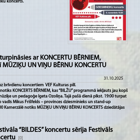
eku koncerts.
s turpināsies ar KONCERTU BĒRNIEM,
rī MŪZIĶU UN VIŅU BĒRNU KONCERTU
31.10.2025
uz brīvdienu koncertiem VEF Kulturas pilī.
āle notiks KONCERTS BĒRNIEM, kas “BILŽU” programmā iekļauts jau kopš
mūziķe un pedagoģe Igeta Ozoliņa. Tajā pašā dienā plkst. 19:00 turpat
vadīs Mikus Frišfelds – provinces dziesminieks un stand-up
 17:00 Kamerzālē notiks MŪZIĶU UN VIŅU BĒRNU KONCERTS dziedātājas
tivāla “BILDES” koncertu sērija Festivāls
ncertu
[0]