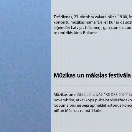
Trešdienas, 23. oktobra vakarā plkst. 19.00, f
koncertu mūzikas namā “Daile”, kur ar daudz
leģendāri Latvijas blūzmeņi, gan jaunie daudz
rokmūziķis Jānis Bukums.
Mūzikas un mākslas festivāla “
Mūzikas un mākslas festivāls “BILDES 2024” ko
novembrim, atkal kopā pulcējot visdažādāk
Kopumā būs iespēja apmeklēt astoņus koncert
pilī un Mūzikas namā “Daile”.