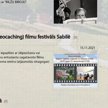
ar “BILŽU BIROJU”.
eocaching) filmu festivāls Sabilē
[0]
15.11.2021
iepazīties ar slēpņošanu vai
tīvu entuziastu sagatavoto filmu
isma centra (atjaunotās sinagogas)
ā
[0]