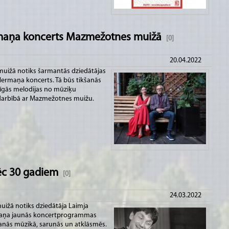
ermaņa koncerts Mazmežotnes muižā
[0]
20.04.2022
 muižā notiks šarmantās dziedātājas
 Hermaņa koncerts. Tā būs tikšanās
nīgās melodijas no mūziķu
adarbībā ar Mazmežotnes muižu.
ēc 30 gadiem
[0]
24.03.2022
muižā notiks dziedātāja Laimja
rmaņa jaunās koncertprogrammas
šanās mūzikā, sarunās un atklāsmēs.