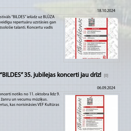
18.10.2024
estivāls “BILDES” ielūdz uz BLŪZA
veidīgu repertuāru uzstāsies gan
sološie talanti. Koncertu vadīs
BILDES” 35. jubilejas koncerti jau drīz!
[0]
06.09.2024
ncerti notiks no 11. oktobra līdz 9.
o žanru un vecumu mūziķus.
us, kas norisināsies VEF Kultūras