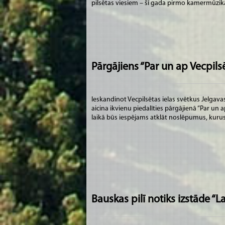
pilsētas viesiem – šī gada pirmo kamermūzik
Pārgājiens “Par un ap Vecpilsē
Ieskandinot Vecpilsētas ielas svētkus Jelgava
aicina ikvienu piedalīties pārgājienā “Par un a
laikā būs iespējams atklāt noslēpumus, kurus
Bauskas pilī notiks izstāde “L