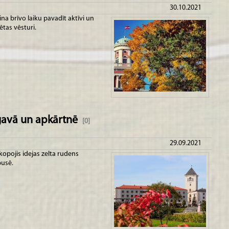
30.10.2021
ina brīvo laiku pavadīt aktīvi un
ētas vēsturi.
gavā un apkārtnē
[0]
29.09.2021
kopojis idejas zelta rudens
pusē.