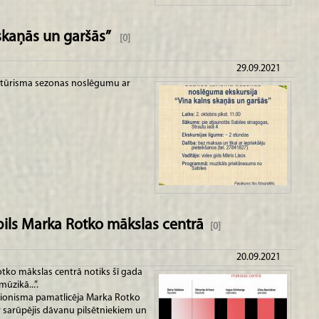
 skaņās un garšās”
[0]
29.09.2021
es tūrisma sezonas noslēgumu ar
pils Marka Rotko mākslas centrā
[0]
20.09.2021
otko mākslas centrā notiks šī gada
zikā...”.
sionisma pamatlicēja Marka Rotko
r sarūpējis dāvanu pilsētniekiem un