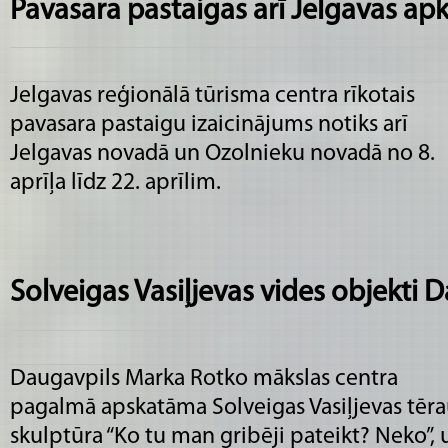
Pavasara pastaigas arī Jelgavas ap
Jelgavas reģionālā tūrisma centra rīkotais
pavasara pastaigu izaicinājums notiks arī
Jelgavas novadā un Ozolnieku novadā no 8.
aprīļa līdz 22. aprīlim.
Solveigas Vasiļjevas vides objekti 
Daugavpils Marka Rotko mākslas centra
pagalmā apskatāma Solveigas Vasiļjevas tēr
skulptūra “Ko tu man gribēji pateikt? Neko”, 