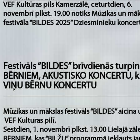
VEF Kultūras pils Kamerzālē, ceturtdien, 6.
novembrī plkst. 19.00 notiks Mūzikas un māk
festivāla “BILDES 2025” Dziesminieku koncert
Festivāls “BILDES” brīvdienās turp
BĒRNIEM, AKUSTISKO KONCERTU, k
VIŅU BĒRNU KONCERTU
Mūzikas un mākslas festivāls “BILDES” aicina
VEF Kulturas pilī.
Sestdien, 1. novembrī plkst. 13.00 Lielajā z
BĒRNIEM, kas “BILŽU” programmā iekļauts ja