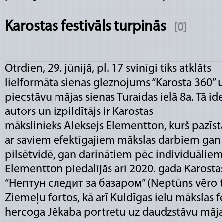
Karostas festivāls turpinās
[0]
Otrdien, 29. jūnijā, pl. 17 svinīgi tiks atklāts
lielformāta sienas gleznojums “Karosta 360” 
piecstāvu mājas sienas Turaidas ielā 8a. Tā id
autors un izpildītājs ir Karostas
mākslinieks Aleksejs Elementton, kurš pazīs
ar saviem efektīgajiem mākslas darbiem gan
pilsētvidē, gan darinātiem pēc individuālie
Elementton piedalījās arī 2020. gada Karostas
“Нептун следит за базаром” (Neptūns vēro t
Ziemeļu fortos, kā arī Kuldīgas ielu mākslas f
hercoga Jēkaba portretu uz daudzstāvu mājas