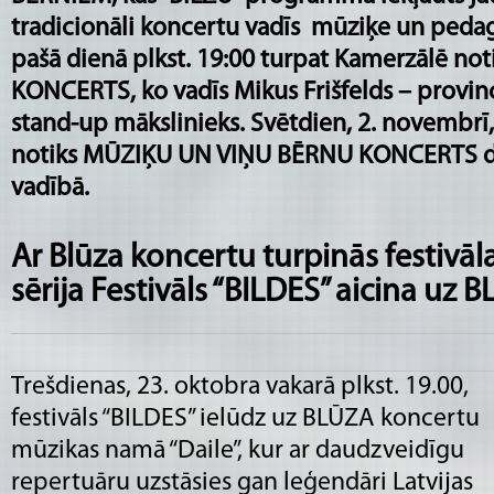
tradicionāli koncertu vadīs mūziķe un pedag
pašā dienā plkst. 19:00 turpat Kamerzālē no
KONCERTS, ko vadīs Mikus Frišfelds – provin
stand-up mākslinieks. Svētdien, 2. novembrī,
notiks MŪZIĶU UN VIŅU BĒRNU KONCERTS dz
vadībā.
Ar Blūza koncertu turpinās festivāl
sērija Festivāls “BILDES” aicina uz
Trešdienas, 23. oktobra vakarā plkst. 19.00,
festivāls “BILDES” ielūdz uz BLŪZA koncertu
mūzikas namā “Daile”, kur ar daudzveidīgu
repertuāru uzstāsies gan leģendāri Latvijas