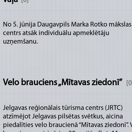
[0]
No 5. jūnija Daugavpils Marka Rotko mākslas
centrs atsāk individuālu apmeklētāju
uzņemšanu.
Velo brauciens „Mītavas ziedonī”
[0
Jelgavas reģionālais tūrisma centrs (JRTC)
atzīmējot Jelgavas pilsētas svētkus, aicina
piedalīties velo braucienā “Mītavas ziedonī”. 