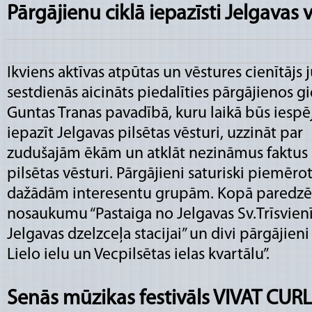
Pārgājienu ciklā iepazīsti Jelgavas 
Ikviens aktīvas atpūtas un vēstures cienītājs j
sestdienās aicināts piedalīties pārgājienos g
Guntas Tranas pavadībā, kuru laikā būs iespē
iepazīt Jelgavas pilsētas vēsturi, uzzināt par
zudušajām ēkām un atklāt nezināmus faktus
pilsētas vēsturi. Pārgājieni saturiski piemērot
dažādām interesentu grupām. Kopā paredzēti
nosaukumu “Pastaiga no Jelgavas Sv.Trīsvienī
Jelgavas dzelzceļa stacijai” un divi pārgājien
Lielo ielu un Vecpilsētas ielas kvartālu”.
Senās mūzikas festivāls VIVAT CUR