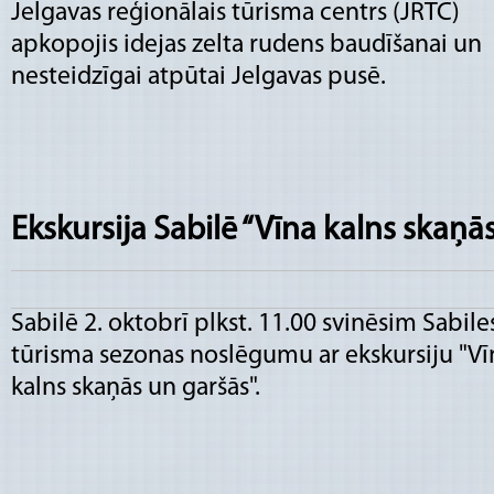
Jelgavas reģionālais tūrisma centrs (JRTC)
apkopojis idejas zelta rudens baudīšanai un
nesteidzīgai atpūtai Jelgavas pusē.
Ekskursija Sabilē “Vīna kalns skaņā
Sabilē 2. oktobrī plkst. 11.00 svinēsim Sabile
tūrisma sezonas noslēgumu ar ekskursiju "Vī
kalns skaņās un garšās".