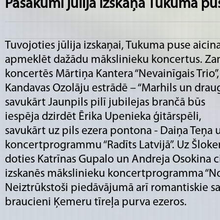
Pasākumi jūlija izskaņā Tukuma pu
Tuvojoties jūlija izskaņai, Tukuma puse aicin
apmeklēt dažādu mākslinieku koncertus. Za
koncertēs Mārtiņa Kantera “Nevainīgais Trio”,
Kandavas Ozolāju estrādē – “Marhils un draug
savukārt Jaunpils pilī jubilejas brančā būs
iespēja dzirdēt Ērika Upenieka ģitārspēli,
savukārt uz pils ezera pontona - Daiņa Teņa 
koncertprogrammu “Radīts Latvijā”. Uz Šlok
doties Katrīnas Gupalo un Andreja Osokina ci
izskanēs mākslinieku koncertprogramma “No Ņ
Neiztrūkstoši piedāvājumā arī romantiskie sau
braucieni Ķemeru tīreļa purva ezeros.