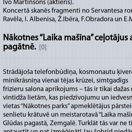
Ivo Martinsons (aktieris).
Koncertā skanēs fragmenti no Servantesa ro
Ravēla, I. Albenisa, Ž.Ibēra, F.Obradora un 
Nākotnes “Laika mašīna” ceļotājus 
pagātnē.
[0]
Strādājoša telefonbūdiņa, kosmonautu ķiver
minikrāsniņa vienai tējas krūzei, simtgadīgs
frizieru salona aprīkojums – tās ir tikai dažas
vintidža lietām, kas piedzīvojumu un iedves
vietas “Nākotnes parks” apmeklētājus pārste
senlietu krātuvē un meistarotavā “Laika mašī
Glūdas pagastā, Zemgalē. Turklāt tās var ne ti