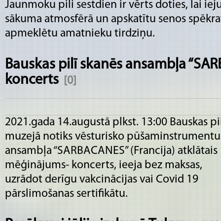
Jaunmoku pili sestdien ir vērts doties, lai ie
sākuma atmosfērā un apskatītu senos spēkratu
apmeklētu amatnieku tirdziņu.
Bauskas pilī skanēs ansambļa “SAR
koncerts
[0]
2021.gada 14.augustā plkst. 13:00 Bauskas pi
muzejā notiks vēsturisko pūšaminstrumentu
ansambļa “SARBACANES” (Francija) atklātais
mēģinājums- koncerts, ieeja bez maksas,
uzrādot derīgu vakcinācijas vai Covid 19
pārslimošanas sertifikātu.