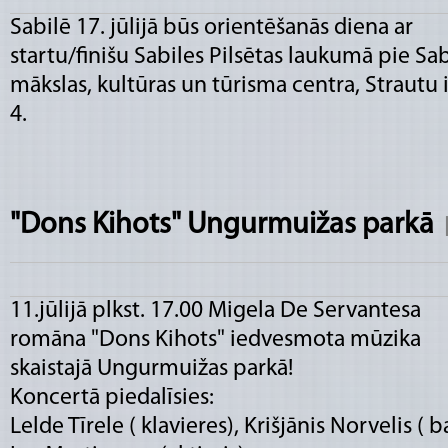
Sabilē 17. jūlijā būs orientēšanās diena ar
startu/finišu Sabiles Pilsētas laukumā pie Sab
mākslas, kultūras un tūrisma centra, Strautu 
4.
"Dons Kihots" Ungurmuižas parkā
11.jūlijā plkst. 17.00 Migela De Servantesa
romāna "Dons Kihots" iedvesmota mūzika
skaistajā Ungurmuižas parkā!
Koncertā piedalīsies:
Lelde Tīrele ( klavieres), Krišjānis Norvelis ( b