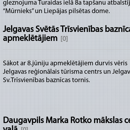
gleznojuma Turaidas ielā 8a tapšanu atbalstīj
“Mūrnieks” un Liepājas pilsētas dome.
Jelgavas Svētās Trīsvienības baznīca
apmeklētājiem
[0]
Sākot ar 8.jūniju apmeklētājiem durvis vēris
Jelgavas reģionālais tūrisma centrs un Jelga
Sv.Trīsvienības baznīcas tornis.
Daugavpils Marka Rotko mākslas ce
vaļā