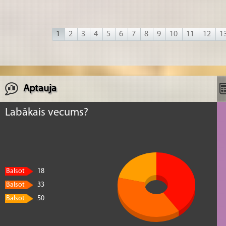
1
2
3
4
5
6
7
8
9
10
11
12
1
Aptauja
Labākais vecums?
Balsot
18
Balsot
33
Balsot
50