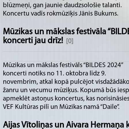
blūzmeņi, gan jaunie daudzsološie talanti.
Koncertu vadīs rokmūziķis Jānis Bukums.
Mūzikas un mākslas festivāla “BILDE
koncerti jau drīz!
[0]
Mūzikas un mākslas festivāls “BILDES 2024”
koncerti notiks no 11. oktobra līdz 9.
novembrim, atkal kopā pulcējot visdažādāk
žanru un vecumu mūziķus. Kopumā būs iesp
apmeklēt astoņus koncertus, kas norisināsie
VEF Kultūras pilī un Mūzikas namā “Daile”.
Aijas Vītoliņas un Aivara Hermaņa 