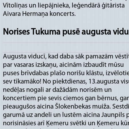
Vītoliņas un liepājnieka, leģendārā ģitārista
Aivara Hermaņa koncerts.
Norises Tukuma pusē augusta vidu
Augusta viducī, kad daba sāk pamazām vēstī
par vasaras izskaņu, aicinām izbaudīt mūsu
puses brīvdabas plašo norišu klāstu, izvēloti
sev tīkamāko! No piektdienas, 13.augusta vi
nedēļas nogali ar dažādām norisēm un
koncertiem pie sevis ciemos gan bērnus, ga
pieaugušos aicina Šlokenbekas muiža. Sestdi
garumā uz andeli un lustēm aicina Jaunpils pi
norisināsies arī Ķemeru svētki un Ķemeru kūr