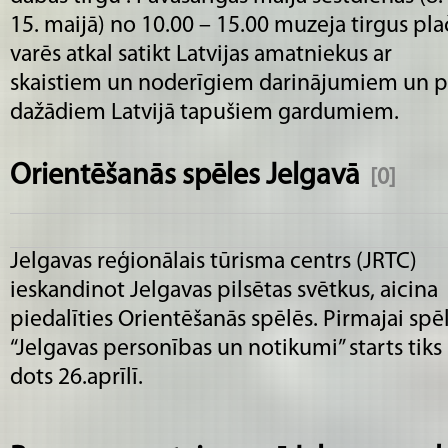
15. maijā) no 10.00 – 15.00 muzeja tirgus pla
varēs atkal satikt Latvijas amatniekus ar
skaistiem un noderīgiem darinājumiem un pā
dažādiem Latvijā tapušiem gardumiem.
Orientēšanās spēles Jelgavā
[0]
Jelgavas reģionālais tūrisma centrs (JRTC)
ieskandinot Jelgavas pilsētas svētkus, aicina
piedalīties Orientēšanās spēlēs. Pirmajai spē
“Jelgavas personības un notikumi” starts tiks
dots 26.aprīlī.