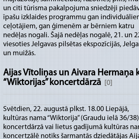
un citi tūrisma pakalpojuma sniedzēji piedā
īpašu izklaides programmu gan individuāli
ceļotājiem, gan ģimenēm ar bērniem katru
nedēļas nogali. Šajā nedēļas nogalē, 21. un 2
viesoties Jelgavas pilsētas ekspozīcijās, Jel
un muižās.
Aijas Vītoliņas un Aivara Hermaņa 
“Wiktorijas” koncertdārzā
[0]
Svētdien, 22. augustā plkst. 18.00 Liepājā,
kultūras nama “Wiktorija” (Graudu ielā 36/38)
koncertdārzā vai lietus gadījumā kultūras n
koncertzālē notiks šarmantās dziedātājas Aij