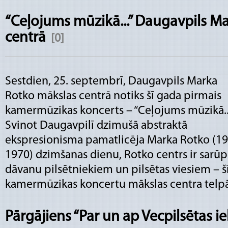
“Ceļojums mūzikā...” Daugavpils M
centrā
[0]
Sestdien, 25. septembrī, Daugavpils Marka
Rotko mākslas centrā notiks šī gada pirmais
kamermūzikas koncerts – “Ceļojums mūzikā...
Svinot Daugavpilī dzimušā abstraktā
ekspresionisma pamatlicēja Marka Rotko (1
1970) dzimšanas dienu, Rotko centrs ir sarūp
dāvanu pilsētniekiem un pilsētas viesiem – 
kamermūzikas koncertu mākslas centra telpā
Pārgājiens “Par un ap Vecpilsētas ie