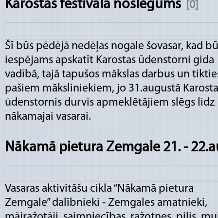
Karostas festivāla noslēgums
[0]
Šī būs pēdējā nedēļas nogale šovasar, kad b
iespējams apskatīt Karostas ūdenstorni gida
vadībā, tajā tapušos mākslas darbus un tiktie
pašiem māksliniekiem, jo 31.augustā Karosta
ūdenstornis durvis apmeklētājiem slēgs līdz
nākamajai vasarai.
Nākamā pietura Zemgale 21. - 22.
Vasaras aktivitāšu cikla “Nākamā pietura
Zemgale” dalībnieki - Zemgales amatnieki,
mājražotāji, saimniecības, ražotnes, pilis, mu