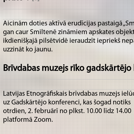
Aicinām doties aktīvā erudīcijas pastaigā „Smi
gan caur Smiltenē zināmiem apskates objekt
ikdienišķajā pilsētvidē ieraudzīt iepriekš ne
uzzināt ko jaunu.
Brīvdabas muzejs rīko gadskārtējo
Latvijas Etnogrāfiskais brīvdabas muzejs ielū
uz Gadskārtējo konferenci, kas šogad notiks
otrdien, 2. februārī no plkst. 10.00 līdz 14.00
platformā Zoom.