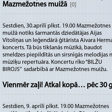
Mazmežotnes muižā
[0]
Sestdien, 30.aprīlī plkst. 19.00 Mazmežotnes
muižā notiks šarmantās dziedātājas Aijas
Vītoliņas un leģendārā ģitārista Aivara Herm
koncerts. Tā būs tikšanās mūzikā, baudot
smeldzes piepildītās un sirsnīgās melodijas 
mūziķu repertuāra. Koncertu rīko “BILŽU
BIROJS” sadarbībā ar Mazmežotnes muižu.
Vienmēr zaļi! Atkal kopā… pēc 30
Sestdien, 9. aprīlī plkst. 19.00 Mazmežotnes