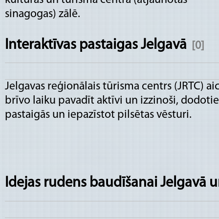
sinagogas) zālē.
Interaktīvas pastaigas Jelgavā
[0]
Jelgavas reģionālais tūrisma centrs (JRTC) ai
brīvo laiku pavadīt aktīvi un izzinoši, dodotie
pastaigās un iepazīstot pilsētas vēsturi.
Idejas rudens baudīšanai Jelgavā 