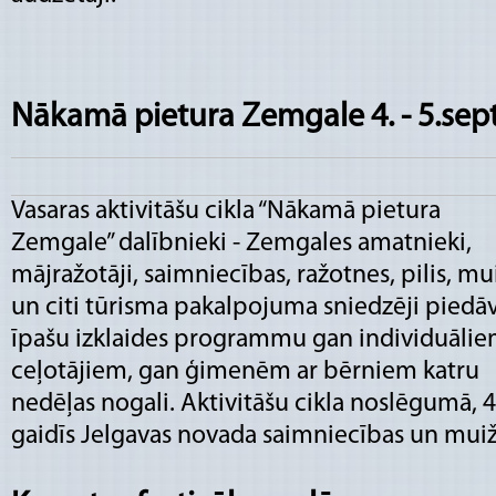
Nākamā pietura Zemgale 4. - 5.sep
Vasaras aktivitāšu cikla “Nākamā pietura
Zemgale” dalībnieki - Zemgales amatnieki,
mājražotāji, saimniecības, ražotnes, pilis, mu
un citi tūrisma pakalpojuma sniedzēji piedā
īpašu izklaides programmu gan individuāli
ceļotājiem, gan ģimenēm ar bērniem katru
nedēļas nogali. Aktivitāšu cikla noslēgumā, 4
gaidīs Jelgavas novada saimniecības un muiž