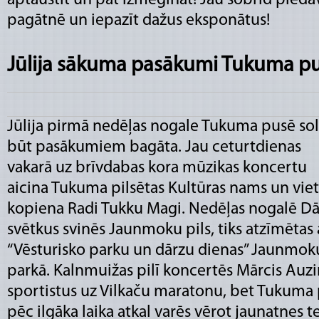
aptaustīt un pat izmēģināt! Jau šobrīd piedā
pagātnē un iepazīt dažus eksponātus!
Jūlija sākuma pasākumi Tukuma p
Jūlija pirmā nedēļas nogale Tukuma pusē sol
būt pasākumiem bagāta. Jau ceturtdienas
vakarā uz brīvdabas kora mūzikas koncertu
aicina Tukuma pilsētas Kultūras nams un viet
kopiena Radi Tukku Magi. Nedēļas nogalē Dā
svētkus svinēs Jaunmoku pils, tiks atzīmētas 
“Vēsturisko parku un dārzu dienas” Jaunmoku
parkā. Kalnmuižas pilī koncertēs Mārcis Auzi
sportistus uz Vilkaču maratonu, bet Tukuma 
pēc ilgāka laika atkal varēs vērot jaunatnes teā