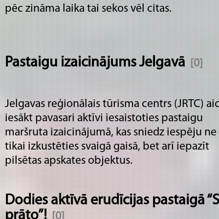
pēc zināma laika tai sekos vēl citas.
Pastaigu izaicinājums Jelgavā
[0]
Jelgavas reģionālais tūrisma centrs (JRTC) ai
iesākt pavasari aktīvi iesaistoties pastaigu
maršruta izaicinājumā, kas sniedz iespēju ne
tikai izkustēties svaigā gaisā, bet arī iepazīt
pilsētas apskates objektus.
Dodies aktīvā erudīcijas pastaigā “
prāto”!
[0]