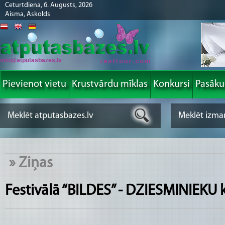
Ceturtdiena, 6. Augusts, 2026
Aisma, Askolds
info@atputasbazes.lv
Pievienot vietu
Krustvārdu mīklas
Konkursi
Pasāk
»
Ziņas
Festivālā “BILDES” - DZIESMINIEKU 