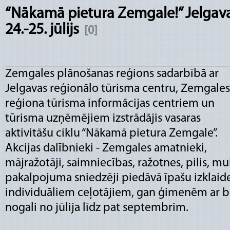
“Nākamā pietura Zemgale!” Jelgav
24.-25. jūlijs
[0]
Zemgales plānošanas reģions sadarbībā ar
Jelgavas reģionālo tūrisma centru, Zemgales
reģiona tūrisma informācijas centriem un
tūrisma uzņēmējiem izstrādājis vasaras
aktivitāšu ciklu “Nākamā pietura Zemgale”.
Akcijas dalībnieki - Zemgales amatnieki,
mājražotāji, saimniecības, ražotnes, pilis, mu
pakalpojuma sniedzēji piedāvā īpašu izkla
individuāliem ceļotājiem, gan ģimenēm ar b
nogali no jūlija līdz pat septembrim.