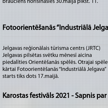
brauciens norisināsies 30.maijā plkst. 11.
Fotoorientēšanās “Industriālā Jelg
Jelgavas reģionālais tūrisma centrs (JRTC)
Jelgavas pilsētas svētku mēnesī aicina
piedalīties Orientēšanās spēlēs. Otrajai spēle
kārtai Fotoorientēšanās “Industriālā Jelgava”
starts tiks dots 17.maijā.
Karostas festivāls 2021 - Sapnis pa