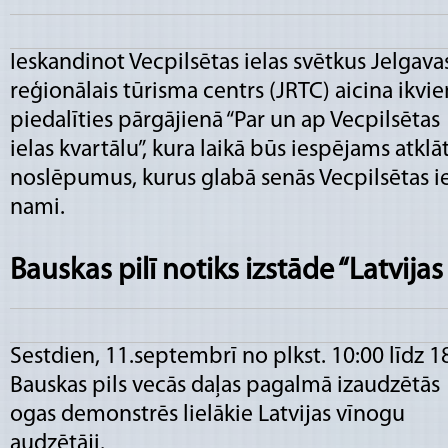
Ieskandinot Vecpilsētas ielas svētkus Jelgava
reģionālais tūrisma centrs (JRTC) aicina ikvi
piedalīties pārgājienā “Par un ap Vecpilsētas
ielas kvartālu”, kura laikā būs iespējams atklā
noslēpumus, kurus glabā senās Vecpilsētas i
nami.
Bauskas pilī notiks izstāde “Latvija
Sestdien, 11.septembrī no plkst. 10:00 līdz 1
Bauskas pils vecās daļas pagalmā izaudzētās
ogas demonstrēs lielākie Latvijas vīnogu
audzētāji.