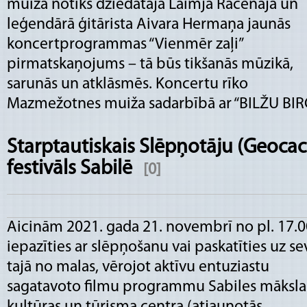
muižā notiks dziedātāja Laimja Rācenāja un
leģendārā ģitārista Aivara Hermaņa jaunās
koncertprogrammas “Vienmēr zaļi”
pirmatskaņojums – tā būs tikšanās mūzikā,
sarunās un atklāsmēs. Koncertu rīko
Mazmežotnes muiža sadarbībā ar “BILŽU BIR
Starptautiskais Slēpņotāju (Geocac
festivāls Sabilē
[0]
Aicinām 2021. gada 21. novembrī no pl. 17.0
iepazīties ar slēpņošanu vai paskatīties uz se
tajā no malas, vērojot aktīvu entuziastu
sagatavoto filmu programmu Sabiles māksla
kultūras un tūrisma centra (atjaunotās