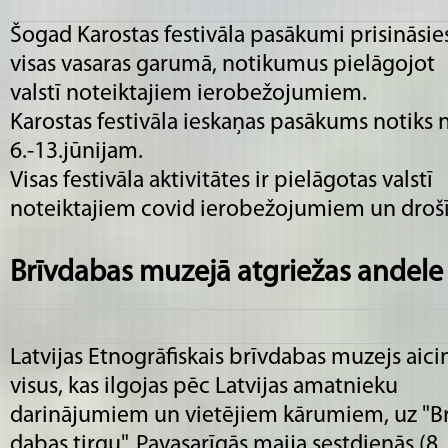
Šogad Karostas festivāla pasākumi prisināsie
visas vasaras garumā, notikumus pielāgojot
valstī noteiktajiem ierobežojumiem.
Karostas festivāla ieskaņas pasākums notiks 
6.-13.jūnijam.
Visas festivāla aktivitātes ir pielāgotas valstī
noteiktajiem covid ierobežojumiem un droš
Brīvdabas muzejā atgriežas andele
Latvijas Etnogrāfiskais brīvdabas muzejs aici
visus, kas ilgojas pēc Latvijas amatnieku
darinājumiem un vietējiem kārumiem, uz "Br
dabas tirgu". Pavasarīgās maija sestdienās (8.