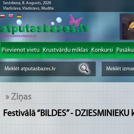
Sestdiena, 8. Augusts, 2026
Vladislava, Vladislavs, Mudīte
info@atputasbazes.lv
Pievienot vietu
Krustvārdu mīklas
Konkursi
Pasāk
»
Ziņas
Festivālā “BILDES” - DZIESMINIEKU 