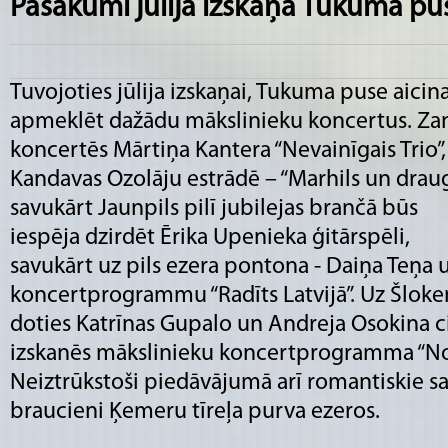
Pasākumi jūlija izskaņā Tukuma pu
Tuvojoties jūlija izskaņai, Tukuma puse aicin
apmeklēt dažādu mākslinieku koncertus. Za
koncertēs Mārtiņa Kantera “Nevainīgais Trio”,
Kandavas Ozolāju estrādē – “Marhils un draug
savukārt Jaunpils pilī jubilejas brančā būs
iespēja dzirdēt Ērika Upenieka ģitārspēli,
savukārt uz pils ezera pontona - Daiņa Teņa 
koncertprogrammu “Radīts Latvijā”. Uz Šlok
doties Katrīnas Gupalo un Andreja Osokina ci
izskanēs mākslinieku koncertprogramma “No Ņ
Neiztrūkstoši piedāvājumā arī romantiskie sau
braucieni Ķemeru tīreļa purva ezeros.