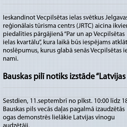
Ieskandinot Vecpilsētas ielas svētkus Jelgava
reģionālais tūrisma centrs (JRTC) aicina ikvi
piedalīties pārgājienā “Par un ap Vecpilsētas
ielas kvartālu”, kura laikā būs iespējams atklā
noslēpumus, kurus glabā senās Vecpilsētas i
nami.
Bauskas pilī notiks izstāde “Latvija
Sestdien, 11.septembrī no plkst. 10:00 līdz 1
Bauskas pils vecās daļas pagalmā izaudzētās
ogas demonstrēs lielākie Latvijas vīnogu
audzētāji.