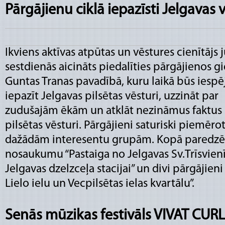
Pārgājienu ciklā iepazīsti Jelgavas 
Ikviens aktīvas atpūtas un vēstures cienītājs j
sestdienās aicināts piedalīties pārgājienos g
Guntas Tranas pavadībā, kuru laikā būs iespē
iepazīt Jelgavas pilsētas vēsturi, uzzināt par
zudušajām ēkām un atklāt nezināmus faktus
pilsētas vēsturi. Pārgājieni saturiski piemērot
dažādām interesentu grupām. Kopā paredzēti
nosaukumu “Pastaiga no Jelgavas Sv.Trīsvienī
Jelgavas dzelzceļa stacijai” un divi pārgājien
Lielo ielu un Vecpilsētas ielas kvartālu”.
Senās mūzikas festivāls VIVAT CUR