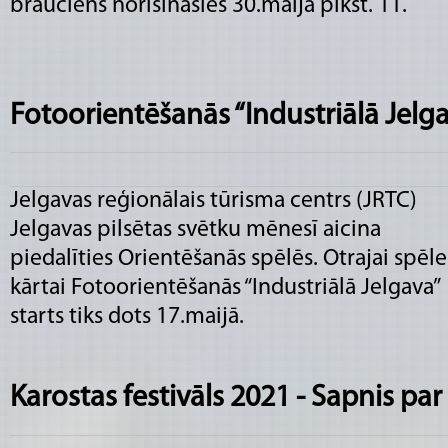
brauciens norisināsies 30.maijā plkst. 11.
Fotoorientēšanās “Industriālā Jelg
Jelgavas reģionālais tūrisma centrs (JRTC)
Jelgavas pilsētas svētku mēnesī aicina
piedalīties Orientēšanās spēlēs. Otrajai spēle
kārtai Fotoorientēšanās “Industriālā Jelgava”
starts tiks dots 17.maijā.
Karostas festivāls 2021 - Sapnis pa