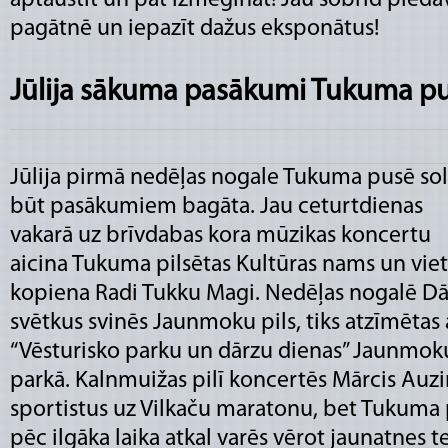
aptaustīt un pat izmēģināt! Jau šobrīd piedā
pagātnē un iepazīt dažus eksponātus!
Jūlija sākuma pasākumi Tukuma p
Jūlija pirmā nedēļas nogale Tukuma pusē sol
būt pasākumiem bagāta. Jau ceturtdienas
vakarā uz brīvdabas kora mūzikas koncertu
aicina Tukuma pilsētas Kultūras nams un viet
kopiena Radi Tukku Magi. Nedēļas nogalē Dā
svētkus svinēs Jaunmoku pils, tiks atzīmētas 
“Vēsturisko parku un dārzu dienas” Jaunmoku
parkā. Kalnmuižas pilī koncertēs Mārcis Auzi
sportistus uz Vilkaču maratonu, bet Tukuma 
pēc ilgāka laika atkal varēs vērot jaunatnes teā