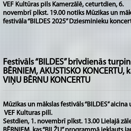
VEF Kultūras pils Kamerzālē, ceturtdien, 6.
novembrī plkst. 19.00 notiks Mūzikas un māk
festivāla “BILDES 2025” Dziesminieku koncert
Festivāls “BILDES” brīvdienās turp
BĒRNIEM, AKUSTISKO KONCERTU, k
VIŅU BĒRNU KONCERTU
Mūzikas un mākslas festivāls “BILDES” aicina
VEF Kulturas pilī.
Sestdien, 1. novembrī plkst. 13.00 Lielajā z
BĒRNIEM, kas “BILŽU” programmā iekļauts ja