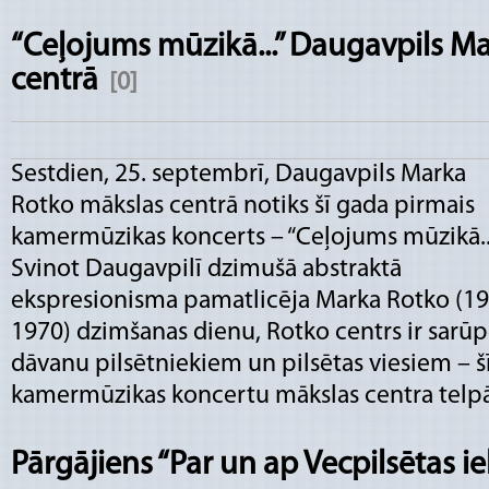
“Ceļojums mūzikā...” Daugavpils M
centrā
[0]
Sestdien, 25. septembrī, Daugavpils Marka
Rotko mākslas centrā notiks šī gada pirmais
kamermūzikas koncerts – “Ceļojums mūzikā...
Svinot Daugavpilī dzimušā abstraktā
ekspresionisma pamatlicēja Marka Rotko (1
1970) dzimšanas dienu, Rotko centrs ir sarūp
dāvanu pilsētniekiem un pilsētas viesiem – 
kamermūzikas koncertu mākslas centra telpā
Pārgājiens “Par un ap Vecpilsētas ie