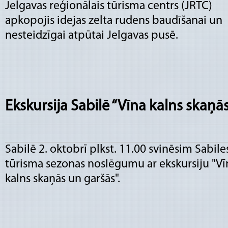
Jelgavas reģionālais tūrisma centrs (JRTC)
apkopojis idejas zelta rudens baudīšanai un
nesteidzīgai atpūtai Jelgavas pusē.
Ekskursija Sabilē “Vīna kalns skaņā
Sabilē 2. oktobrī plkst. 11.00 svinēsim Sabile
tūrisma sezonas noslēgumu ar ekskursiju "Vī
kalns skaņās un garšās".