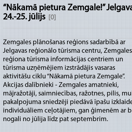
“Nākamā pietura Zemgale!” Jelgav
24.-25. jūlijs
[0]
Zemgales plānošanas reģions sadarbībā ar
Jelgavas reģionālo tūrisma centru, Zemgales
reģiona tūrisma informācijas centriem un
tūrisma uzņēmējiem izstrādājis vasaras
aktivitāšu ciklu “Nākamā pietura Zemgale”.
Akcijas dalībnieki - Zemgales amatnieki,
mājražotāji, saimniecības, ražotnes, pilis, mu
pakalpojuma sniedzēji piedāvā īpašu izkla
individuāliem ceļotājiem, gan ģimenēm ar b
nogali no jūlija līdz pat septembrim.