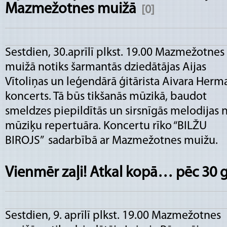
Mazmežotnes muižā
[0]
Sestdien, 30.aprīlī plkst. 19.00 Mazmežotnes
muižā notiks šarmantās dziedātājas Aijas
Vītoliņas un leģendārā ģitārista Aivara Herm
koncerts. Tā būs tikšanās mūzikā, baudot
smeldzes piepildītās un sirsnīgās melodijas 
mūziķu repertuāra. Koncertu rīko “BILŽU
BIROJS” sadarbībā ar Mazmežotnes muižu.
Vienmēr zaļi! Atkal kopā… pēc 30
Sestdien, 9. aprīlī plkst. 19.00 Mazmežotnes