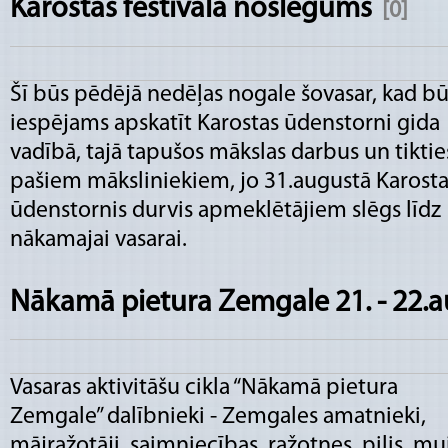
Karostas festivāla noslēgums
[0]
Šī būs pēdējā nedēļas nogale šovasar, kad b
iespējams apskatīt Karostas ūdenstorni gida
vadībā, tajā tapušos mākslas darbus un tiktie
pašiem māksliniekiem, jo 31.augustā Karosta
ūdenstornis durvis apmeklētājiem slēgs līdz
nākamajai vasarai.
Nākamā pietura Zemgale 21. - 22.
Vasaras aktivitāšu cikla “Nākamā pietura
Zemgale” dalībnieki - Zemgales amatnieki,
mājražotāji, saimniecības, ražotnes, pilis, mu