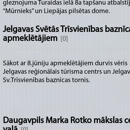
gleznojuma Turaidas ielā 8a tapšanu atbalstīj
“Mūrnieks” un Liepājas pilsētas dome.
Jelgavas Svētās Trīsvienības baznīca
apmeklētājiem
[0]
Sākot ar 8.jūniju apmeklētājiem durvis vēris
Jelgavas reģionālais tūrisma centrs un Jelga
Sv.Trīsvienības baznīcas tornis.
Daugavpils Marka Rotko mākslas ce
vaļā