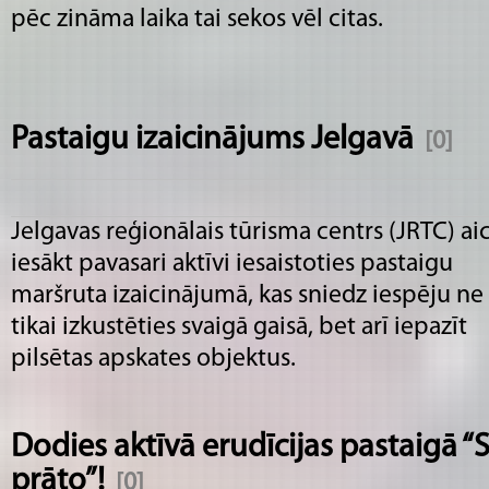
pēc zināma laika tai sekos vēl citas.
Pastaigu izaicinājums Jelgavā
[0]
Jelgavas reģionālais tūrisma centrs (JRTC) ai
iesākt pavasari aktīvi iesaistoties pastaigu
maršruta izaicinājumā, kas sniedz iespēju ne
tikai izkustēties svaigā gaisā, bet arī iepazīt
pilsētas apskates objektus.
Dodies aktīvā erudīcijas pastaigā “
prāto”!
[0]