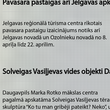
Pavasara pastaigas arī Jelgavas ap
Jelgavas reģionālā tūrisma centra rīkotais
pavasara pastaigu izaicinājums notiks arī
Jelgavas novadā un Ozolnieku novadā no 8.
aprīļa līdz 22. aprīlim.
Solveigas Vasiļjevas vides objekti 
Daugavpils Marka Rotko mākslas centra
pagalmā apskatāma Solveigas Vasiļjevas tēr
skulptūra “Ko tu man gribēji pateikt? Neko”, 