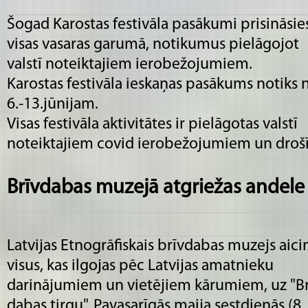
Šogad Karostas festivāla pasākumi prisināsie
visas vasaras garumā, notikumus pielāgojot
valstī noteiktajiem ierobežojumiem.
Karostas festivāla ieskaņas pasākums notiks 
6.-13.jūnijam.
Visas festivāla aktivitātes ir pielāgotas valstī
noteiktajiem covid ierobežojumiem un droš
Brīvdabas muzejā atgriežas andele
Latvijas Etnogrāfiskais brīvdabas muzejs aici
visus, kas ilgojas pēc Latvijas amatnieku
darinājumiem un vietējiem kārumiem, uz "Br
dabas tirgu". Pavasarīgās maija sestdienās (8.