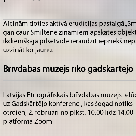
Aicinām doties aktīvā erudīcijas pastaigā „Smi
gan caur Smiltenē zināmiem apskates objekt
ikdienišķajā pilsētvidē ieraudzīt iepriekš ne
uzzināt ko jaunu.
Brīvdabas muzejs rīko gadskārtējo
Latvijas Etnogrāfiskais brīvdabas muzejs ielū
uz Gadskārtējo konferenci, kas šogad notiks
otrdien, 2. februārī no plkst. 10.00 līdz 14.00
platformā Zoom.