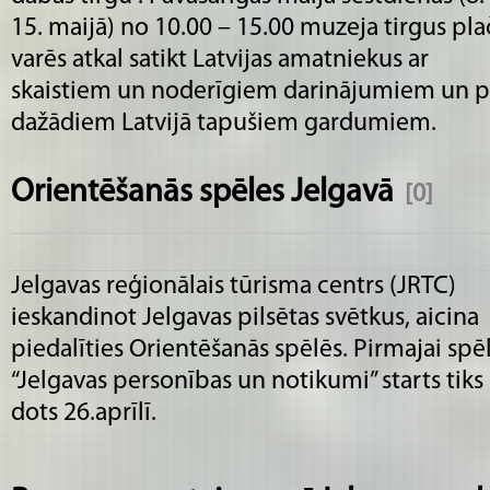
15. maijā) no 10.00 – 15.00 muzeja tirgus pla
varēs atkal satikt Latvijas amatniekus ar
skaistiem un noderīgiem darinājumiem un pā
dažādiem Latvijā tapušiem gardumiem.
Orientēšanās spēles Jelgavā
[0]
Jelgavas reģionālais tūrisma centrs (JRTC)
ieskandinot Jelgavas pilsētas svētkus, aicina
piedalīties Orientēšanās spēlēs. Pirmajai spē
“Jelgavas personības un notikumi” starts tiks
dots 26.aprīlī.