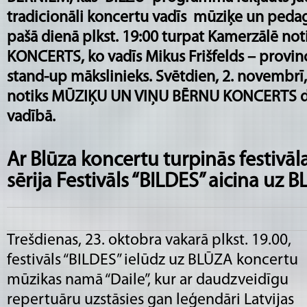
tradicionāli koncertu vadīs mūziķe un pedag
pašā dienā plkst. 19:00 turpat Kamerzālē no
KONCERTS, ko vadīs Mikus Frišfelds – provin
stand-up mākslinieks. Svētdien, 2. novembrī,
notiks MŪZIĶU UN VIŅU BĒRNU KONCERTS dz
vadībā.
Ar Blūza koncertu turpinās festivāl
sērija Festivāls “BILDES” aicina uz
Trešdienas, 23. oktobra vakarā plkst. 19.00,
festivāls “BILDES” ielūdz uz BLŪZA koncertu
mūzikas namā “Daile”, kur ar daudzveidīgu
repertuāru uzstāsies gan leģendāri Latvijas