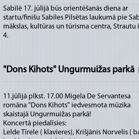
Sabilē 17. jūlijā būs orientēšanās diena ar
startu/finišu Sabiles Pilsētas laukumā pie Sab
mākslas, kultūras un tūrisma centra, Strautu 
4.
"Dons Kihots" Ungurmuižas parkā
11.jūlijā plkst. 17.00 Migela De Servantesa
romāna "Dons Kihots" iedvesmota mūzika
skaistajā Ungurmuižas parkā!
Koncertā piedalīsies:
Lelde Tīrele ( klavieres), Krišjānis Norvelis ( b