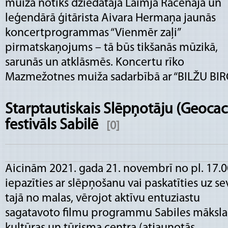
muižā notiks dziedātāja Laimja Rācenāja un
leģendārā ģitārista Aivara Hermaņa jaunās
koncertprogrammas “Vienmēr zaļi”
pirmatskaņojums – tā būs tikšanās mūzikā,
sarunās un atklāsmēs. Koncertu rīko
Mazmežotnes muiža sadarbībā ar “BILŽU BIR
Starptautiskais Slēpņotāju (Geocac
festivāls Sabilē
[0]
Aicinām 2021. gada 21. novembrī no pl. 17.0
iepazīties ar slēpņošanu vai paskatīties uz se
tajā no malas, vērojot aktīvu entuziastu
sagatavoto filmu programmu Sabiles māksla
kultūras un tūrisma centra (atjaunotās