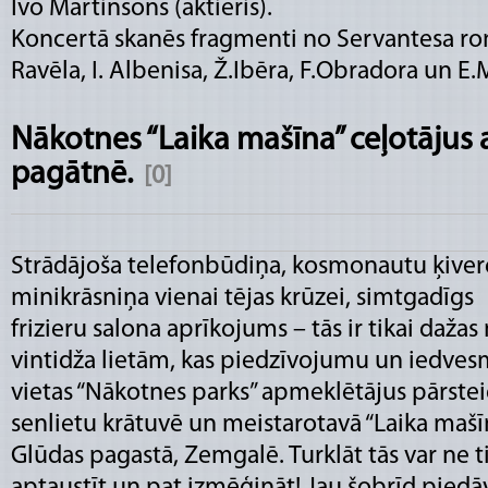
Ivo Martinsons (aktieris).
Koncertā skanēs fragmenti no Servantesa ro
Ravēla, I. Albenisa, Ž.Ibēra, F.Obradora un 
Nākotnes “Laika mašīna” ceļotājus 
pagātnē.
[0]
Strādājoša telefonbūdiņa, kosmonautu ķiver
minikrāsniņa vienai tējas krūzei, simtgadīgs
frizieru salona aprīkojums – tās ir tikai dažas
vintidža lietām, kas piedzīvojumu un iedves
vietas “Nākotnes parks” apmeklētājus pārste
senlietu krātuvē un meistarotavā “Laika mašī
Glūdas pagastā, Zemgalē. Turklāt tās var ne ti