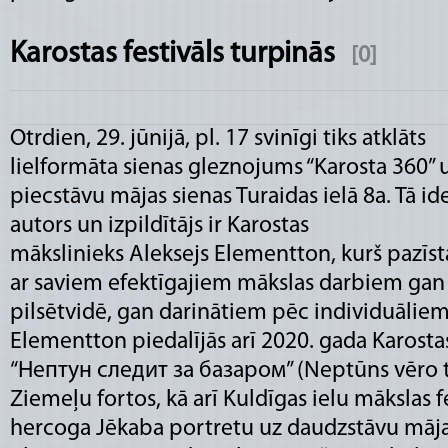
Karostas festivāls turpinās
[0]
Otrdien, 29. jūnijā, pl. 17 svinīgi tiks atklāts
lielformāta sienas gleznojums “Karosta 360” 
piecstāvu mājas sienas Turaidas ielā 8a. Tā id
autors un izpildītājs ir Karostas
mākslinieks Aleksejs Elementton, kurš pazīs
ar saviem efektīgajiem mākslas darbiem gan
pilsētvidē, gan darinātiem pēc individuālie
Elementton piedalījās arī 2020. gada Karostas
“Нептун следит за базаром” (Neptūns vēro t
Ziemeļu fortos, kā arī Kuldīgas ielu mākslas f
hercoga Jēkaba portretu uz daudzstāvu mājas