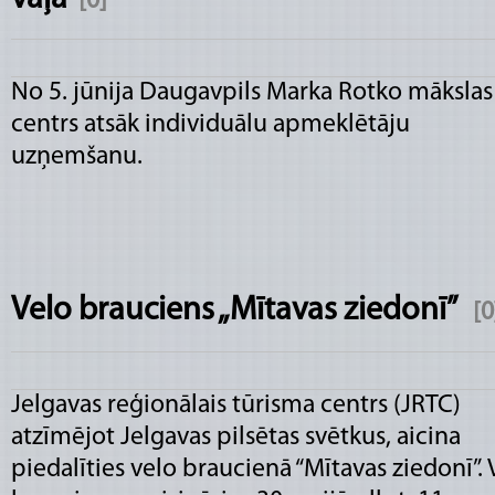
[0]
No 5. jūnija Daugavpils Marka Rotko mākslas
centrs atsāk individuālu apmeklētāju
uzņemšanu.
Velo brauciens „Mītavas ziedonī”
[0
Jelgavas reģionālais tūrisma centrs (JRTC)
atzīmējot Jelgavas pilsētas svētkus, aicina
piedalīties velo braucienā “Mītavas ziedonī”. 