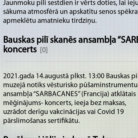
Jaunmoku pili sestdien ir vērts doties, lai ie
sākuma atmosfērā un apskatītu senos spēkratu
apmeklētu amatnieku tirdziņu.
Bauskas pilī skanēs ansambļa “SAR
koncerts
[0]
2021.gada 14.augustā plkst. 13:00 Bauskas pi
muzejā notiks vēsturisko pūšaminstrumentu
ansambļa “SARBACANES” (Francija) atklātais
mēģinājums- koncerts, ieeja bez maksas,
uzrādot derīgu vakcinācijas vai Covid 19
pārslimošanas sertifikātu.