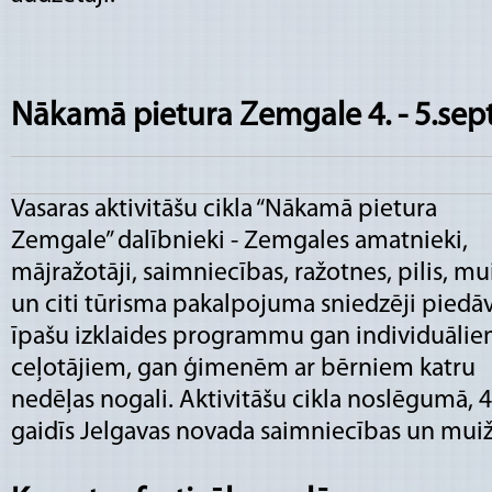
Nākamā pietura Zemgale 4. - 5.sep
Vasaras aktivitāšu cikla “Nākamā pietura
Zemgale” dalībnieki - Zemgales amatnieki,
mājražotāji, saimniecības, ražotnes, pilis, mu
un citi tūrisma pakalpojuma sniedzēji piedā
īpašu izklaides programmu gan individuāli
ceļotājiem, gan ģimenēm ar bērniem katru
nedēļas nogali. Aktivitāšu cikla noslēgumā, 4
gaidīs Jelgavas novada saimniecības un muiž