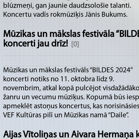
blūzmeņi, gan jaunie daudzsološie talanti.
Koncertu vadīs rokmūziķis Jānis Bukums.
Mūzikas un mākslas festivāla “BILDE
koncerti jau drīz!
[0]
Mūzikas un mākslas festivāls “BILDES 2024”
koncerti notiks no 11. oktobra līdz 9.
novembrim, atkal kopā pulcējot visdažādāk
žanru un vecumu mūziķus. Kopumā būs iesp
apmeklēt astoņus koncertus, kas norisināsie
VEF Kultūras pilī un Mūzikas namā “Daile”.
Aijas Vītoliņas un Aivara Hermaņa 