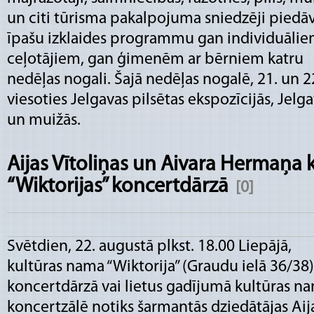
un citi tūrisma pakalpojuma sniedzēji piedā
īpašu izklaides programmu gan individuāli
ceļotājiem, gan ģimenēm ar bērniem katru
nedēļas nogali. Šajā nedēļas nogalē, 21. un 2
viesoties Jelgavas pilsētas ekspozīcijās, Jel
un muižās.
Aijas Vītoliņas un Aivara Hermaņa 
“Wiktorijas” koncertdārzā
[0]
Svētdien, 22. augustā plkst. 18.00 Liepājā,
kultūras nama “Wiktorija” (Graudu ielā 36/38)
koncertdārzā vai lietus gadījumā kultūras n
koncertzālē notiks šarmantās dziedātājas Aij