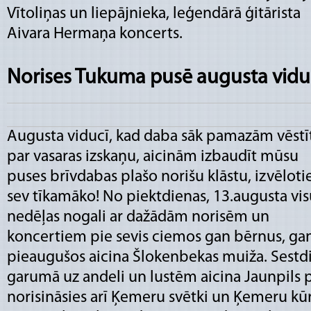
Vītoliņas un liepājnieka, leģendārā ģitārista
Aivara Hermaņa koncerts.
Norises Tukuma pusē augusta vidu
Augusta viducī, kad daba sāk pamazām vēstī
par vasaras izskaņu, aicinām izbaudīt mūsu
puses brīvdabas plašo norišu klāstu, izvēloti
sev tīkamāko! No piektdienas, 13.augusta vi
nedēļas nogali ar dažādām norisēm un
koncertiem pie sevis ciemos gan bērnus, ga
pieaugušos aicina Šlokenbekas muiža. Sestdi
garumā uz andeli un lustēm aicina Jaunpils pi
norisināsies arī Ķemeru svētki un Ķemeru kūr