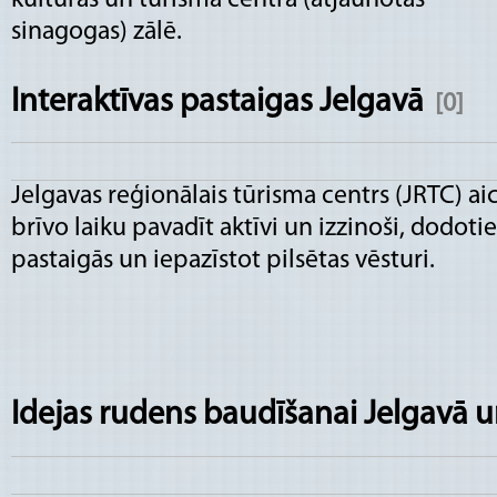
sinagogas) zālē.
Interaktīvas pastaigas Jelgavā
[0]
Jelgavas reģionālais tūrisma centrs (JRTC) ai
brīvo laiku pavadīt aktīvi un izzinoši, dodotie
pastaigās un iepazīstot pilsētas vēsturi.
Idejas rudens baudīšanai Jelgavā 