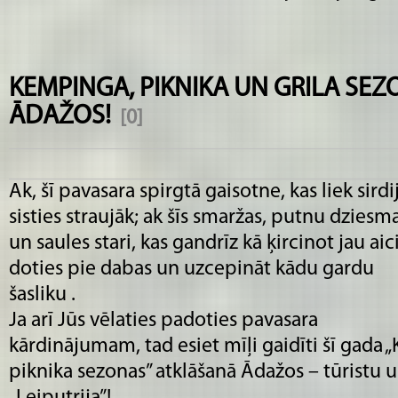
KEMPINGA, PIKNIKA UN GRILA SE
ĀDAŽOS!
[0]
Ak, šī pavasara spirgtā gaisotne, kas liek sirdi
sisties straujāk; ak šīs smaržas, putnu dziesm
un saules stari, kas gandrīz kā ķircinot jau aic
doties pie dabas un uzcepināt kādu gardu
šasliku .
Ja arī Jūs vēlaties padoties pavasara
kārdinājumam, tad esiet mīļi gaidīti šī gada 
piknika sezonas” atklāšanā Ādažos – tūristu 