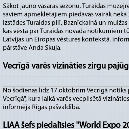
Sākot jauno vasaras sezonu, Turaidas muzejr
saviem apmeklētājiem piedāvās vairāk nekā 
izstādes Turaidas pilī, Baznīckalnā un muižas
kas vēsta par Turaidas novada notikumiem 
Latvijas un Eiropas vēstures kontekstā, info
pārstāve Anda Skuja.
Vecrīgā varēs vizināties zirgu pajū
No šodienas līdz 17.oktobrim Vecrīgā notiks
Vecrīgā", kura laikā varēs vecpilsētā vizinātie
informēja Rīgas pašvaldībā.
LIAA šefs piedalīsies "World Expo 2