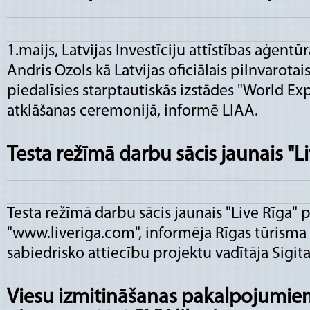
1.maijs, Latvijas Investīciju attīstības aģentū
Andris Ozols kā Latvijas oficiālais pilnvarotai
piedalīsies starptautiskās izstādes "World Exp
atklāšanas ceremonijā, informē LIAA.
Testa režīmā darbu sācis jaunais "Li
Testa režīmā darbu sācis jaunais "Live Rīga" p
"www.liveriga.com", informēja Rīgas tūrisma a
sabiedrisko attiecību projektu vadītāja Sigit
Viesu izmitināšanas pakalpojumie