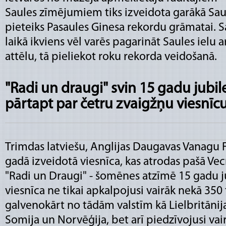
Saules zīmējumiem tiks izveidota garākā Saul
pieteiks Pasaules Ginesa rekordu grāmatai. S
laikā ikviens vēl varēs pagarināt Saules ielu 
attēlu, tā pieliekot roku rekorda veidošanā.
"Radi un draugi" svin 15 gadu jubil
pārtapt par četru zvaigžņu viesnīc
Trimdas latviešu, Anglijas Daugavas Vanagu 
gadā izveidotā viesnīca, kas atrodas pašā Vecrī
"Radi un Draugi" - šomēnes atzīmē 15 gadu ju
viesnīca ne tikai apkalpojusi vairāk nekā 350 
galvenokārt no tādām valstīm kā Lielbritānija,
Somija un Norvēģija, bet arī piedzīvojusi vai