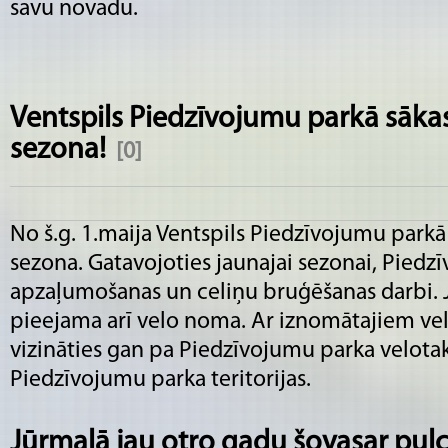
savu novadu.
Ventspils Piedzīvojumu parkā sākas
sezona!
[0]
No š.g. 1.maija Ventspils Piedzīvojumu parkā 
sezona. Gatavojoties jaunajai sezonai, Piedz
apzaļumošanas un celiņu bruģēšanas darbi. 
pieejama arī velo noma. Ar iznomātajiem ve
vizināties gan pa Piedzīvojumu parka velota
Piedzīvojumu parka teritorijas.
Jūrmalā jau otro gadu šovasar pulc