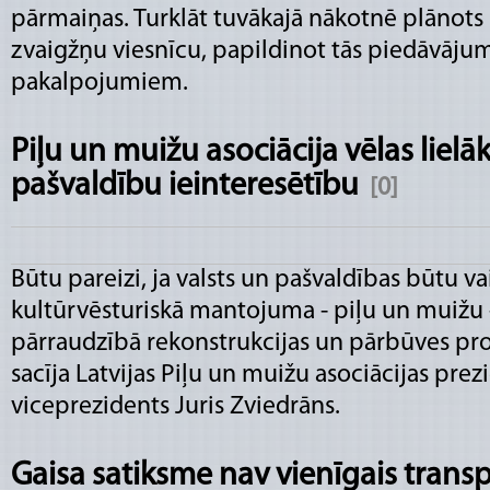
pārmaiņas. Turklāt tuvākajā nākotnē plānots 
zvaigžņu viesnīcu, papildinot tās piedāvāju
pakalpojumiem.
Piļu un muižu asociācija vēlas lielā
pašvaldību ieinteresētību
[0]
Būtu pareizi, ja valsts un pašvaldības būtu va
kultūrvēsturiskā mantojuma - piļu un muižu 
pārraudzībā rekonstrukcijas un pārbūves proc
sacīja Latvijas Piļu un muižu asociācijas pre
viceprezidents Juris Zviedrāns.
Gaisa satiksme nav vienīgais transp