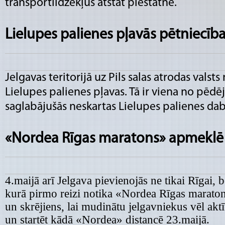
transportlīdzekļus atstāt piestātnē.
Lielupes palienes pļavās pētniecība
Jelgavas teritorijā uz Pils salas atrodas vals
Lielupes palienes pļavas. Tā ir viena no pēdē
saglabājušās neskartas Lielupes palienes dab
«Nordea Rīgas maratons» apmeklē
4.maijā arī Jelgava pievienojās ne tikai Rīgai, b
kurā pirmo reizi notika «Nordea Rīgas maraton
un skrējiens, lai mudinātu jelgavniekus vēl aktī
un startēt kādā «Nordea» distancē 23.maijā.