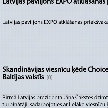
Latvijas paviljons EXPO atklāšanas
Latvijas paviljons EXPO atklāšanas priekšvak
Skandināvijas viesnīcu ķēde Choic
Baltijas valstīs
[0]
Pirmā Latvijas prezidenta Jāņa Čakstes dzim
turpinātāji, sadarbojoties ar lielāko viesnīcu 