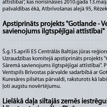
attīstībai”, kas norisināsies 2010.gada 13.ma
pašvaldības ēkā, Atbrīvošanas alejā 95, Rēze
Apstiprināts projekts "Gotlande - V
savienojums ilgtspējīgai attīstībai"
Š.g.15.aprīlī ES Centrālās Baltijas jūras reģ
Uzraudzības komitejā apstiprināts projekts "G
Sāremā savienojums ilgtspējīgai attīstībai". P
Ventspils Brīvostas pārvalde sadarbībā ar Go
Kuresāres pilsētas pārvaldi, raksturots kā la
ļoti augstu novērtējumu.
Lielākā daļa siltajās zemēs iestrēgu