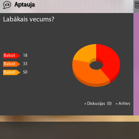
Aptauja
Labākais vecums?
Balsot
18
Balsot
33
Balsot
50
» Diskusijas (0)
» Arhīvs