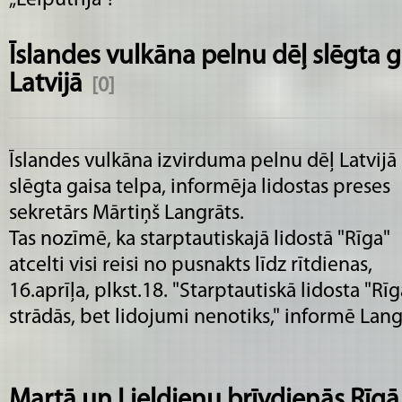
„Leiputrija”!
Īslandes vulkāna pelnu dēļ slēgta g
Latvijā
[0]
Īslandes vulkāna izvirduma pelnu dēļ Latvijā
slēgta gaisa telpa, informēja lidostas preses
sekretārs Mārtiņš Langrāts.
Tas nozīmē, ka starptautiskajā lidostā "Rīga"
atcelti visi reisi no pusnakts līdz rītdienas,
16.aprīļa, plkst.18. "Starptautiskā lidosta "Rīg
strādās, bet lidojumi nenotiks," informē Lang
Martā un Lieldienu brīvdienās Rīgā