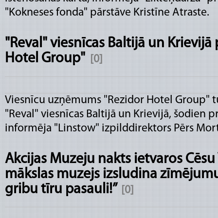
"Kokneses fonda" pārstāve Kristīne Atraste.
"Reval" viesnīcas Baltijā un Krievijā
Hotel Group"
[0]
Viesnīcu uzņēmums "Rezidor Hotel Group" t
"Reval" viesnīcas Baltijā un Krievijā, šodien 
informēja "Linstow" izpilddirektors Pērs Mor
Akcijas Muzeju nakts ietvaros Cēsu
mākslas muzejs izsludina zīmējumu
gribu tīru pasauli!”
[0]