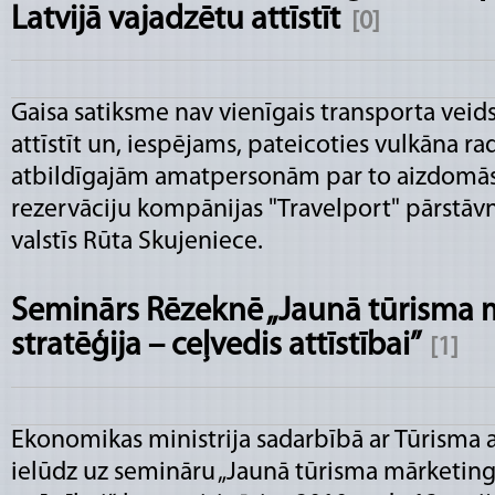
Latvijā vajadzētu attīstīt
[0]
Gaisa satiksme nav vienīgais transporta veids
attīstīt un, iespējams, pateicoties vulkāna 
atbildīgajām amatpersonām par to aizdomās
rezervāciju kompānijas "Travelport" pārstāvni
valstīs Rūta Skujeniece.
Seminārs Rēzeknē „Jaunā tūrisma 
stratēģija – ceļvedis attīstībai”
[1]
Ekonomikas ministrija sadarbībā ar Tūrisma a
ielūdz uz semināru „Jaunā tūrisma mārketinga