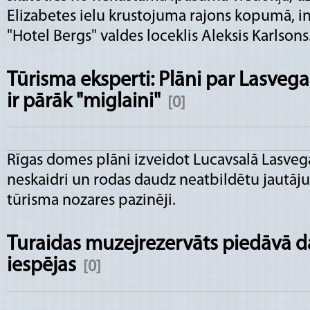
Elizabetes ielu krustojuma rajons kopumā, int
"Hotel Bergs" valdes loceklis Aleksis Karlsons
Tūrisma eksperti: Plāni par Lasvegas
ir pārāk "miglaini"
[0]
Rīgas domes plāni izveidot Lucavsalā Lasvegasa
neskaidri un rodas daudz neatbildētu jautāju
tūrisma nozares pazinēji.
Turaidas muzejrezervāts piedāvā d
iespējas
[0]