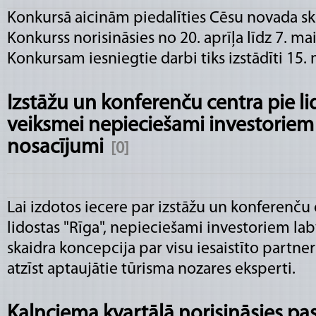
Konkursā aicinām piedalīties Cēsu novada sk
Konkurss norisināsies no 20. aprīļa līdz 7. ma
Konkursam iesniegtie darbi tiks izstādīti 15.
Izstāžu un konferenču centra pie li
veiksmei nepieciešami investoriem 
nosacījumi
[0]
Lai izdotos iecere par izstāžu un konferenču 
lidostas "Rīga", nepieciešami investoriem la
skaidra koncepcija par visu iesaistīto partne
atzīst aptaujātie tūrisma nozares eksperti.
Kalnciema kvartālā norisināsies p