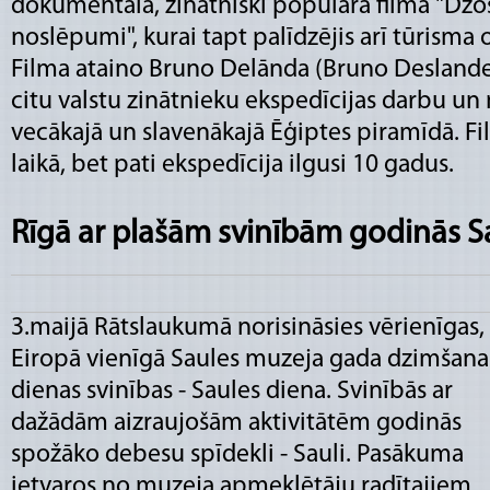
dokumentāla, zinātniski populāra filma "Džo
noslēpumi", kurai tapt palīdzējis arī tūrisma
Filma ataino Bruno Delānda (Bruno Deslandes
citu valstu zinātnieku ekspedīcijas darbu u
vecākajā un slavenākajā Ēģiptes piramīdā. Fi
laikā, bet pati ekspedīcija ilgusi 10 gadus.
Rīgā ar plašām svinībām godinās S
3.maijā Rātslaukumā norisināsies vērienīgas,
Eiropā vienīgā Saules muzeja gada dzimšana
dienas svinības - Saules diena. Svinībās ar
dažādām aizraujošām aktivitātēm godinās
spožāko debesu spīdekli - Sauli. Pasākuma
ietvaros no muzeja apmeklētāju radītajiem