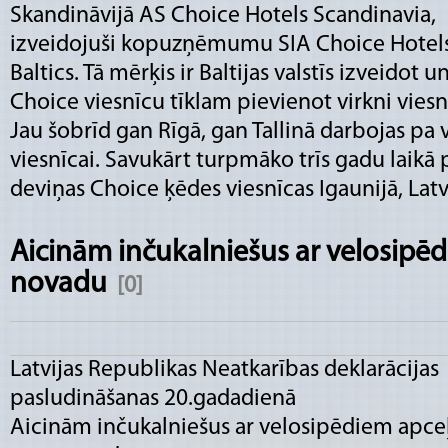
Skandināvijā AS Choice Hotels Scandinavia,
izveidojuši kopuzņēmumu SIA Choice Hotel
Baltics. Tā mērķis ir Baltijas valstīs izveidot u
Choice viesnīcu tīklam pievienot virkni viesn
Jau šobrīd gan Rīgā, gan Tallinā darbojas pa
viesnīcai. Savukārt turpmāko trīs gadu laikā 
deviņas Choice ķēdes viesnīcas Igaunijā, Latv
Aicinām inčukalniešus ar velosipē
novadu
[0]
Latvijas Republikas Neatkarības deklarācijas
pasludināšanas 20.gadadienā
Aicinām inčukalniešus ar velosipēdiem apce