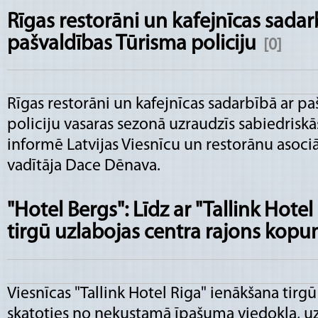
Rīgas restorāni un kafejnīcas sadar
pašvaldības Tūrisma policiju
[0]
Rīgas restorāni un kafejnīcas sadarbībā ar p
policiju vasaras sezonā uzraudzīs sabiedriskā
informē Latvijas Viesnīcu un restorānu asoci
vadītāja Dace Dēnava.
"Hotel Bergs": Līdz ar "Tallink Hote
tirgū uzlabojas centra rajons kop
Viesnīcas "Tallink Hotel Riga" ienākšana tirgū
skatoties no nekustamā īpašuma viedokļa, uz