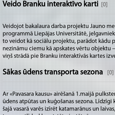
Veido Branku interaktīvo karti
[0]
Veidojot bakalaura darba projektu Jauno med
programmā Liepājas Universitātē, jelgavnieks
to veidot kā sociālu projektu, parādot kādu p
nezināmu ciemu kā apskates vērtu objektu –
viņš strādā pie Branku interaktīvās kartes iz
Sākas ūdens transporta sezona
[0]
Ar «Pavasara kausu» airēšanā 1.maijā pulkste
ūdens atpūtas un kuģošanas sezona. Līdzīgi k
šajā vasarā varēs izīrēt katamarānus un laiva