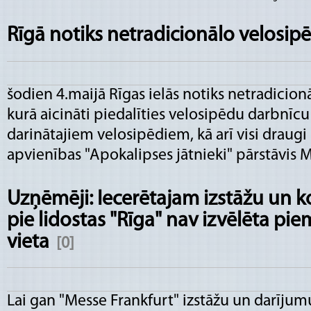
Rīgā notiks netradicionālo velosi
šodien 4.maijā Rīgas ielās notiks netradicio
kurā aicināti piedalīties velosipēdu darbnīcu
darinātajiem velosipēdiem, kā arī visi draugi 
apvienības "Apokalipses jātnieki" pārstāvis M
Uzņēmēji: Iecerētajam izstāžu un 
pie lidostas "Rīga" nav izvēlēta pi
vieta
[0]
Lai gan "Messe Frankfurt" izstāžu un darīju