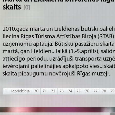
skaits
[0]
2010.gada martā un Lieldienās būtiski palielin
liecina Rīgas Tūrisma Attīstības Biroja (RTAB
uzņēmumu aptauja. Būtisku pasažieru skait
martā, gan Lieldienu laikā (1.-5.aprīlis), salī
attiecīgo periodu, uzrādījuši transporta uzņ
ievērojami palielinājies apkalpoto viesu skai
skaita pieaugumu novērojuši Rīgas muzeji.
1
iepriekšējā
70
71
72
73
74
75
76
77
78
79