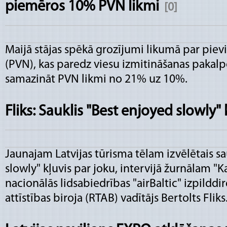
piemēros 10% PVN likmi
[0]
Maijā stājas spēkā grozījumi likumā par piev
(PVN), kas paredz viesu izmitināšanas paka
samazināt PVN likmi no 21% uz 10%.
Fliks: Sauklis "Best enjoyed slowly" 
Jaunajam Latvijas tūrisma tēlam izvēlētais sa
slowly" kļuvis par joku, intervijā žurnālam "K
nacionālās lidsabiedrības "airBaltic" izpilddi
attīstības biroja (RTAB) vadītājs Bertolts Fliks