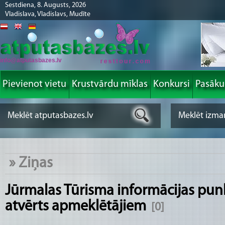
Sestdiena, 8. Augusts, 2026
Vladislava, Vladislavs, Mudīte
info@atputasbazes.lv
Pievienot vietu
Krustvārdu mīklas
Konkursi
Pasāk
»
Ziņas
Jūrmalas Tūrisma informācijas pun
atvērts apmeklētājiem
[0]