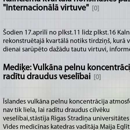
"Internacionālā virtuve"
[0]
Šodien 17.aprīlī no plkst.11 līdz plkst.16 Ka
rekonstruētajā kvartālā notiks tirdziņš, kurā v
dienai sarūpēto dažādu tautu virtuvi, inform
Mediķe: Vulkāna pelnu koncentrācija 
radītu draudus veselībai
[0]
Īslandes vulkāna pelnu koncentrācija atmosf
nav tik liela, lai radītu draudus cilvēku
veselībai,stāstīja Rīgas Stradiņa universitātes
Vides medicīnas katedras vadītāja Maija Eglīt