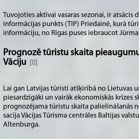
Tuvojoties aktīvai vasaras sezonai, ir atsācis
informācijas punkts (TIP) Priedainē, kurā tūr
informāciju, no Rīgas puses iebraucot Jūrma
Prognozē tūristu skaita pieaugumu
Vāciju
[0]
Lai gan Latvijas tūristi atšķirībā no Lietuvas u
piesardzīgāki un vairāk ekonomiskās krīzes s
prognozējama tūristu skaita palielināšanās no
sacīja Vācijas Tūrisma centrāles Baltijas valst
Altenburga.