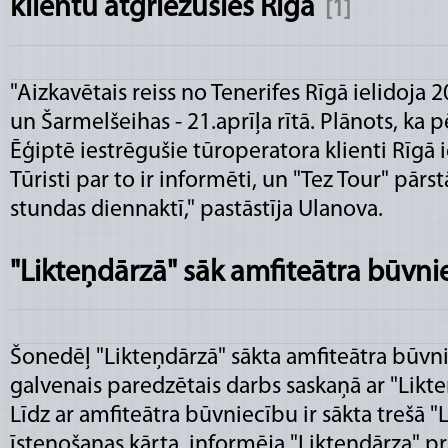
klientu atgriezušies Rīgā
[1]
"Aizkavētais reiss no Tenerifes Rīgā ielidoja 2
un Šarmelšeihas - 21.aprīļa rītā. Plānots, ka 
Ēģiptē iestrēgušie tūroperatora klienti Rīgā ie
Tūristi par to ir informēti, un "Tez Tour" pārs
stundas diennaktī," pastāstīja Ulanova.
"Likteņdārzā" sāk amfiteātra būvni
Šonedēļ "Likteņdārzā" sākta amfiteātra būvni
galvenais paredzētais darbs saskaņā ar "Likt
Līdz ar amfiteātra būvniecību ir sākta trešā 
īstenošanas kārta, informēja "Likteņdārza" pr