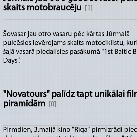
skaits motobraucēju
[1]
Šovasar jau otro vasaru pēc kārtas Jūrmalā
pulcēsies ievērojams skaits motociklistu, kur
šajā vasarā piedalīsies pasākumā "1st Baltic B
Days".
"Novatours" palīdz tapt unikālai fi
piramīdām
[0]
Pirmdien, 3.maijā kino "Rīga" pirmizrādi pie